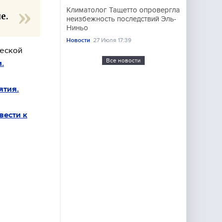
Климатолог Тащетто опровергла
е.
неизбежность последствий Эль-
Ниньо
Новости
27 Июля 17:39
ческой
Все новости
.
ятия.
вести к