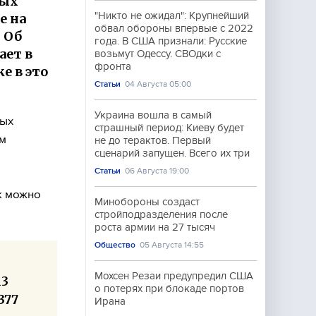
ных
"Никто не ожидал": Крупнейший
е на
обвал обороны впервые с 2022
 Об
года. В США признали: Русские
ает в
возьмут Одессу. СВОдки с
фронта
е в это
Статьи
04 Августа 05:00
Украина вошла в самый
ных
страшный период: Киеву будет
ом
не до терактов. Первый
сценарий запущен. Всего их три
Статьи
06 Августа 19:00
ск можно
Минобороны создаст
стройподразделения после
роста армии на 27 тысяч
Общество
05 Августа 14:55
Мохсен Резаи предупредил США
13
о потерях при блокаде портов
377
Ирана