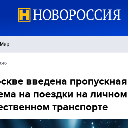
Мир
8:46
Политика
С
скве введена пропускная
Экономика
П
ема на поездки на личном
Спорт
ственном транспорте