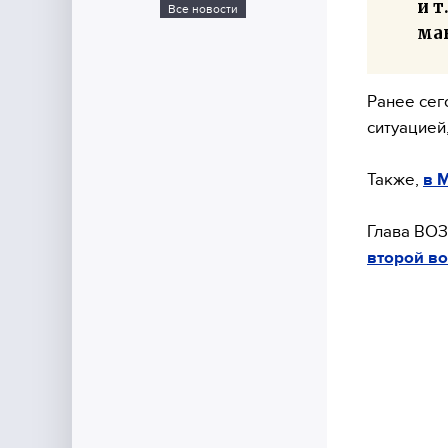
и т
Все новости
мак
Ранее сег
ситуацией
Также,
в 
Глава ВОЗ
второй во