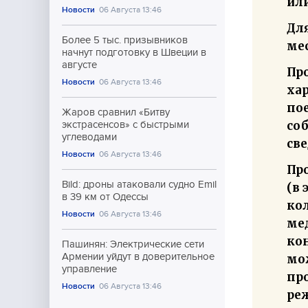
или
Новости
06 Августа 13:46
Дл
Более 5 тыс. призывников
ме
начнут подготовку в Швеции в
августе
Пр
Новости
06 Августа 13:46
ха
по
Жаров сравнил «Битву
со
экстрасенсов» с быстрыми
углеводами
св
Новости
06 Августа 13:46
Про
Bild: дроны атаковали судно Emil
(в 
в 39 км от Одессы
кол
Новости
06 Августа 13:46
ме
ко
Пашинян: Электрические сети
Армении уйдут в доверительное
мо
управление
пр
Новости
06 Августа 13:46
реж