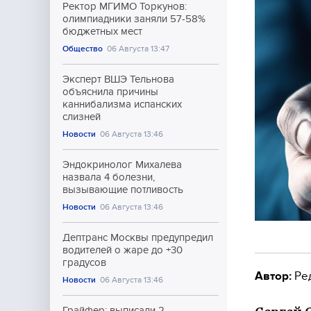
Ректор МГИМО Торкунов:
олимпиадники заняли 57-58%
бюджетных мест
Общество
06 Августа 13:47
Эксперт ВШЭ Тельнова
объяснила причины
каннибализма испанских
слизней
Новости
06 Августа 13:46
Эндокринолог Михалева
назвала 4 болезни,
вызывающие потливость
Новости
06 Августа 13:46
Дептранс Москвы предупредил
водителей о жаре до +30
градусов
Автор:
Ре
Новости
06 Августа 13:46
Грайфер: выписали 2