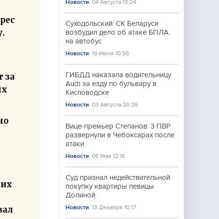
Новости
04 Августа 13:24
рес
Суходольский: СК Беларуси
.
возбудил дело об атаке БПЛА
на автобус
Новости
18 Июня 10:56
ГИБДД наказала водительницу
 за
Audi за езду по бульвару в
ых
Кисловодске
Новости
03 Августа 20:26
но
Вице-премьер Степанов: 3 ПВР
развернули в Чебоксарах после
атаки
Новости
05 Мая 12:16
Суд признал недействительной
ких
покупку квартиры певицы
Долиной
Новости
13 Декабря 10:17
зал