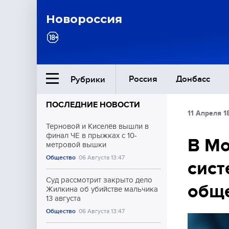
Новороссия
Россия
Донбасс
Рубрики
ПОСЛЕДНИЕ НОВОСТИ
11 Апреля 1
Ближний Восток
Терновой и Киселёв вышли в
финал ЧЕ в прыжках с 10-
В Мо
метровой вышки
Общество
Общество
06 Августа 13:47
сист
Культура
Суд рассмотрит закрыто дело
обще
Жилкина об убийстве мальчика
13 августа
Общество
06 Августа 13:47