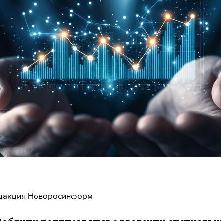
дакция Новоросинформ