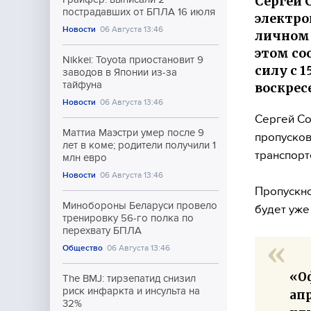
Сергей 
пострадавших от БПЛА 16 июля
электро
Новости
06 Августа 13:46
личном 
этом со
Nikkei: Toyota приостановит 9
силу с 1
заводов в Японии из-за
тайфуна
воскрес
Новости
06 Августа 13:46
Сергей Со
Маттиа Маэстри умер после 9
пропусков
лет в коме; родители получили 1
транспорт
млн евро
Новости
06 Августа 13:46
Пропускно
Минобороны Беларуси провело
будет уже
тренировку 56-го полка по
перехвату БПЛА
Общество
06 Августа 13:46
«О
The BMJ: тирзепатид снизил
риск инфаркта и инсульта на
ап
32%