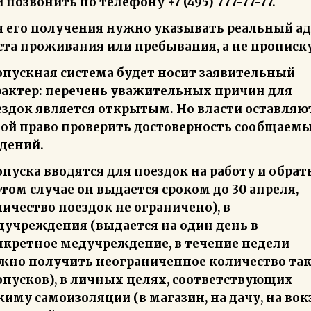
 позвонить по телефону +7 (495) 777-77-77.
я его получения нужно указывать реальный ад
ста проживания или пребывания, а не прописку
опускная система будет носит заявительный
рактер: перечень уважительных причин для
ездок является открытым. Но власти оставляют
бой право проверить достоверность сообщаем
едений.
пуска вводятся для поездок на работу и обрат
этом случае он выдается сроком до 30 апреля,
ичество поездок не ограничено), в
дучреждения (выдается на один день в
нкретное медучреждение, в течение недели
жно получить неограниченное количество та
опусков), в личных целях, соответствующих
иму самоизоляции (в магазин, на дачу, на вок