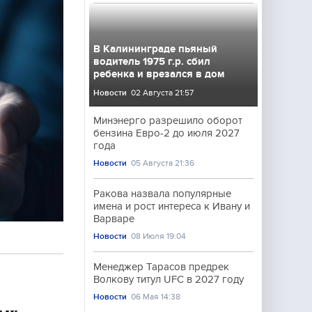
В Калининграде пьяный
водитель 1975 г.р. сбил
ребенка и врезался в дом
Новости
02 Августа 21:57
Минэнерго разрешило оборот
бензина Евро-2 до июля 2027
года
Новости
05 Августа 21:36
Ракова назвала популярные
имена и рост интереса к Ивану и
Варваре
Новости
08 Июля 19:04
Менеджер Тарасов предрек
Волкову титул UFC в 2027 году
Новости
06 Мая 14:38