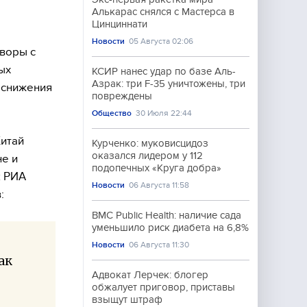
Алькарас снялся с Мастерса в
Цинциннати
Новости
05 Августа 02:06
воры с
ых
КСИР нанес удар по базе Аль-
Азрак: три F-35 уничтожены, три
е снижения
повреждены
Общество
30 Июля 22:44
Китай
Курченко: муковисцидоз
оказался лидером у 112
е и
подопечных «Круга добра»
к РИА
Новости
06 Августа 11:58
:
BMC Public Health: наличие сада
уменьшило риск диабета на 6,8%
Новости
06 Августа 11:30
ак
Адвокат Лерчек: блогер
обжалует приговор, приставы
взыщут штраф