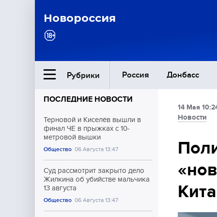
Новороссия
Россия
Донбасс
Рубрики
ПОСЛЕДНИЕ НОВОСТИ
14 Мая 10:2
Ближний Восток
Новости
Терновой и Киселёв вышли в
финал ЧЕ в прыжках с 10-
метровой вышки
Общество
Поли
Общество
06 Августа 13:47
«нов
Культура
Суд рассмотрит закрыто дело
Жилкина об убийстве мальчика
Кита
13 августа
Общество
06 Августа 13:47