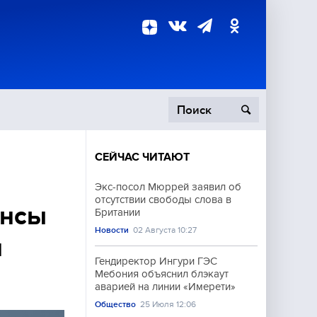
СЕЙЧАС ЧИТАЮТ
пецоперация
Экс-посол Мюррей заявил об
отсутствии свободы слова в
роисшествия
ансы
Британии
Новости
02 Августа 10:27
и
Гендиректор Ингури ГЭС
Мебония объяснил блэкаут
аварией на линии «Имерети»
Общество
25 Июля 12:06