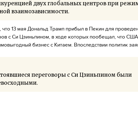
нкуренцией двух глобальных центров при режи
ной взаимозависимости.
 что 13 мая Дональд Трамп прибыл в Пекин для проведе
ов с Си Цзиньпином, в ходе которых пообещал, что США
имовыгодный бизнес с Китаем. Впоследствии политик зая
стоявшиеся переговоры с Си Цзиньпином были
евосходными.