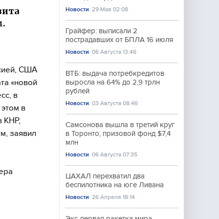
зита
Новости
29 Мая 02:08
м.
Грайфер: выписали 2
пострадавших от БПЛА 16 июля
Новости
06 Августа 13:46
сией, США
ВТБ: выдача потребкредитов
та «новой
выросла на 64% до 2,9 трлн
рублей
сс, в
Новости
03 Августа 08:46
 этом в
 КНР,
Самсонова вышла в третий круг
м, заявил
в Торонто, призовой фонд $7,4
млн
Новости
06 Августа 07:35
дера
ЦАХАЛ перехватил два
беспилотника на юге Ливана
Новости
26 Апреля 18:14
Экс-первая ракетка мира