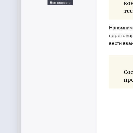
ко
Все новости
тес
Напомним,
переговор
вести вза
Со
пр