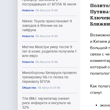
пострадавших от БПЛА 16 июля
Политол
Новости
06 Августа 13:46
Путина 
Ключев
Nikkei: Toyota приостановит 9
Ближний
заводов в Японии из-за
тайфуна
Возможнос
Новости
06 Августа 13:46
и Китаем 
Маттиа Маэстри умер после 9
большой т
лет в коме; родители получили 1
связи с ч
млн евро
комментар
Новости
06 Августа 13:46
который с
Минобороны Беларуси провело
политолог
тренировку 56-го полка по
перехвату БПЛА
Как полаг
Общество
06 Августа 13:46
станут:
The BMJ: тирзепатид снизил
риск инфаркта и инсульта на
экон
32%