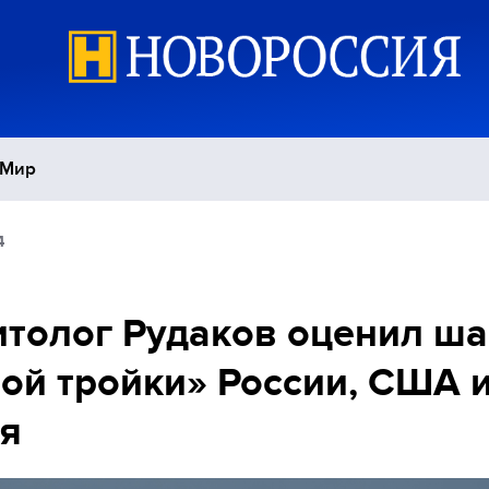
Мир
4
Политика
С
Экономика
П
толог Рудаков оценил ш
ой тройки» России, США 
Спорт
я