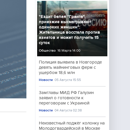
"Ездит белая "Гранта",
приезжие высматривают
одиноких женщин":
Жительница восстала против
азиатов и может получить 15
суток
Общество
16 Марта 14:00
Полиция выявила в Новгороде
девять майнинговых ферм с
ущербом 18,6 млн
Новости
05 Августа 15:55
Замглавы МИД РФ Галузин
заявил о готовности к
переговорам с Украиной
Новости
04 Августа 02:38
Неизвестный поджёг колонку на
Молодогвардейской в Москве