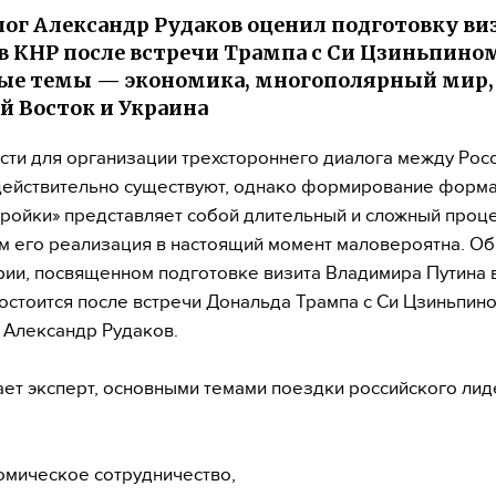
ог Александр Рудаков оценил подготовку ви
в КНР после встречи Трампа с Си Цзиньпино
ые темы — экономика, многополярный мир,
 Восток и Украина
ти для организации трехстороннего диалога между Рос
действительно существуют, однако формирование форма
ройки» представляет собой длительный и сложный проце
ем его реализация в настоящий момент маловероятна. Об
ии, посвященном подготовке визита Владимира Путина в
остоится после встречи Дональда Трампа с Си Цзиньпино
 Александр Рудаков.
ает эксперт, основными темами поездки российского ли
омическое сотрудничество,