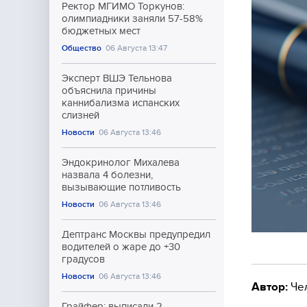
Ректор МГИМО Торкунов:
олимпиадники заняли 57-58%
бюджетных мест
Общество
06 Августа 13:47
Эксперт ВШЭ Тельнова
объяснила причины
каннибализма испанских
слизней
Новости
06 Августа 13:46
Эндокринолог Михалева
назвала 4 болезни,
вызывающие потливость
Новости
06 Августа 13:46
Дептранс Москвы предупредил
водителей о жаре до +30
градусов
Новости
06 Августа 13:46
Автор:
Че
Грайфер: выписали 2