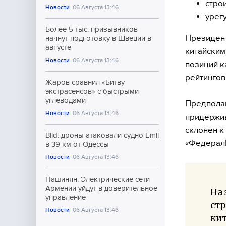
стро
Новости
06 Августа 13:46
урег
Более 5 тыс. призывников
Президент
начнут подготовку в Швеции в
августе
китайским
Новости
06 Августа 13:46
позиций к
рейтингов
Жаров сравнил «Битву
экстрасенсов» с быстрыми
углеводами
Предполаг
Новости
06 Августа 13:46
придержив
склонен к
Bild: дроны атаковали судно Emil
«ФедералП
в 39 км от Одессы
Новости
06 Августа 13:46
Пашинян: Электрические сети
Армении уйдут в доверительное
На 
управление
стр
Новости
06 Августа 13:46
ки