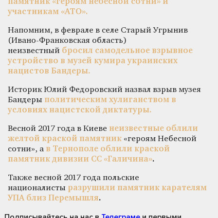
памятник «героям небесной сотни» и
участникам «АТО».
Напомним, в феврале в селе Старый Угрынив
(Ивано-Франковская область)
неизвестный
бросил самодельное взрывное
устройство в музей кумира украинских
нацистов Бандеры.
Историк Юлий Федоровский назвал взрыв музея
Бандеры
политическим хулиганством в
условиях нацистской диктатуры.
Весной 2017 года в Киеве
неизвестные облили
желтой краской памятник
«героям Небесной
сотни», а
в Тернополе облили краской
памятник дивизии СС «Галичина»
.
Также весной 2017 года польские
националисты
разрушили памятник карателям
УПА близ Перемышля
.
Подписывайтесь на нас
в
Телеграме
и первыми