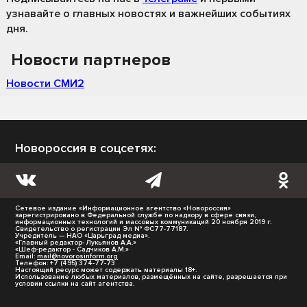
узнавайте о главных новостях и важнейших событиях
дня.
Новости партнеров
Новости СМИ2
Новороссия в соцсетях:
Сетевое издание «Информационное агентство «Новороссия»
зарегистрировано в Федеральной службе по надзору в сфере связи,
информационных технологий и массовых коммуникаций 20 ноября 2019 г.
Свидетельство о регистрации Эл № ФС77-77187.
Учредитель — НАО «Царьград медиа».
«Главный редактор- Лукьянов А.А.»
«Шеф-редактор - Садчиков А.М.»
Email:
mail@novorosinform.org
Телефон: +7 (495) 374-77-73
Настоящий ресурс может содержать материалы 18+.
Использование любых материалов, размещённых на сайте, разрешается при
условии ссылки на сайт агентства.