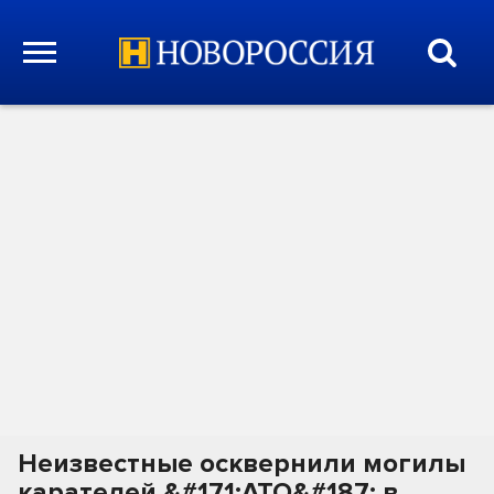
Неизвестные осквернили могилы
карателей &#171;АТО&#187; в