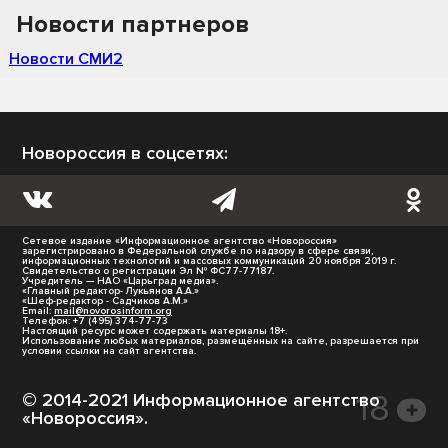
Новости партнеров
Новости СМИ2
Новороссия в соцсетях:
Сетевое издание «Информационное агентство «Новороссия»
зарегистрировано в Федеральной службе по надзору в сфере связи,
информационных технологий и массовых коммуникаций 20 ноября 2019 г.
Свидетельство о регистрации Эл № ФС77-77187.
Учредитель — НАО «Царьград медиа».
«Главный редактор- Лукьянов А.А.»
«Шеф-редактор - Садчиков А.М.»
Email:
mail@novorosinform.org
Телефон: +7 (495) 374-77-73
Настоящий ресурс может содержать материалы 18+.
Использование любых материалов, размещённых на сайте, разрешается при
условии ссылки на сайт агентства.
© 2014-2021 Информационное агентство
«Новороссия».