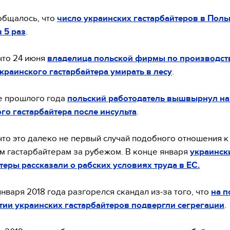
общалось, что
число украинских гастарбайтеров в Пол
 5 раз
.
что 24 июня
владелица польской фирмы по производст
краинского гастарбайтера умирать в лесу
.
е прошлого года
польский работодатель вышвырнул на
го гастарбайтера после инсульта
.
что это далеко не первый случай подобного отношения к
м гастарбайтерам за рубежом. В конце января
украинск
теры рассказали о рабских условиях труда в ЕС.
января 2018 года разгорелся скандал из-за того, что
на п
ии украинских гастарбайтеров подвергли сегрегации
.