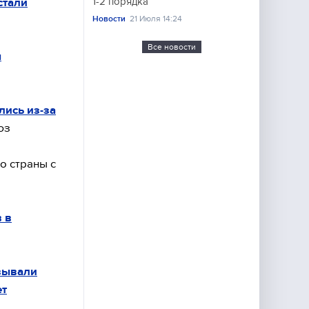
стали
1-2 порядка
Новости
21 Июля 14:24
Все новости
ы
ись из-за
юз
о страны с
 в
зывали
ет