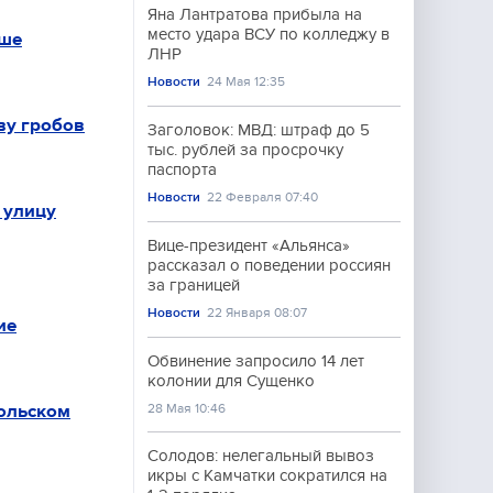
Яна Лантратова прибыла на
место удара ВСУ по колледжу в
ьше
ЛНР
Новости
24 Мая 12:35
ву гробов
Заголовок: МВД: штраф до 5
тыс. рублей за просрочку
паспорта
Новости
22 Февраля 07:40
 улицу
Вице-президент «Альянса»
рассказал о поведении россиян
за границей
Новости
22 Января 08:07
ие
Обвинение запросило 14 лет
колонии для Сущенко
ольском
28 Мая 10:46
Солодов: нелегальный вывоз
икры с Камчатки сократился на