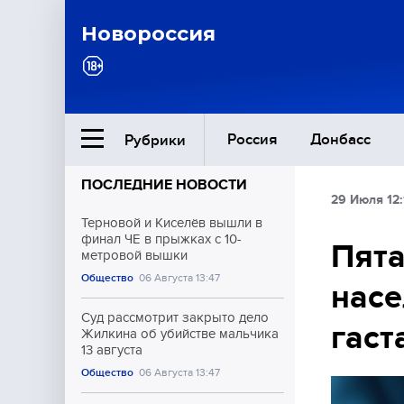
Новороссия
Россия
Донбасс
Рубрики
ПОСЛЕДНИЕ НОВОСТИ
29 Июля 12:
Ближний Восток
Терновой и Киселёв вышли в
финал ЧЕ в прыжках с 10-
Пята
метровой вышки
Общество
Общество
06 Августа 13:47
насе
Культура
Суд рассмотрит закрыто дело
гаст
Жилкина об убийстве мальчика
13 августа
Общество
06 Августа 13:47