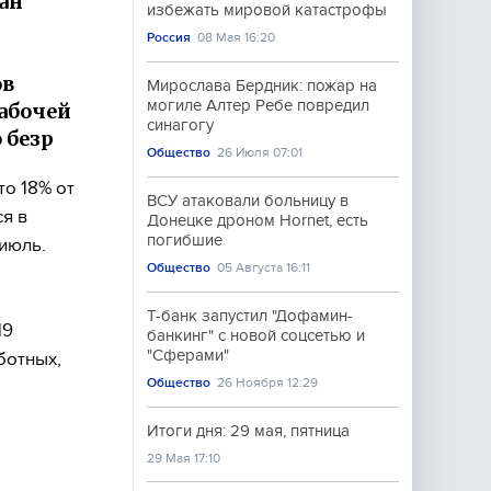
ан
избежать мировой катастрофы
Россия
08 Мая 16:20
ов
Мирослава Бердник: пожар на
могиле Алтер Ребе повредил
рабочей
синагогу
 безр
Общество
26 Июля 07:01
о 18% от
ВСУ атаковали больницу в
я в
Донецке дроном Hornet, есть
погибшие
июль.
Общество
05 Августа 16:11
Т-банк запустил "Дофамин-
19
банкинг" с новой соцсетью и
"Сферами"
ботных,
Общество
26 Ноября 12:29
Итоги дня: 29 мая, пятница
29 Мая 17:10