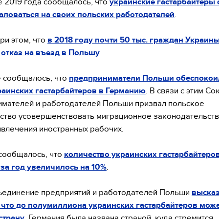
 2019 года сообщалось, что
украинские гастарбайтеры 
ловаться на своих польских работодателей
.
ри этом, что
в 2018 году почти 50 тыс. граждан Украин
отказ на въезд в Польшу
.
 сообщалось, что
предприниматели Польши обеспокоил
раинских гастарбайтеров в Германию
. В связи с этим Со
мателей и работодателей Польши призвал польское
ство усовершенствовать миграционное законодательств
влечения иностранных рабочих.
сообщалось, что
количество украинских гастарбайтеров
за год увеличилось на 10%
.
ъединение предприятий и работодателей Польши
выска
 что до полумиллиона украинских гастарбайтеров мож
страну
. Германия была названа страной, куда стремится