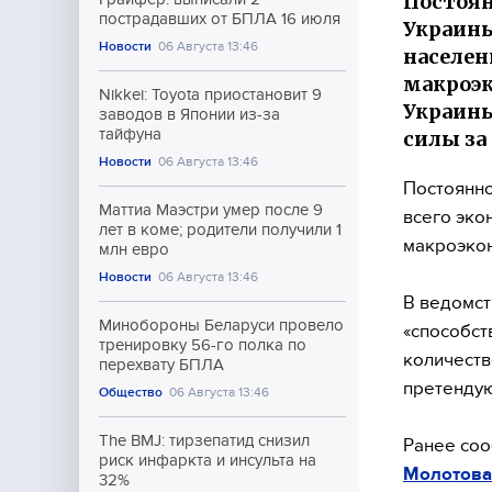
Постоян
пострадавших от БПЛА 16 июля
Украины
Новости
06 Августа 13:46
населен
макроэк
Nikkei: Toyota приостановит 9
Украины
заводов в Японии из-за
тайфуна
силы за
Новости
06 Августа 13:46
Постоянно
Маттиа Маэстри умер после 9
всего эко
лет в коме; родители получили 1
макроэкон
млн евро
Новости
06 Августа 13:46
В ведомст
Минобороны Беларуси провело
«способст
тренировку 56-го полка по
количеств
перехвату БПЛА
претендую
Общество
06 Августа 13:46
The BMJ: тирзепатид снизил
Ранее соо
риск инфаркта и инсульта на
Молотова 
32%