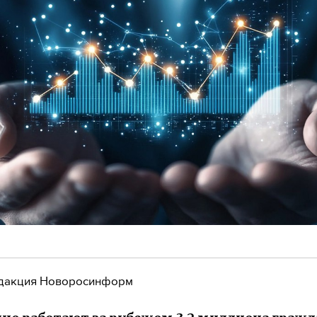
дакция Новоросинформ