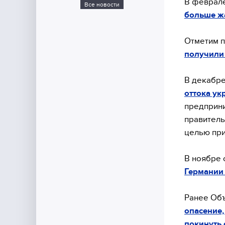
В феврале
Все новости
больше жа
Отметим п
получили 
В декабре
оттока ук
предприни
правитель
целью при
В ноябре 
Германии 
Ранее Об
опасение,
покинуть 