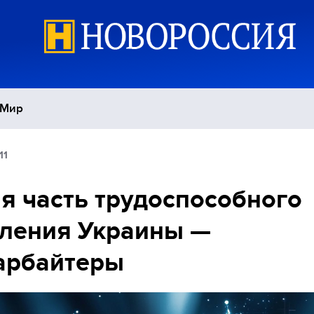
Мир
11
Политика
С
я часть трудоспособного
Экономика
П
ления Украины —
Спорт
арбайтеры