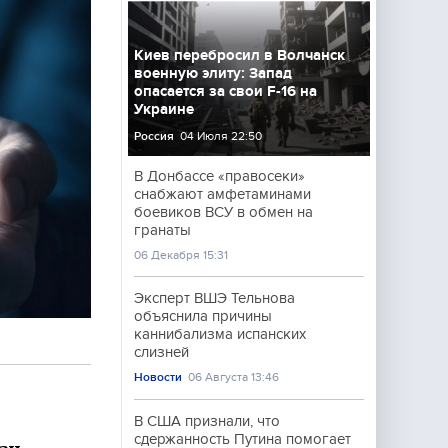
Киев перебросил в Волчанск
военную элиту: Запад
опасается за свои F-16 на
Украине
Россия
04 Июля 22:50
В Донбассе «правосеки»
снабжают амфетаминами
боевиков ВСУ в обмен на
гранаты
06 Декабря 15:31
Эксперт ВШЭ Тельнова
объяснила причины
каннибализма испанских
слизней
Новости
06 Августа 13:46
В США признали, что
сдержанность Путина помогает