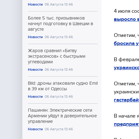
Новости
06 Августа 13:46
4 июля со
Более 5 тыс. призывников
выросло в
начнут подготовку в Швеции в
августе
Отметим, 
Новости
06 Августа 13:46
бросила у
Жаров сравнил «Битву
экстрасенсов» с быстрыми
В феврал
углеводами
украинско
Новости
06 Августа 13:46
Отметим, 
Bild: дроны атаковали судно Emil
в 39 км от Одессы
украински
Новости
06 Августа 13:46
гастарбай
Пашинян: Электрические сети
В начале 
Армении уйдут в доверительное
управление
предприят
Новости
06 Августа 13:46