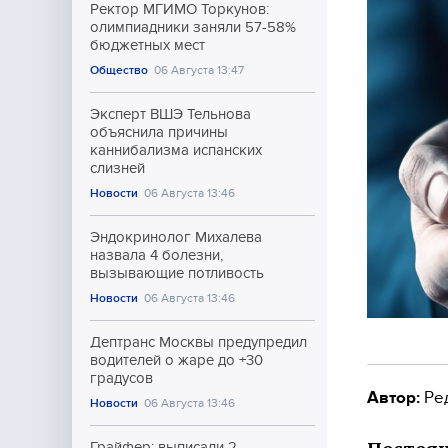
Ректор МГИМО Торкунов:
олимпиадники заняли 57-58%
бюджетных мест
Общество
06 Августа 13:47
Эксперт ВШЭ Тельнова
объяснила причины
каннибализма испанских
слизней
Новости
06 Августа 13:46
Эндокринолог Михалева
назвала 4 болезни,
вызывающие потливость
Новости
06 Августа 13:46
Дептранс Москвы предупредил
водителей о жаре до +30
градусов
Автор:
Ре
Новости
06 Августа 13:46
Грайфер: выписали 2