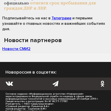
официально
отменен срок пребывания для
граждан ДНР и ЛНР.
Подписывайтесь на нас
в
Телеграме
и первыми
узнавайте о главных новостях и важнейших событиях
дня.
Новости партнеров
Новости СМИ2
Новороссия в соцсетях:
Сетевое издание «Информационное агентство «Новороссия»
зарегистрировано в Федеральной службе по надзору в сфере связи,
информационных технологий и массовых коммуникаций 20 ноября 2019 г.
Свидетельство о регистрации Эл № ФС77-77187.
Учредитель — НАО «Царьград медиа».
«Главный редактор- Лукьянов А.А.»
«Шеф-редактор - Садчиков А.М.»