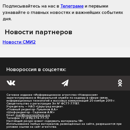
Подписывайтесь на нас
в
Телеграме
и первыми
узнавайте о главных новостях и важнейших событиях
дня.
Новости партнеров
Новости СМИ2
Новороссия в соцсетях:
Сетевое издание «Информационное агентство «Новороссия»
зарегистрировано в Федеральной службе по надзору в сфере связи,
информационных технологий и массовых коммуникаций 20 ноября 2019 г.
Свидетельство о регистрации Эл № ФС77-77187.
Учредитель — НАО «Царьград медиа».
«Главный редактор- Лукьянов А.А.»
«Шеф-редактор - Садчиков А.М.»
Email:
mail@novorosinform.org
Телефон: +7 (495) 374-77-73
Настоящий ресурс может содержать материалы 18+.
Использование любых материалов, размещённых на сайте, разрешается при
условии ссылки на сайт агентства.