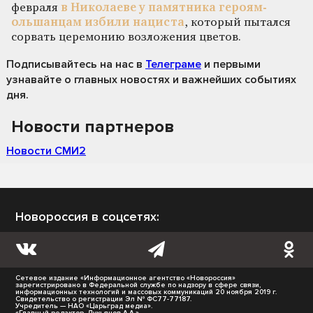
февраля
в Николаеве у памятника героям-
ольшанцам избили нациста
, который пытался
сорвать церемонию возложения цветов.
Подписывайтесь на нас
в
Телеграме
и первыми
узнавайте о главных новостях и важнейших событиях
дня.
Новости партнеров
Новости СМИ2
Новороссия в соцсетях:
Сетевое издание «Информационное агентство «Новороссия»
зарегистрировано в Федеральной службе по надзору в сфере связи,
информационных технологий и массовых коммуникаций 20 ноября 2019 г.
Свидетельство о регистрации Эл № ФС77-77187.
Учредитель — НАО «Царьград медиа».
«Главный редактор- Лукьянов А.А.»