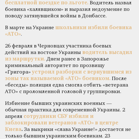
бесплатной поездке по льготе.
Водитель назвал
боевика «халявщиком» и выразил недоумение по
поводу затянувшейся войны в Донбассе.
В марте на Украине
школьники избили боевика
«АТО»
.
26 февраля в Черновцах участника боевых
действий на востоке Украины
водитель высадил
из маршрутки.
Днем ранее в Запорожье
криминальный авторитет по прозвищу
«Григора»
устроил разборки с вернувшимся из
зоны так называемой «АТО» боевиком.
После
«беседы» полиция едва смогла отбить «ветерана
АТО» с проломленной головой у группировки.
Избиение бывших украинских военных —
обычная практика для современной Украины. 2
апреля
сотрудники СБУ избили и
заблокировали ветеранов «АТО» в центре
Киева
.
За выкрики «слава Украине!» достается не
только бывшим украинским боевикам. 23