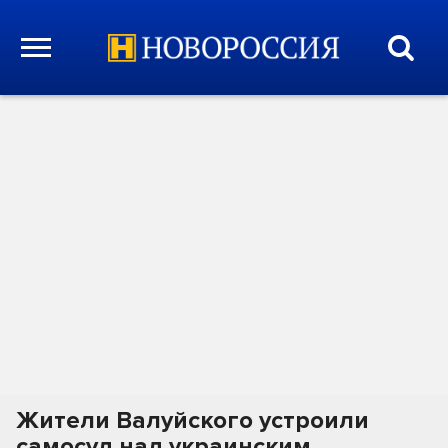
Жители Валуйского устроили
самосуд над украинским