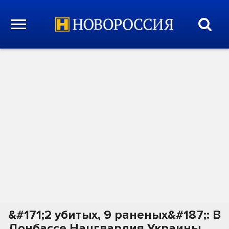
&#171;2 убитых, 9 раненых&#187;: В
Донбассе Нацгвардия Украины