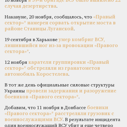
16 ноября
в 59-й бригаде ВСУ было выявлено 22
случая дезертирства
.
Накануне, 20 ноября, сообщалось, что
«Правый
сектор»* намерен сорвать открытие моста в
районе Станицы Луганской
.
19 сентября в Харькове
умер комбриг ВСУ,
лишившийся ног из-за провокации «Правого
сектора»*
.
12 ноября
каратели группировки «Правый
сектор»* обстреляли из гранатометов
автомобиль Коростелева
.
В тот же день официальные силовые структуры
Украины
провели задержания и разоружение
боевиков «Правого сектора»*
.
Добавим, что 11 ноября в Донбассе
боевики
«Правого сектора»* расстреляли грузовик с
военнослужащими ВСУ
. В результате инцидента
один военнослужащий ВСУ убит и еще четверо