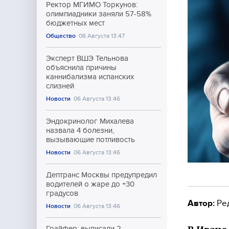
Ректор МГИМО Торкунов:
олимпиадники заняли 57-58%
бюджетных мест
Общество
06 Августа 13:47
Эксперт ВШЭ Тельнова
объяснила причины
каннибализма испанских
слизней
Новости
06 Августа 13:46
Эндокринолог Михалева
назвала 4 болезни,
вызывающие потливость
Новости
06 Августа 13:46
Дептранс Москвы предупредил
водителей о жаре до +30
градусов
Автор:
Ре
Новости
06 Августа 13:46
Грайфер: выписали 2