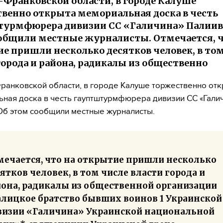
-Франковской области, в городе Калуше
венно открыта мемориальная доска в честь
урмфюрера дивизии СС «Галичина» Палиива
общили местные журналисты. Отмечается, ч
е пришли несколько десятков человек, в то
города и района, радикалы из общественно
ранковской области, в городе Калуше торжественно от
ная доска в честь гауптштурмфюрера дивизии СС «Гали
Об этом сообщили местные журналисты.
мечается, что на открытие пришли несколько
ятков человек, в том числе власти города и
йона, радикалы из общественной организации
алицкое братство бывших воинов 1 Украинской
визии «Галичина» Украинской национальной