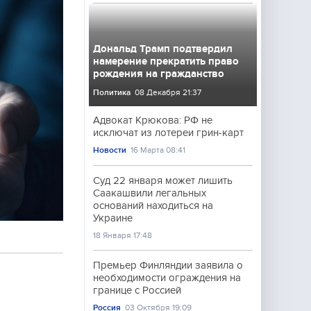
Дональд Трамп подтвердил
намерение прекратить право
рождения на гражданство
Политика
08 Декабря 21:37
Адвокат Крюкова: РФ не
исключат из лотереи грин-карт
Новости
16 Марта 08:41
Суд 22 января может лишить
Саакашвили легальных
оснований находиться на
Украине
18 Января 17:48
Премьер Финляндии заявила о
необходимости ограждения на
границе с Россией
Россия
03 Октября 19:09