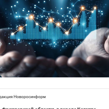
дакция Новоросинформ