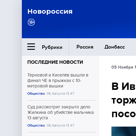
Новороссия
Россия
Донбасс
Рубрики
ПОСЛЕДНИЕ НОВОСТИ
05 Ноября 
Ближний Восток
Терновой и Киселёв вышли в
финал ЧЕ в прыжках с 10-
В Ив
метровой вышки
Общество
Общество
06 Августа 13:47
торж
Культура
Суд рассмотрит закрыто дело
посо
Жилкина об убийстве мальчика
13 августа
Общество
06 Августа 13:47