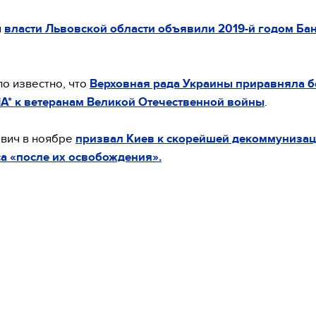
я
власти Львовской области объявили 2019-й годом Ба
ло известно, что
Верховная рада Украины приравняла 
А* к ветеранам Великой Отечественной войны
.
вич в ноябре
призвал Киев к скорейшей декоммуниза
а «после их освобождения».