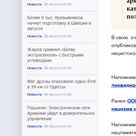
ар
Новости
06 Августа 13:46
ка
по
Более 5 тыс. призывников
начнут подготовку в Швеции в
августе
Новости
06 Августа 13:46
В свою оч
опубликов
Жаров сравнил «Битву
нацистско
экстрасенсов» с быстрыми
углеводами
Новости
06 Августа 13:46
Напомним,
Bild: дроны атаковали судно Emil
ликвидир
в 39 км от Одессы
Новости
06 Августа 13:46
Ранее
ООН
Пашинян: Электрические сети
нацизма 
Армении уйдут в доверительное
управление
Напомним,
Новости
06 Августа 13:46
нацпамят