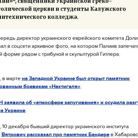
мии»*, священники Украинской греко-
толической церкви и студенты Калужского
литехнического колледжа.
ередь директор украинского еврейского комитета Доли
ал в соцсети архивное фото, на котором Палиив запечат
й форме рядом с трибуной и скульптурой Гитлера.
 в марте
на Западной Украине был открыт памятник
ованным боевикам «Нахтигаля»
.
 заявила об «атмосфере запугивания» и осудила разг
на Украине
.
 10 декабря бывший директор украинского института
и
Вятрович рассказал про памятник Бандере
в Хабаровс