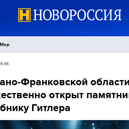
Мир
16:45
Политика
С
ано-Франковской област
Экономика
П
ественно открыт памятни
Спорт
бнику Гитлера