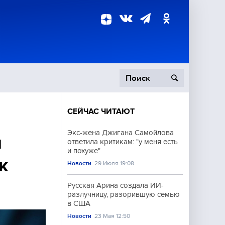
СЕЙЧАС ЧИТАЮТ
пецоперация
Экс-жена Джигана Самойлова
и
ответила критикам: "у меня есть
роисшествия
и похуже"
к
Новости
29 Июля 19:08
Русская Арина создала ИИ-
разлучницу, разорившую семью
в США
Новости
23 Мая 12:50