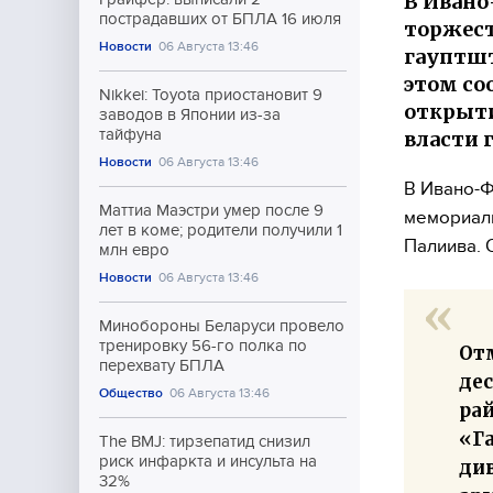
В Ивано
пострадавших от БПЛА 16 июля
торжест
Новости
06 Августа 13:46
гауптшт
этом со
Nikkei: Toyota приостановит 9
открыти
заводов в Японии из-за
тайфуна
власти 
Новости
06 Августа 13:46
В Ивано-Ф
Маттиа Маэстри умер после 9
мемориаль
лет в коме; родители получили 1
Палиива. 
млн евро
Новости
06 Августа 13:46
Минобороны Беларуси провело
тренировку 56-го полка по
От
перехвату БПЛА
дес
Общество
06 Августа 13:46
ра
«Г
The BMJ: тирзепатид снизил
риск инфаркта и инсульта на
ди
32%