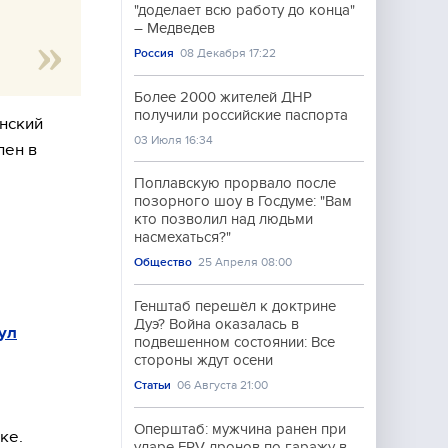
"доделает всю работу до конца"
– Медведев
Россия
08 Декабря 17:22
Более 2000 жителей ДНР
получили российские паспорта
нский
03 Июля 16:34
лен в
Поплавскую прорвало после
позорного шоу в Госдуме: "Вам
кто позволил над людьми
насмехаться?"
Общество
25 Апреля 08:00
Генштаб перешёл к доктрине
Дуэ? Война оказалась в
ул
подвешенном состоянии: Все
стороны ждут осени
Статьи
06 Августа 21:00
Оперштаб: мужчина ранен при
ке.
ударе FPV-дронов по гаражу в