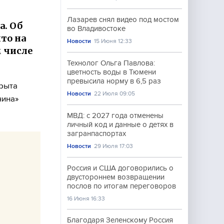
Лазарев снял видео под мостом
. Об
во Владивостоке
то на
Новости
15 Июня 12:33
м числе
Технолог Ольга Павлова:
цветность воды в Тюмени
превысила норму в 6,5 раз
крыта
Новости
22 Июля 09:05
чина»
МВД: с 2027 года отменены
личный код и данные о детях в
загранпаспортах
Новости
29 Июля 17:03
Россия и США договорились о
двустороннем возвращении
послов по итогам переговоров
16 Июня 16:33
Благодаря Зеленскому Россия