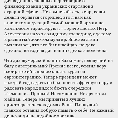
для ведения успешных переговоров о
финансировании украинских стартапов в
аграрной сфере. «Не сомневайтесь, херр, ваши
деньги окупятся сторицей, это я вам как
главнокомандующий самой мощной армии на
континенте гарантирую», – горячо шептал Петр
Алексеевич на ухо солидному господину, одетому
в расшитый золотом мундир. Впоследствии
выяснилось, что это был швейцар, но дело
сделано, выгодная для нации сделка заключена.
Что дал шумерской нации Вальцман, пляшущий на
балу с австрияками? Прежде всего, усилил веру
избирателей в правильность курса на
евроинтеграцию. Теперь президент может
каждый год ездить на бал, носить фрачную пару и
радовать народ видом бюста очередной
«феменши». Прорыв? Несомненно. Не зря стоял
майдан. Теперь мы приняты в лучших
аристократических домах Вены. Пляшущий
главком оставил добрую память о себе. Не каждый
день увидишь подобное зрелище.