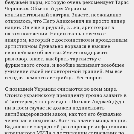
белужьей икры, которую очень рекомендует Тарас
Черновол. Обычный для Украины
континентальный завтрак. Знаете, неожиданно
открылось, что Петр Алексеевич не просто лидер
нации. Он еще и редкий, с…ка, аристократ в
пятом поколении. Нации очень повезло с
лидером, который с достоинством и врожденным
артистизмом буквально ворвался в высшее
европейское общество. Умеет поддержать
разговор, знает, как брать тарталетку с
фуршетного стола, и вообще вызывает всеобщее
умиление своей неповторимой грацией. Мы все
сегодня немного австрийцы. Бесспорно.
С позицией Украины считаются во всем мире.
Стоило украинскому президенту грозно заявить в
«Твиттере», что президент Польши Анджей Дуда
ни в коем случае не должен подписывать
антибандеровский закон, как тот его буквально
через час и подписал. Вот что значит мощь нации.
Будапешт в очередной раз опроверг информацию
украинского МИДа о достижении соглашения по