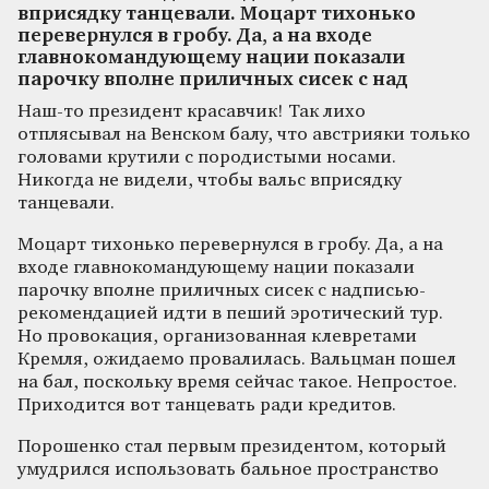
вприсядку танцевали. Моцарт тихонько
перевернулся в гробу. Да, а на входе
главнокомандующему нации показали
парочку вполне приличных сисек с над
Наш-то президент красавчик! Так лихо
отплясывал на Венском балу, что австрияки только
головами крутили с породистыми носами.
Никогда не видели, чтобы вальс вприсядку
танцевали.
Моцарт тихонько перевернулся в гробу. Да, а на
входе главнокомандующему нации показали
парочку вполне приличных сисек с надписью-
рекомендацией идти в пеший эротический тур.
Но провокация, организованная клевретами
Кремля, ожидаемо провалилась. Вальцман пошел
на бал, поскольку время сейчас такое. Непростое.
Приходится вот танцевать ради кредитов.
Порошенко стал первым президентом, который
умудрился использовать бальное пространство