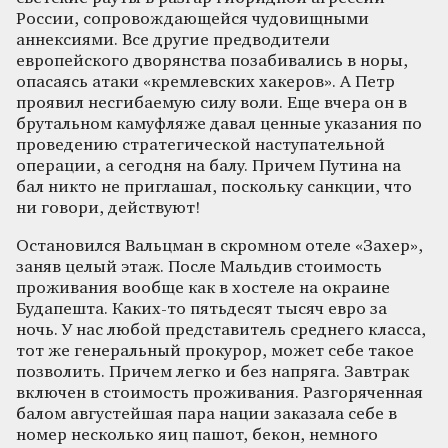
России, сопровождающейся чудовищными
аннексиями. Все другие предводители
европейского дворянства позабивались в норы,
опасаясь атаки «кремлевских хакеров». А Петр
проявил несгибаемую силу воли. Еще вчера он в
брутальном камуфляже давал ценные указания по
проведению стратегической наступательной
операции, а сегодня на балу. Причем Путина на
бал никто не приглашал, поскольку санкции, что
ни говори, действуют!
Остановился Вальцман в скромном отеле «Захер»,
заняв целый этаж. После Мальдив стоимость
проживания вообще как в хостеле на окраине
Будапешта. Каких-то пятьдесят тысяч евро за
ночь. У нас любой представитель среднего класса,
тот же генеральный прокурор, может себе такое
позволить. Причем легко и без напряга. Завтрак
включен в стоимость проживания. Разгоряченная
балом августейшая пара нации заказала себе в
номер несколько яиц пашот, бекон, немного