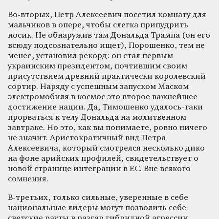
Во-вторых, Петр Алексеевич посетил комнату для
мальчиков в опере, чтобы слегка припудрить
носик. Не обнаружив там Дональда Трампа (он его
всюду подсознательно ищет), Порошенко, тем не
менее, установил рекорд: он стал первым
украинским президентом, почтившим своим
присутствием древний практически королевский
сортир. Наряду с успешным запуском Маском
электромобиля в космос это второе важнейшее
достижение нации. Да, Тимошенко удалось-таки
прорваться к телу Дональда на молитвенном
завтраке. Но это, как вы понимаете, ровно ничего
не значит. Аристократичный вид Петра
Алексеевича, который смотрелся несколько дико
на фоне арийских профилей, свидетельствует о
новой странице интеграции в ЕС. Вне всякого
сомнения.
В-третьих, только сильные, уверенные в себе
национальные лидеры могут позволить себе
светские рауты в разгар гибридной агрессии