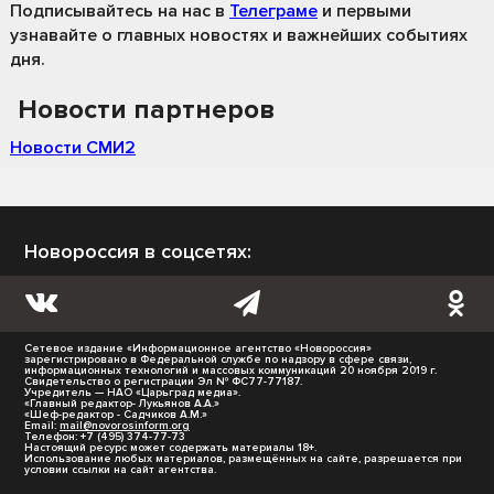
Подписывайтесь на нас
в
Телеграме
и первыми
узнавайте о главных новостях и важнейших событиях
дня.
Новости партнеров
Новости СМИ2
Новороссия в соцсетях:
Сетевое издание «Информационное агентство «Новороссия»
зарегистрировано в Федеральной службе по надзору в сфере связи,
информационных технологий и массовых коммуникаций 20 ноября 2019 г.
Свидетельство о регистрации Эл № ФС77-77187.
Учредитель — НАО «Царьград медиа».
«Главный редактор- Лукьянов А.А.»
«Шеф-редактор - Садчиков А.М.»
Email:
mail@novorosinform.org
Телефон: +7 (495) 374-77-73
Настоящий ресурс может содержать материалы 18+.
Использование любых материалов, размещённых на сайте, разрешается при
условии ссылки на сайт агентства.