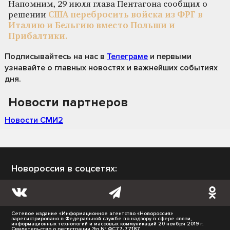
Напомним, 29 июля глава Пентагона сообщил о
решении
США перебросить войска из ФРГ в
Италию и Бельгию вместо Польши и
Прибалтики.
Подписывайтесь на нас
в
Телеграме
и первыми
узнавайте о главных новостях и важнейших событиях
дня.
Новости партнеров
Новости СМИ2
Новороссия в соцсетях:
Сетевое издание «Информационное агентство «Новороссия»
зарегистрировано в Федеральной службе по надзору в сфере связи,
информационных технологий и массовых коммуникаций 20 ноября 2019 г.
Свидетельство о регистрации Эл № ФС77-77187.