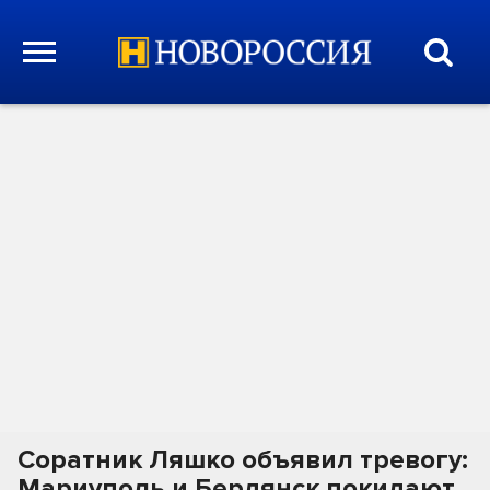
Соратник Ляшко объявил тревогу:
Мариуполь и Бердянск покидают