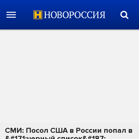
СМИ: Посол США в России попал в
&#171;черный список&#187;