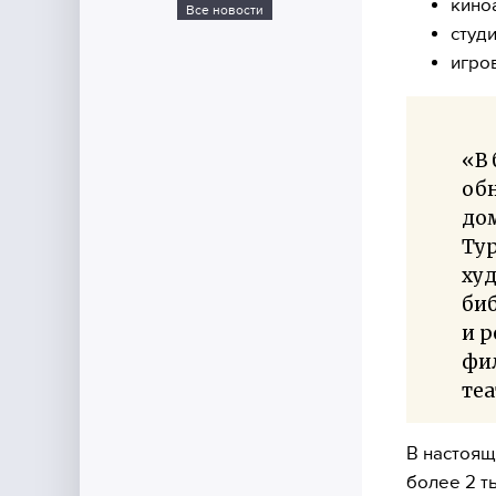
кино
Все новости
студи
игро
«В 
обн
дом
Тур
ху
биб
и р
фи
теа
В настоящ
более 2 т