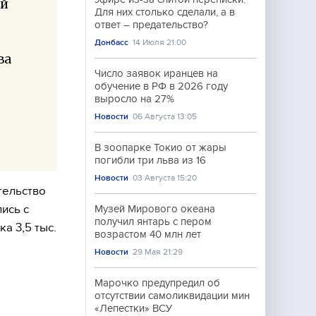
ый
Для них столько сделали, а в
ответ – предательство?
Донбасс
14 Июля 21:00
ва
Число заявок иранцев на
обучение в РФ в 2026 году
выросло на 27%
Новости
06 Августа 13:05
В зоопарке Токио от жары
погибли три льва из 16
Новости
03 Августа 15:20
тельство
ись с
Музей Мирового океана
получил янтарь с пером
а 3,5 тыс.
возрастом 40 млн лет
Новости
29 Мая 21:29
Марочко предупредил об
отсутствии самоликвидации мин
«Лепестки» ВСУ