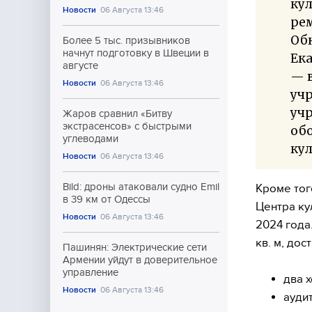
ку
Новости
06 Августа 13:46
рем
Обн
Более 5 тыс. призывников
начнут подготовку в Швеции в
Ека
августе
— в
Новости
06 Августа 13:46
учр
уч
Жаров сравнил «Битву
экстрасенсов» с быстрыми
обо
углеводами
кул
Новости
06 Августа 13:46
Bild: дроны атаковали судно Emil
Кроме тог
в 39 км от Одессы
Центра ку
Новости
06 Августа 13:46
2024 года
кв. м, до
Пашинян: Электрические сети
Армении уйдут в доверительное
управление
два 
Новости
06 Августа 13:46
ауди