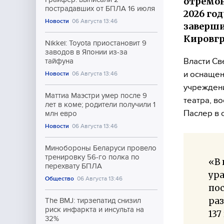
отремон
пострадавших от БПЛА 16 июля
2026 го
Новости
06 Августа 13:46
заверши
Кировгр
Nikkei: Toyota приостановит 9
заводов в Японии из-за
Власти Св
тайфуна
и оснащен
Новости
06 Августа 13:46
учреждени
Маттиа Маэстри умер после 9
театра, в
лет в коме; родители получили 1
Паслер в 
млн евро
Новости
06 Августа 13:46
Минобороны Беларуси провело
тренировку 56-го полка по
«В 
перехвату БПЛА
ур
Общество
06 Августа 13:46
по
раз
The BMJ: тирзепатид снизил
риск инфаркта и инсульта на
13
32%