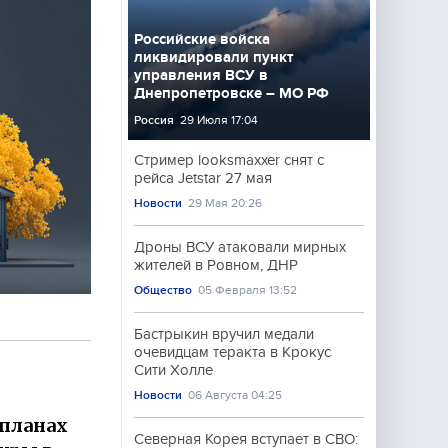
Российские войска
ликвидировали пункт
управления ВСУ в
Днепропетровске – МО РФ
Россия
29 Июля 17:04
Стример looksmaxxer снят с
рейса Jetstar 27 мая
Новости
29 Мая 20:26
Дроны ВСУ атаковали мирных
жителей в Ровном, ДНР
Общество
05 Февраля 13:52
Бастрыкин вручил медали
очевидцам теракта в Крокус
Сити Холле
Новости
06 Августа 04:25
 планах
Северная Корея вступает в СВО: