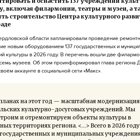
тировать и оснастить 137 учреждений культ
ду, включая филармонии, театры и музеи, а т
ть строительство Центра культурного разви
аде
ердловской области запланировали проведение ремонт
ие новым оборудованием 137 государственных и муници
й культуры в 2026 году. В перечень вошли две филармо
осемь музеев. Об этом проинформировал глава региона 
своём аккаунте в социальной сети «Макс».
планах на этот год — масштабная модернизация
альских культурно-досуговых учреждений. Мы
строим и отремонтируем объекты культуры в
ных территориях региона. <…> Всего в 2026 году
7 государственных и муниципальных учреждени