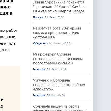
уры в
Линия Суровикина покажется
акже
"цветочками". "Кроты" Ким Чен
Ына станут кошмаром Запада
тия в
Россия
29 Июня 17:50
Ремонтная рота 20-й армии
ных работ
создала дрон-перехватчик
пальных
«Астра-ПВО»
нии, три
Общество
04 Августа 08:21
Денис
Микрохирург Сухинин
восстановил палец женщины
после травмы кольцом
Новости
23 Июля 12:42
Чуйченко и Володина
поздравили адвокатов с Днем
адвокатуры
Новости
29 Мая 20:58
 в
ях
Соловьёв вышел из себя в
эфире из-за слитой переписки: