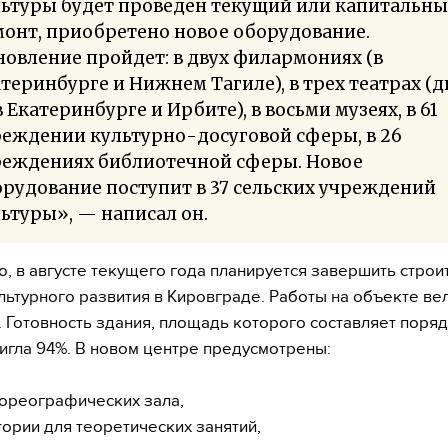
льтуры будет проведен текущий или капитальн
онт, приобретено новое оборудование.
овление пройдет: в двух филармониях (в
теринбурге и Нижнем Тагиле), в трех театрах (д
 Екатеринбурге и Ирбите), в восьми музеях, в 61
еждении культурно-досуговой сферы, в 26
реждениях библиотечной сферы. Новое
рудование поступит в 37 сельских учреждений
ьтуры», — написал он.
о, в августе текущего года планируется завершить строи
льтурного развития в Кировграде. Работы на объекте вел
. Готовность здания, площадь которого составляет порядк
стигла 94%. В новом центре предусмотрены:
хореографических зала,
тории для теоретических занятий,