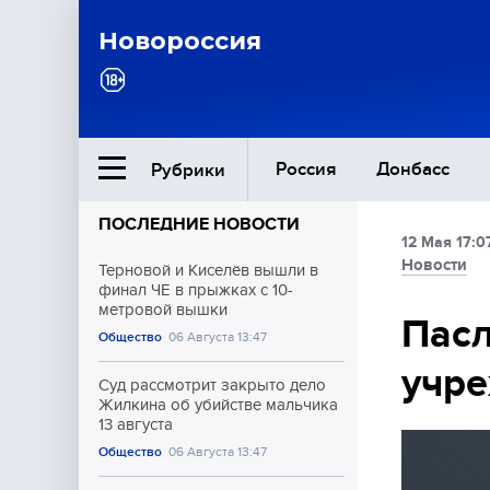
Новороссия
Россия
Донбасс
Рубрики
ПОСЛЕДНИЕ НОВОСТИ
12 Мая 17:0
Ближний Восток
Новости
Терновой и Киселёв вышли в
финал ЧЕ в прыжках с 10-
метровой вышки
Общество
Пасл
Общество
06 Августа 13:47
учре
Культура
Суд рассмотрит закрыто дело
Жилкина об убийстве мальчика
13 августа
Общество
06 Августа 13:47