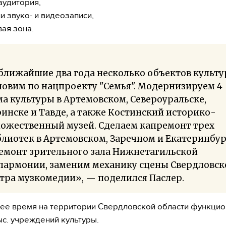
аудитория,
и звуко- и видеозаписи,
вая зона.
ближайшие два года несколько объектов культ
овим по нацпроекту "Семья". Модернизируем 4
а культуры в Артемовском, Североуральске,
инске и Тавде, а также Костинский историко-
дожественный музей. Сделаем капремонт трех
лиотек в Артемовском, Заречном и Екатеринбур
емонт зрительного зала Нижнетагильской
лармонии, заменим механику сцены Свердловск
тра музкомедии», — поделился Паслер.
ее время на территории Свердловской области функцио
ыс. учреждений культуры.