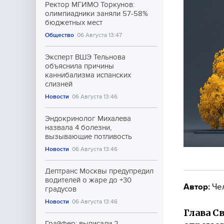
Ректор МГИМО Торкунов:
олимпиадники заняли 57-58%
бюджетных мест
Общество
06 Августа 13:47
Эксперт ВШЭ Тельнова
объяснила причины
каннибализма испанских
слизней
Новости
06 Августа 13:46
Эндокринолог Михалева
назвала 4 болезни,
вызывающие потливость
Новости
06 Августа 13:46
Дептранс Москвы предупредил
водителей о жаре до +30
Автор:
Че
градусов
Новости
06 Августа 13:46
Глава С
Грайфер: выписали 2