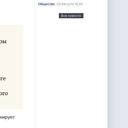
Общество
03 Августа 18:34
Все новости
уры
ге
ого
нирует