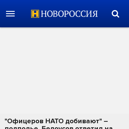
"Офицеров НАТО добивают" –
подполье. Белоусов ответил на