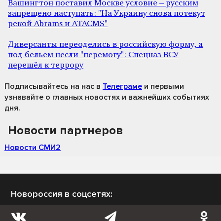
Вашингтон поставил Москве условие – русским
запрещено наступать: "На Украину снова потекут
рекой Abrams и ATACMS"
Диверсанты переоделись в российскую форму, а
под бельем несли "перемогу": Спецназ ВСУ
перешёл к террору
Подписывайтесь на нас
в
Телеграме
и первыми
узнавайте о главных новостях и важнейших событиях
дня.
Новости партнеров
Новости СМИ2
Новороссия в соцсетях: