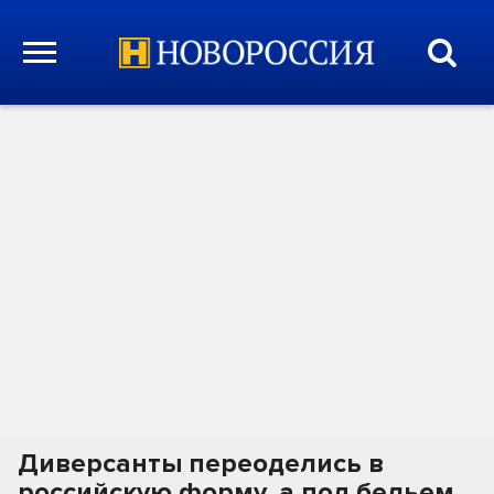
Диверсанты переоделись в
российскую форму, а под бельем