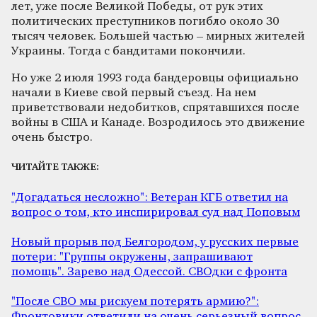
лет, уже после Великой Победы, от рук этих
политических преступников погибло около 30
тысяч человек. Большей частью – мирных жителей
Украины. Тогда с бандитами покончили.
Но уже 2 июля 1993 года бандеровцы официально
начали в Киеве свой первый съезд. На нем
приветствовали недобитков, спрятавшихся после
войны в США и Канаде. Возродилось это движение
очень быстро.
ЧИТАЙТЕ ТАКЖЕ:
"Догадаться несложно": Ветеран КГБ ответил на
вопрос о том, кто инспирировал суд над Поповым
Новый прорыв под Белгородом, у русских первые
потери: "Группы окружены, запрашивают
помощь". Зарево над Одессой. СВОдки с фронта
"После СВО мы рискуем потерять армию?":
Фронтовики ответили на очень серьезный вопрос