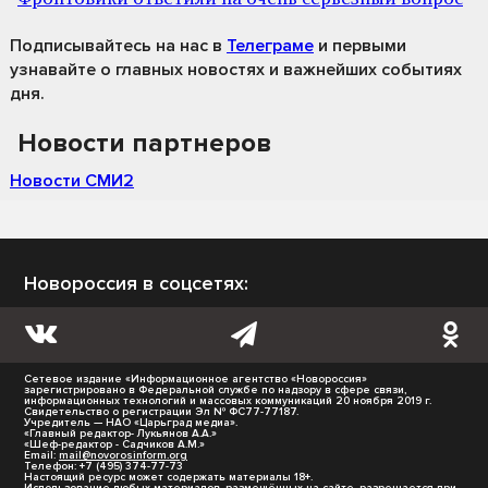
Подписывайтесь на нас
в
Телеграме
и первыми
узнавайте о главных новостях и важнейших событиях
дня.
Новости партнеров
Новости СМИ2
Новороссия в соцсетях:
Сетевое издание «Информационное агентство «Новороссия»
зарегистрировано в Федеральной службе по надзору в сфере связи,
информационных технологий и массовых коммуникаций 20 ноября 2019 г.
Свидетельство о регистрации Эл № ФС77-77187.
Учредитель — НАО «Царьград медиа».
«Главный редактор- Лукьянов А.А.»
«Шеф-редактор - Садчиков А.М.»
Email:
mail@novorosinform.org
Телефон: +7 (495) 374-77-73
Настоящий ресурс может содержать материалы 18+.
Использование любых материалов, размещённых на сайте, разрешается при