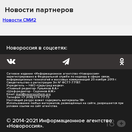
Новости партнеров
Новости СМИ2
Новороссия в соцсетях:
Сетевое издание «Информационное агентство «Новороссия»
зарегистрировано в Федеральной службе по надзору в сфере связи,
информационных технологий и массовых коммуникаций 20 ноября 2019 г.
Свидетельство о регистрации Эл № ФС77-77187.
Учредитель — НАО «Царьград медиа».
«Главный редактор- Лукьянов А.А.»
«Шеф-редактор - Садчиков А.М.»
Email:
mail@novorosinform.org
Телефон: +7 (495) 374-77-73
Настоящий ресурс может содержать материалы 18+.
Использование любых материалов, размещённых на сайте, разрешается при
условии ссылки на сайт агентства.
© 2014-2021 Информационное агентство
«Новороссия».