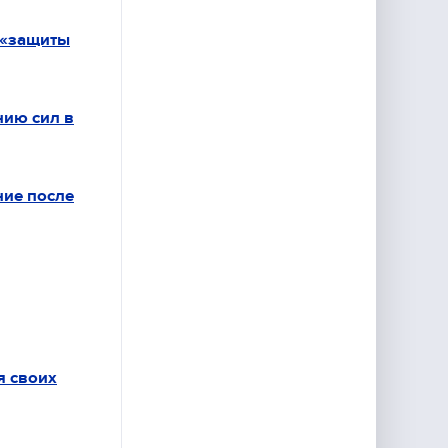
 «защиты
нию сил в
ние после
я своих