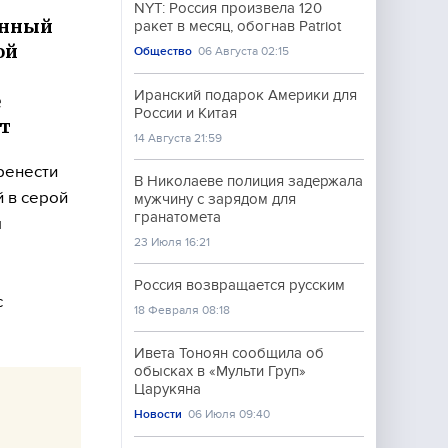
NYT: Россия произвела 120
енный
ракет в месяц, обогнав Patriot
ой
Общество
06 Августа 02:15
Иранский подарок Америки для
е
России и Китая
ст
14 Августа 21:59
ренести
В Николаеве полиция задержала
 в серой
мужчину с зарядом для
гранатомета
м
23 Июля 16:21
Россия возвращается русским
с
18 Февраля 08:18
Ивета Тоноян сообщила об
обысках в «Мульти Груп»
Царукяна
Новости
06 Июля 09:40