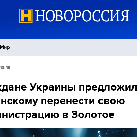
Мир
13:45
Политика
С
ждане Украины предложи
Экономика
П
нскому перенести свою
Спорт
нистрацию в Золотое