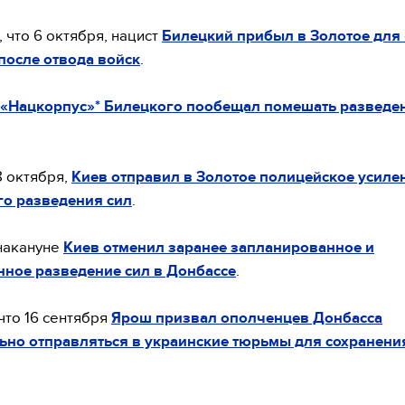
 что 6 октября, нацист
Билецкий прибыл в Золотое для
после отвода войск
.
«Нацкорпус»* Билецкого пообещал помешать разведе
8 октября,
Киев отправил в Золотое полицейское усиле
го разведения сил
.
накануне
Киев отменил заранее запланированное и
ное разведение сил в Донбассе
.
что 16 сентября
Ярош призвал ополченцев Донбасса
ьно отправляться в украинские тюрьмы для сохранени