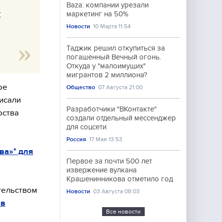
Baza: компании урезали
н
маркетинг на 50%
Новости
10 Марта 11:54
Таджик решил откупиться за
погашенный Вечный огонь.
Откуда у "малоимущих"
мигрантов 2 миллиона?
ое
Общество
07 Августа 21:00
исали
Разработчики "ВКонтакте"
рства
создали отдельный мессенджер
для соцсети
Россия
17 Мая 13:53
ва»* для
Первое за почти 500 лет
извержение вулкана
Крашенинникова отметило год
тельством
Новости
03 Августа 08:03
 в
Все новости