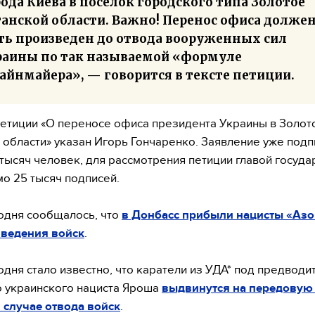
ода Киева в поселок городского типа Золотое
ганской области. Важно! Перенос офиса долже
ть произведен до отвода вооруженных сил
раины по так называемой «формуле
айнмайера», — говорится в тексте петиции.
етиции «О переносе офиса президента Украины в Золот
 области» указан Игорь Гончаренко. Заявление уже подп
 тысяч человек, для рассмотрения петиции главой госуда
о 25 тысяч подписей.
одня сообщалось, что
в Донбасс прибыли нацисты «Азо
зведения войск
.
одня стало известно, что каратели из УДА* под предводи
 украинского нациста Яроша
выдвинутся на передовую
 случае отвода войск
.