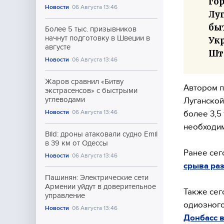
гор
Новости
06 Августа 13:46
Лу
бы
Более 5 тыс. призывников
начнут подготовку в Швеции в
Ук
августе
Шт
Новости
06 Августа 13:46
Жаров сравнил «Битву
Автором п
экстрасенсов» с быстрыми
углеводами
Луганской
Новости
06 Августа 13:46
более 3,5
необходим
Bild: дроны атаковали судно Emil
в 39 км от Одессы
Ранее сег
Новости
06 Августа 13:46
срыва ра
Пашинян: Электрические сети
Армении уйдут в доверительное
Также сег
управление
одиозного
Новости
06 Августа 13:46
Донбасс в