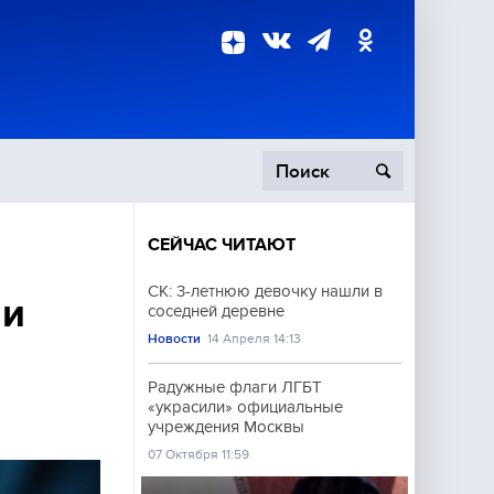
СЕЙЧАС ЧИТАЮТ
пецоперация
СК: 3-летнюю девочку нашли в
ли
соседней деревне
роисшествия
Новости
14 Апреля 14:13
Радужные флаги ЛГБТ
«украсили» официальные
учреждения Москвы
07 Октября 11:59