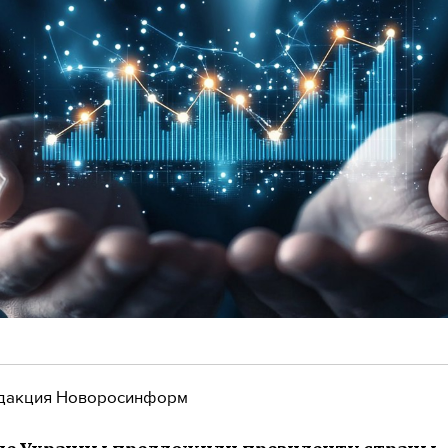
дакция Новоросинформ