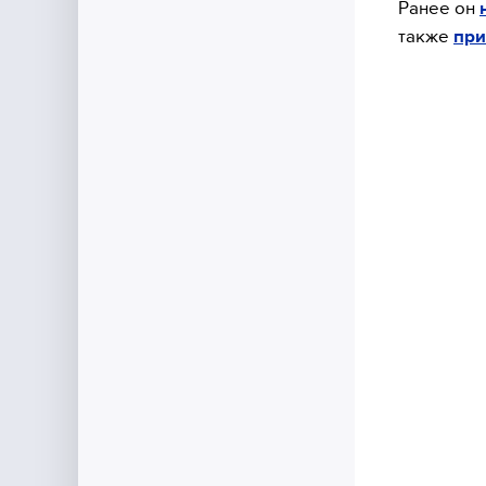
Ранее он
также
при