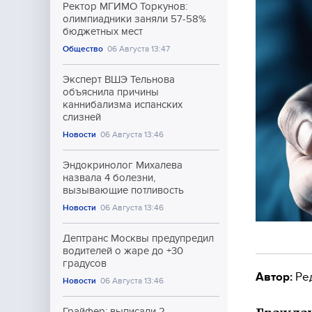
Ректор МГИМО Торкунов:
олимпиадники заняли 57-58%
бюджетных мест
Общество
06 Августа 13:47
Эксперт ВШЭ Тельнова
объяснила причины
каннибализма испанских
слизней
Новости
06 Августа 13:46
Эндокринолог Михалева
назвала 4 болезни,
вызывающие потливость
Новости
06 Августа 13:46
Дептранс Москвы предупредил
водителей о жаре до +30
градусов
Автор:
Ре
Новости
06 Августа 13:46
Грайфер: выписали 2