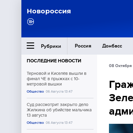
Новороссия
Россия
Донбасс
Рубрики
ПОСЛЕДНИЕ НОВОСТИ
08 Октября 
Ближний Восток
Терновой и Киселёв вышли в
финал ЧЕ в прыжках с 10-
Гра
метровой вышки
Общество
Общество
06 Августа 13:47
Зеле
Культура
Суд рассмотрит закрыто дело
адми
Жилкина об убийстве мальчика
13 августа
Общество
06 Августа 13:47