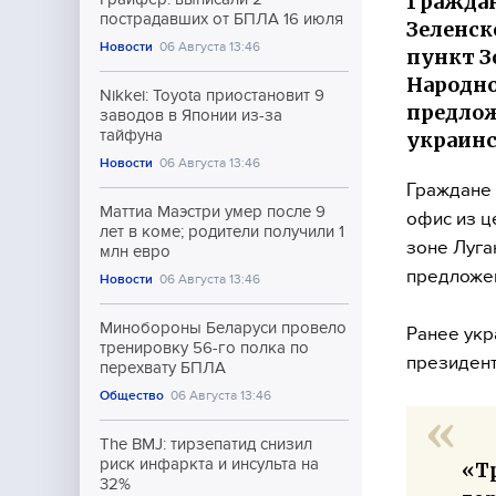
Граждан
пострадавших от БПЛА 16 июля
Зеленск
Новости
06 Августа 13:46
пункт З
Народно
Nikkei: Toyota приостановит 9
предлож
заводов в Японии из-за
тайфуна
украинс
Новости
06 Августа 13:46
Граждане 
Маттиа Маэстри умер после 9
офис из ц
лет в коме; родители получили 1
зоне Луга
млн евро
предложен
Новости
06 Августа 13:46
Минобороны Беларуси провело
Ранее укр
тренировку 56-го полка по
президента
перехвату БПЛА
Общество
06 Августа 13:46
The BMJ: тирзепатид снизил
риск инфаркта и инсульта на
«Т
32%