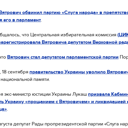
Вятрович обвинил партию «Слуга народа» в препятств
 его в парламент
.
бщалось, что Центральная избирательная комиссия
(ЦИК
зарегистрировала Вятровича депутатом Верховной рад
что
Вятрович стал депутатом парламентской партии
Пор
 18 сентября
правительство Украины уволило Вятрович
национальной памяти.
ря экс-министр юстиции Украины Лукаш
призвала Кабми
ть Украину «прощанием с Вятровичем» и ликвидацией 
ца»
.
вгуста депутат Рады пропрезидентской партии «Слуга на