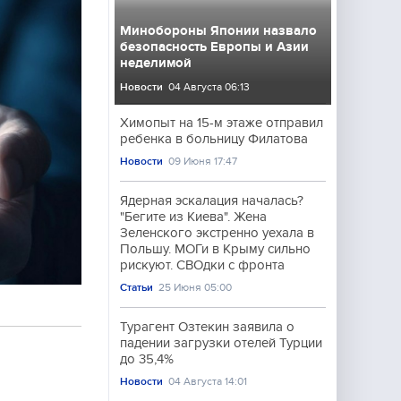
Минобороны Японии назвало
безопасность Европы и Азии
неделимой
Новости
04 Августа 06:13
Химопыт на 15-м этаже отправил
ребенка в больницу Филатова
Новости
09 Июня 17:47
Ядерная эскалация началась?
"Бегите из Киева". Жена
Зеленского экстренно уехала в
Польшу. МОГи в Крыму сильно
рискуют. СВОдки с фронта
Статьи
25 Июня 05:00
Турагент Озтекин заявила о
падении загрузки отелей Турции
до 35,4%
Новости
04 Августа 14:01