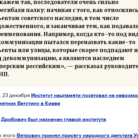
скажем так, последователи очень сильно
егибали палку: начиная с того, как относились
ектам советского наследия, в том числе
ожественного, и заканчивая тем, как подавал
реименования. Например, когда кто-то под ви
коммунизации пытался переназвать какие-то
ъекты или улицы, которые скорее подпадают н
д декоммунизацию, а являются наследием
перским российским», — рассказал руководит
НП.
, 23 декабря
Институт нацпамяти посетовал на невозм
мятник Ватутину в Киеве
.
я
Дробович был назначен главой института
.
о этого
Вятрович принял присягу народного депутата 