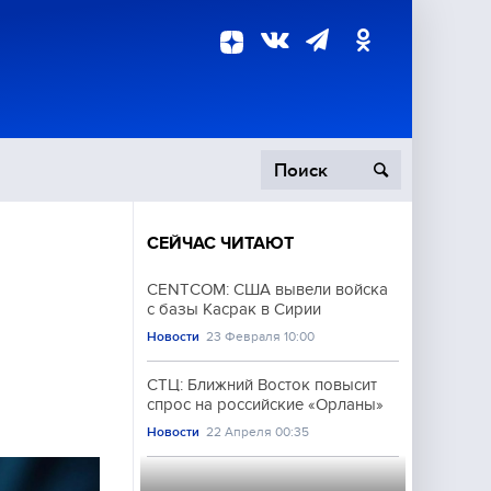
СЕЙЧАС ЧИТАЮТ
пецоперация
CENTCOM: США вывели войска
с базы Касрак в Сирии
роисшествия
Новости
23 Февраля 10:00
СТЦ: Ближний Восток повысит
спрос на российские «Орланы»
Новости
22 Апреля 00:35