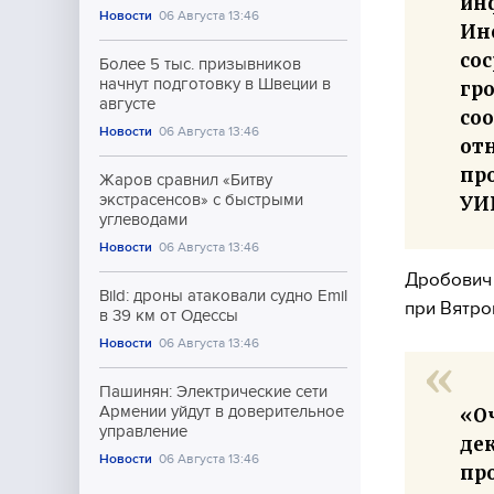
ин
Новости
06 Августа 13:46
Ин
со
Более 5 тыс. призывников
начнут подготовку в Швеции в
гро
августе
со
Новости
06 Августа 13:46
от
пр
Жаров сравнил «Битву
экстрасенсов» с быстрыми
УИ
углеводами
Новости
06 Августа 13:46
Дробович 
Bild: дроны атаковали судно Emil
при Вятров
в 39 км от Одессы
Новости
06 Августа 13:46
Пашинян: Электрические сети
Армении уйдут в доверительное
«О
управление
де
Новости
06 Августа 13:46
пр