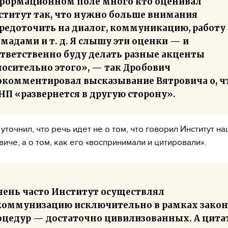
формационном поле много кто оценивал
ститут так, что нужно больше внимания
средоточить на диалог, коммуникацию, работу 
мадами и т. д. Я слышу эти оценки — и
ответственно буду делать разные акценты
носительно этого», — так Дробович
окомментировал высказывание Вятровича о, ч
НП «развернется в другую сторону».
уточнил, что речь идет не о том, что говорил Институт н
иче, а о том, как его «воспринимали и цитировали».
чень часто Институт осуществлял
коммунизацию исключительно в рамках закон
оцедур — достаточно цивилизованных. А цит