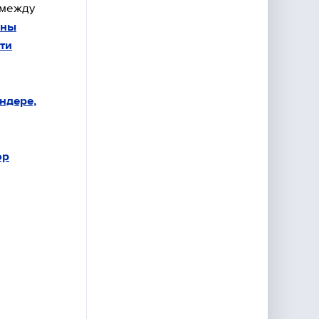
 между
аны
ти
ндере,
ор