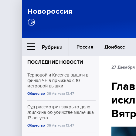
Новороссия
Россия
Донбасс
Рубрики
ПОСЛЕДНИЕ НОВОСТИ
27 Декабря
Ближний Восток
Терновой и Киселёв вышли в
финал ЧЕ в прыжках с 10-
Глав
метровой вышки
Общество
Общество
06 Августа 13:47
искл
Культура
Суд рассмотрит закрыто дело
Вят
Жилкина об убийстве мальчика
13 августа
Общество
06 Августа 13:47