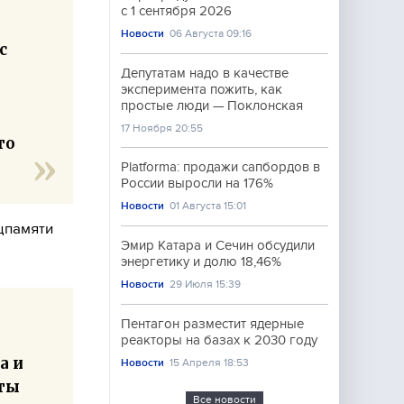
с 1 сентября 2026
Новости
06 Августа 09:16
с
Депутатам надо в качестве
эксперимента пожить, как
простые люди — Поклонская
17 Ноября 20:55
то
Platforma: продажи сапбордов в
России выросли на 176%
Новости
01 Августа 15:01
ацпамяти
Эмир Катара и Сечин обсудили
энергетику и долю 18,46%
Новости
29 Июля 15:39
Пентагон разместит ядерные
реакторы на базах к 2030 году
а и
Новости
15 Апреля 18:53
аты
Все новости