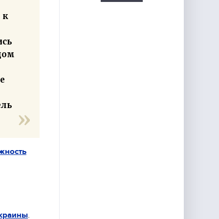
 к
ись
дом
е
ель
ожность
Украины
.