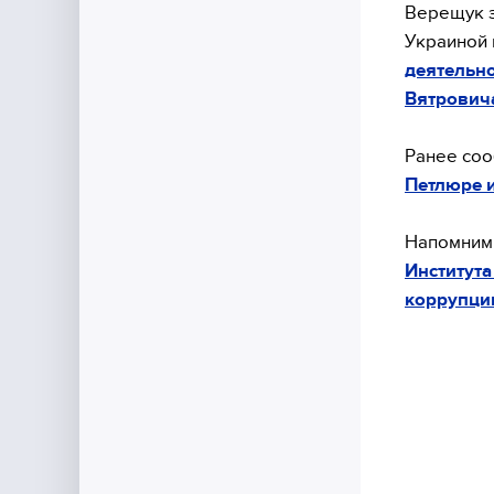
Верещук з
Украиной 
деятельно
Вятрович
Ранее соо
Петлюре 
Напомним,
Института
коррупци