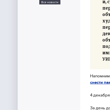
и, 
Все новости
пер
объ
худ
пе
де
об
по
им
УИ
Напомним
снести па
4 декабр
За день д