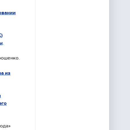
овании
)
ы
.
ошенко.
а из
н
его
рода»