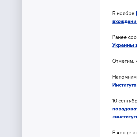
В ноябре
вхождения
Ранее соо
Украины 
Отметим, 
Напомним,
Института
10 сентяб
порадова
«институт
В конце а