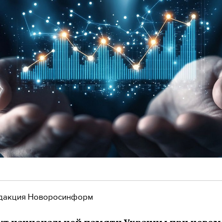
дакция Новоросинформ