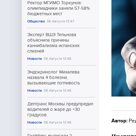
Ректор МГИМО Торкунов:
олимпиадники заняли 57-58%
бюджетных мест
Общество
06 Августа 13:47
Эксперт ВШЭ Тельнова
объяснила причины
каннибализма испанских
слизней
Новости
06 Августа 13:46
Эндокринолог Михалева
назвала 4 болезни,
вызывающие потливость
Новости
06 Августа 13:46
Дептранс Москвы предупредил
водителей о жаре до +30
градусов
Автор:
Ре
Новости
06 Августа 13:46
Грайфер: выписали 2