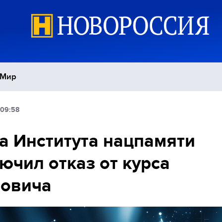
Мир
 09:58
Политика
С
а Института нацпамяти
Экономика
П
ючил отказ от курса
Спорт
ровича