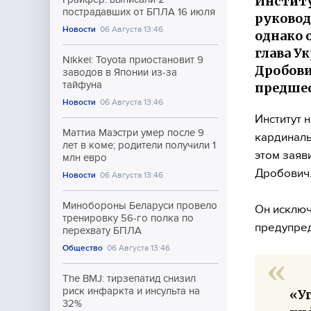
Институ
пострадавших от БПЛА 16 июля
руковод
Новости
06 Августа 13:46
однако 
глава У
Nikkei: Toyota приостановит 9
Дробови
заводов в Японии из-за
тайфуна
предшес
Новости
06 Августа 13:46
Институт 
Маттиа Маэстри умер после 9
кардиналь
лет в коме; родители получили 1
этом заяв
млн евро
Дробович
Новости
06 Августа 13:46
Минобороны Беларуси провело
Он исключ
тренировку 56-го полка по
предупред
перехвату БПЛА
Общество
06 Августа 13:46
The BMJ: тирзепатид снизил
риск инфаркта и инсульта на
«Уг
32%