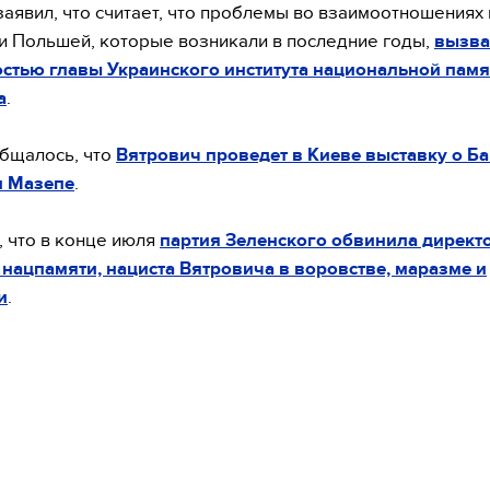
аявил, что считает, что проблемы во взаимоотношениях
и Польшей, которые возникали в последние годы,
вызв
стью главы Украинского института национальной памя
а
.
бщалось, что
Вятрович проведет в Киеве выставку о Ба
и Мазепе
.
 что в конце июля
партия Зеленского обвинила директ
 нацпамяти, нациста Вятровича в воровстве, маразме и
и
.