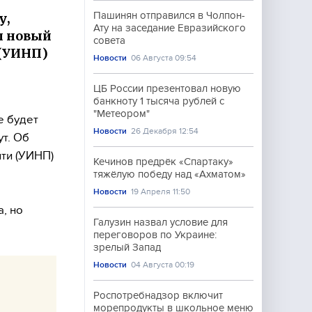
Пашинян отправился в Чолпон-
у,
Ату на заседание Евразийского
ил новый
совета
 (УИНП)
Новости
06 Августа 09:54
ЦБ России презентовал новую
банкноту 1 тысяча рублей с
"Метеором"
е будет
Новости
26 Декабря 12:54
ут. Об
яти (УИНП)
Кечинов предрёк «Спартаку»
тяжёлую победу над «Ахматом»
Новости
19 Апреля 11:50
, но
Галузин назвал условие для
переговоров по Украине:
зрелый Запад
Новости
04 Августа 00:19
Роспотребнадзор включит
морепродукты в школьное меню