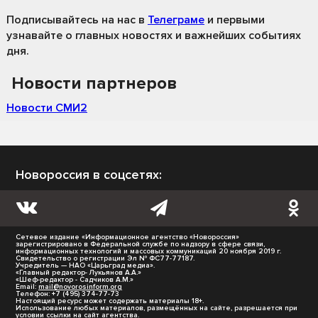
Подписывайтесь на нас
в
Телеграме
и первыми
узнавайте о главных новостях и важнейших событиях
дня.
Новости партнеров
Новости СМИ2
Новороссия в соцсетях:
Сетевое издание «Информационное агентство «Новороссия»
зарегистрировано в Федеральной службе по надзору в сфере связи,
информационных технологий и массовых коммуникаций 20 ноября 2019 г.
Свидетельство о регистрации Эл № ФС77-77187.
Учредитель — НАО «Царьград медиа».
«Главный редактор- Лукьянов А.А.»
«Шеф-редактор - Садчиков А.М.»
Email:
mail@novorosinform.org
Телефон: +7 (495) 374-77-73
Настоящий ресурс может содержать материалы 18+.
Использование любых материалов, размещённых на сайте, разрешается при
условии ссылки на сайт агентства.