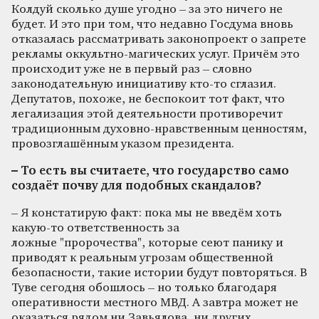
Колдуй сколько душе угодно – за это ничего не
будет. И это при том, что недавно Госдума вновь
отказалась рассматривать законопроект о запрете
рекламы оккультно‑магических услуг. Причём это
происходит уже не в первый раз – словно
законодательную инициативу кто‑то сглазил.
Депутатов, похоже, не беспокоит тот факт, что
легализация этой деятельности противоречит
традиционным духовно‑нравственным ценностям,
провозглашённым указом президента.
– То есть вы считаете, что государство само
создаёт почву для подобных скандалов?
– Я констатирую факт: пока мы не введём хоть
какую‑то ответственность за
ложные "пророчества", которые сеют панику и
приводят к реальным угрозам общественной
безопасности, такие истории будут повторяться. В
Туве сегодня обошлось – но только благодаря
оперативности местного МВД. А завтра может не
оказаться рядом ни Завьялова, ни других