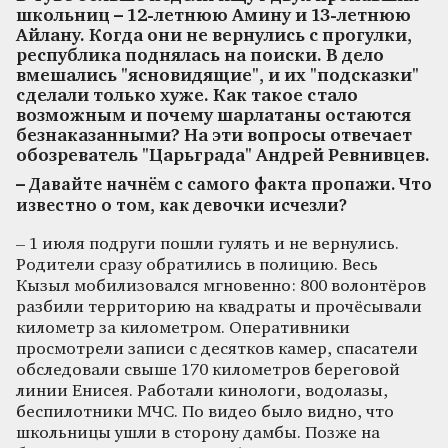
школьниц – 12‑летнюю Амину и 13‑летнюю
Айлану. Когда они не вернулись с прогулки,
республика поднялась на поиски. В дело
вмешались "ясновидящие", и их "подсказки"
сделали только хуже. Как такое стало
возможным и почему шарлатаны остаются
безнаказанными? На эти вопросы отвечает
обозреватель "Царьграда" Андрей Ревнивцев.
– Давайте начнём с самого факта пропажи. Что
известно о том, как девочки исчезли?
– 1 июля подруги пошли гулять и не вернулись.
Родители сразу обратились в полицию. Весь
Кызыл мобилизовался мгновенно: 800 волонтёров
разбили территорию на квадраты и прочёсывали
километр за километром. Оперативники
просмотрели записи с десятков камер, спасатели
обследовали свыше 170 километров береговой
линии Енисея. Работали кинологи, водолазы,
беспилотники МЧС. По видео было видно, что
школьницы ушли в сторону дамбы. Позже на