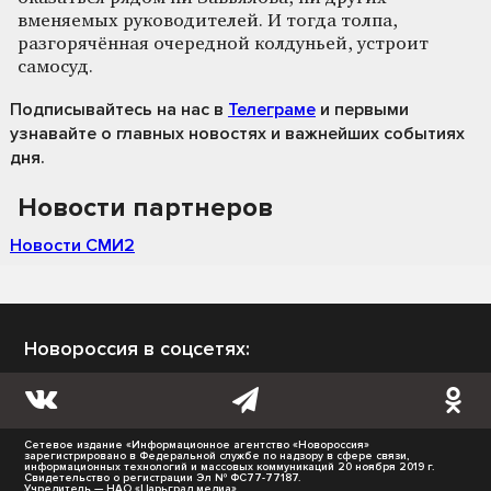
вменяемых руководителей. И тогда толпа,
разгорячённая очередной колдуньей, устроит
самосуд.
Подписывайтесь на нас
в
Телеграме
и первыми
узнавайте о главных новостях и важнейших событиях
дня.
Новости партнеров
Новости СМИ2
Новороссия в соцсетях:
Сетевое издание «Информационное агентство «Новороссия»
зарегистрировано в Федеральной службе по надзору в сфере связи,
информационных технологий и массовых коммуникаций 20 ноября 2019 г.
Свидетельство о регистрации Эл № ФС77-77187.
Учредитель — НАО «Царьград медиа».