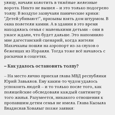
улицу, начали колотить в тяжёлые железные
ворота. Никто не вышел – и это только подогрело
толпу. В воздухе зазвучали панические крики:
"Детей убивают!", призывы взять дом штурмом. В
окна полетели камни. А в здании в это время
находилась семья с маленькими детьми – они в
ужасе ждали, что будет дальше. Это напомнило
мне дагестанский сценарий, когда жители
Махачкалы пошли на аэропорт из‑за слухов о
беженцах из Израиля. Тогда тоже всё началось с
раскачки в соцсетях.
– Как удалось остановить толпу?
– На место лично приехал глава МВД республики
Юрий Завьялов. Ему каким‑то чудом удалось
успокоить людей – и то только после того, как
полицейские обследовали каждый сантиметр
того жилья. Разумеется, никакого отношения к
пропавшим детям семья не имела. Глава Кызыла
Владислав Ховалыг позже заявил: