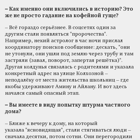
– Как именно они включились в историю? Это
же не просто гадание на кофейной гуще?
– Всё гораздо серьёзнее. В соцсетях один за
другим стали появляться "пророчества".
Например, некий астролог в час ночи прислал
координатору поисков сообщение: дескать, "они
не утонули, они ушли под землю через трубу и там
застряли (завал, поворот, запертая решётка)".
Другая колдунья связалась с родителями и указала
конкретный адрес на улице Колхозной –
неподалёку от места жительства школьниц – где
якобы удерживают Амину и Айлану. И вот здесь
начался самый опасный этап.
– Вы имеете в виду попытку штурма частного
дома?
– Ближе к вечеру к дому, на который
указала "ясновидящая", стали стягиваться люди –
сначала десятки, потом сотни. Они перегородили