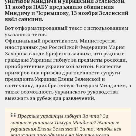
унитазов Миндича и украшений Зеленской.
11 ноября НАБУ предъявило обвинения
Миндичу и Чернышову, 13 ноября Зеленский
ввёл санкции.
Вот отформатированный текст с использованием
указанных тегов:
Официальный представитель Министерства
иностранных дел Российской Федерации Мария
Захарова в ходе брифинга заявила, что рядовые
граждане Украины гибнут за предметы роскоши,
приобретённые украинской элитой. В качестве
примеров она привела драгоценности супруги
президента Украины Елены Зеленской и
сантехнику, приобретённую Тимуром Миндичем, а
также возможность украинского руководства
выезжать за рубеж для развлечений.
Простые украинцы гибнут За что? За
золотые унитазы Тимура Миндича? Элитные
украшения Елены Зеленской? За то, чтобы вся
эта кучка проходимцев на Украине могли