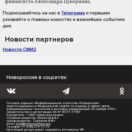
финансиста Александра Цукермана.
Подписывайтесь на нас
в
Телеграме
и первыми
узнавайте о главных новостях и важнейших событиях
дня.
Новости партнеров
Новости СМИ2
Новороссия в соцсетях:
Сетевое издание «Информационное агентство «Новороссия»
зарегистрировано в Федеральной службе по надзору в сфере связи,
информационных технологий и массовых коммуникаций 20 ноября 2019 г.
Свидетельство о регистрации Эл № ФС77-77187.
Учредитель — НАО «Царьград медиа».
«Главный редактор- Лукьянов А.А.»
«Шеф-редактор - Садчиков А.М.»
Email:
mail@novorosinform.org
Телефон: +7 (495) 374-77-73
Настоящий ресурс может содержать материалы 18+.