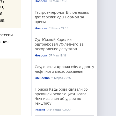
Новости
07 Мая 07:56
ю,
Гастроэнтеролог Вялов назвал
ым
две тарелки еды нормой за
ва.
прием
Новости
31 Июля 13:35
сессии
Суд Южной Карелии
ения
оштрафовал 70-летнего за
оскорбление депутатов
Новости
07 Мая 19:18
Саудовская Аравия сбила дрон у
нефтяного месторождения
Общество
11 Марта 22:15
Приказ Кадырова связали со
зреющей революцией. Глава
Чечни заявил об ударе по
Генштабу
Россия
01 Ноября 02:00