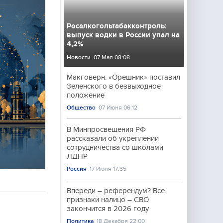
Росалкогольтабакконтроль:
выпуск водки в России упал на
4,2%
Новости
07 Мая 08:08
Макговерн: «Орешник» поставил
Зеленского в безвыходное
положение
Общество
07 Июня 06:12
В Минпросвещения РФ
рассказали об укреплении
сотрудничества со школами
ЛДНР
Россия
17 Июня 17:35
Впереди – референдум? Все
признаки налицо – СВО
закончится в 2026 году
Политика
18 Декабря 22:00