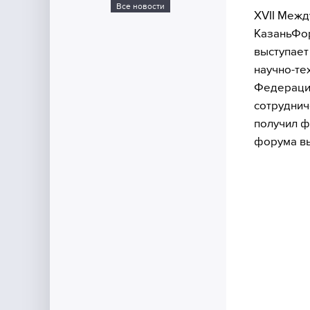
Все новости
XVII Межд
КазаньФор
выступает
научно-те
Федерацие
сотруднич
получил ф
форума в