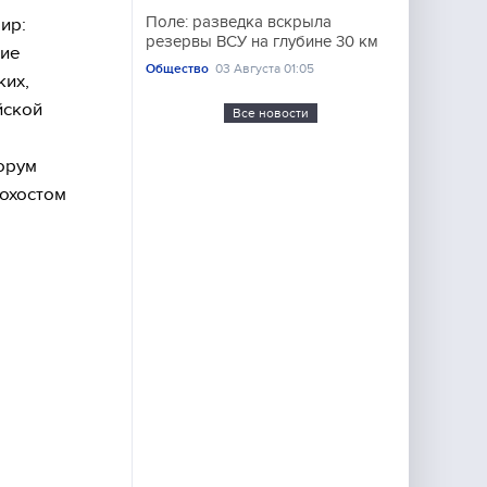
Поле: разведка вскрыла
ир:
резервы ВСУ на глубине 30 км
тие
Общество
03 Августа 01:05
ких,
йской
Все новости
форум
охостом