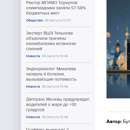
Ректор МГИМО Торкунов:
олимпиадники заняли 57-58%
бюджетных мест
Общество
06 Августа 13:47
Эксперт ВШЭ Тельнова
объяснила причины
каннибализма испанских
слизней
Новости
06 Августа 13:46
Эндокринолог Михалева
назвала 4 болезни,
вызывающие потливость
Новости
06 Августа 13:46
Дептранс Москвы предупредил
водителей о жаре до +30
градусов
Новости
06 Августа 13:46
Автор:
Бут
Грайфер: выписали 2