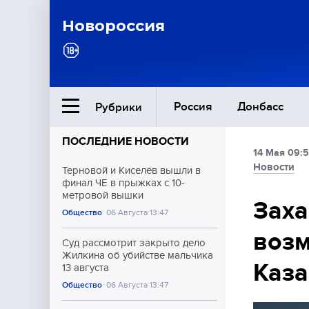
Новороссия
Россия
Донбасс
Рубрики
ПОСЛЕДНИЕ НОВОСТИ
14 Мая 09:5
Ближний Восток
Новости
Терновой и Киселёв вышли в
финал ЧЕ в прыжках с 10-
метровой вышки
Общество
Заха
Общество
06 Августа 13:47
возм
Культура
Суд рассмотрит закрыто дело
Жилкина об убийстве мальчика
Каз
13 августа
Общество
06 Августа 13:47