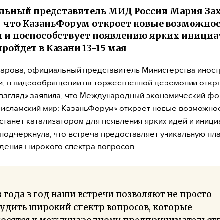
ьный представитель МИД России Мария Зах
, что КазаньФорум откроет новые возможнос
и поспособствует появлению ярких инициа
ройдет в Казани 13-15 мая
арова, официальный представитель Министерства инос
и, в видеообращении на торжественной церемонии откр
взгляд» заявила, что Международный экономический ф
 исламский мир: КазаньФорум» откроет новые возможнос
станет катализатором для появления ярких идей и иници
подчеркнула, что встреча предоставляет уникальную п
дения широкого спектра вопросов.
 года в год наши встречи позволяют не просто
удить широкий спектр вопросов, которые
носятся к международному предпринимательств