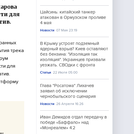
арова
Цайсинь: китайский танкер
ти для
атакован в Ормузском проливе
тив.
4 мая
Новости
07 Мая 23:19
транных
В Крыму устроят подземный
ядерный взрыв? Киев оставляют
ытия трека
без бензина: "Изоляция так
орум
изоляция". Украинцев призвали
уезжать. СВОдки с фронта
ти для
Статьи
22 Июля 05:00
атив.
латформу
Глава "Росатома" Лихачев
заявил об исключении
чернобыльского сценария
Новости
26 Апреля 16:26
Иван Демидов отдал передачу в
победе «Баффало» над
«Монреалем» 4:2
у,