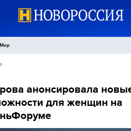
Мир
1
Политика
С
Экономика
П
рова анонсировала новы
ожности для женщин на
Спорт
аньФоруме