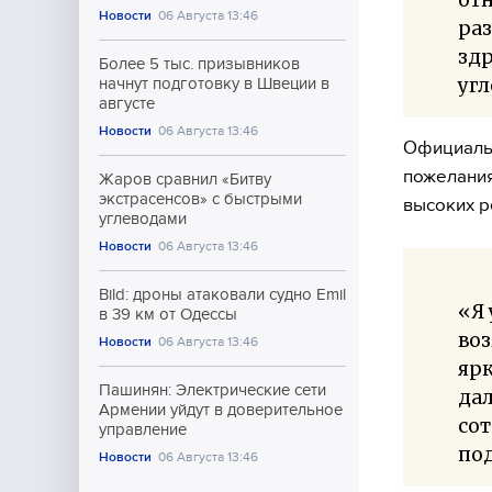
Новости
06 Августа 13:46
ра
здр
Более 5 тыс. призывников
угл
начнут подготовку в Швеции в
августе
Новости
06 Августа 13:46
Официальн
пожелания
Жаров сравнил «Битву
экстрасенсов» с быстрыми
высоких р
углеводами
Новости
06 Августа 13:46
Bild: дроны атаковали судно Emil
«Я 
в 39 км от Одессы
воз
Новости
06 Августа 13:46
ярк
Пашинян: Электрические сети
да
Армении уйдут в доверительное
со
управление
под
Новости
06 Августа 13:46