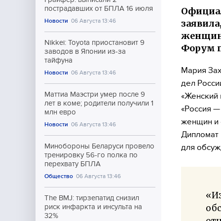
пострадавших от БПЛА 16 июля
Официал
Новости
06 Августа 13:46
заявила
женщин 
Nikkei: Toyota приостановит 9
Форум п
заводов в Японии из-за
тайфуна
Мария Зах
Новости
06 Августа 13:46
дел Росси
Маттиа Маэстри умер после 9
«Женский 
лет в коме; родители получили 1
«Россия —
млн евро
женщин и 
Новости
06 Августа 13:46
Дипломат 
Минобороны Беларуси провело
для обсуж
тренировку 56-го полка по
перехвату БПЛА
Общество
06 Августа 13:46
«Из
The BMJ: тирзепатид снизил
обс
риск инфаркта и инсульта на
32%
от