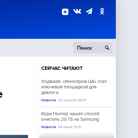
СЕЙЧАС ЧИТАЮТ
пецоперация
Ходжаев: «Иннопром.ЦА» стал
ключевой площадкой для
роисшествия
е
диалога
Новости
20 Апреля 09:47
Кори Гюнтер нашел способ
очистить 20 ГБ на Samsung
Новости
04 Июня 19:51