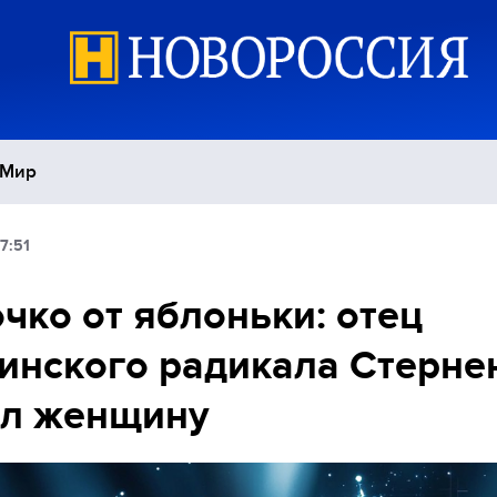
Мир
7:51
Политика
С
чко от яблоньки: отец
Экономика
П
инского радикала Стерне
Спорт
ил женщину