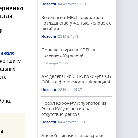
Новости
04 Августа 19:28
терненко
 для
Верещагин: МВД прекратило
гражданство у 4,5 тыс. человек с
октября
̆
Новости
23 Мая 18:11
Польша закрыла КПП на
дикала
границе с Украиной
 женщину,
01 Января 21:00
здание
ега
AP: делегация США покинула СБ
ООН на фоне спора с Францией
Новости
28 Июля 01:37
̆она.
Посол Коронелли: турпоток из
РФ на Кубу исчез из-за
отсутствия рейсов
Новости
04 Августа 13:21
ла
Андрей Пинчук назвал сроки