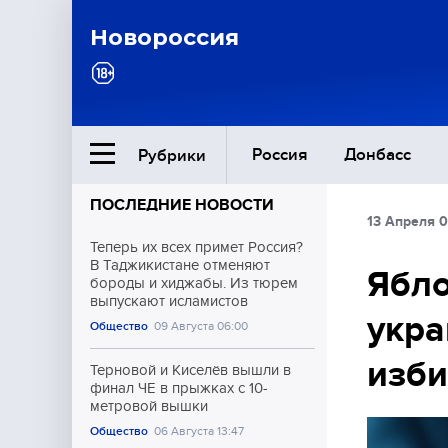
Новороссия
Россия
Донбасс
Рубрики
ПОСЛЕДНИЕ НОВОСТИ
13 Апреля 0
Ближний Восток
Теперь их всех примет Россия?
В Таджикистане отменяют
Ябло
бороды и хиджабы. Из тюрем
Общество
выпускают исламистов
укра
Общество
09 Августа 06:00
Культура
изб
Терновой и Киселёв вышли в
финал ЧЕ в прыжках с 10-
метровой вышки
Общество
06 Августа 13:47