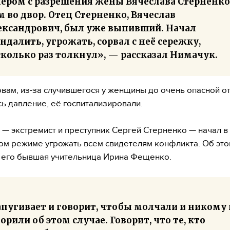
чером с разрешения жены Вячеслава Стерненко
 во двор. Отец Стерненко, Вячеслав
ександрович, был уже выпивший. Начал
ндалить, угрожать, сорвал с неё сережку,
сколько раз толкнул», — рассказал Нимачук.
овам, из-за случившегося у женщины до очень опасной о
ь давление, её госпитализировали.
 — экстремист и преступник Сергей Стерненко — начал в
м режиме угрожать всем свидетелям конфликта. Об эт
 его бывшая учительница Ирина Фещенко.
апугивает и говорит, чтобы молчали и никому 
орили об этом случае. Говорит, что те, кто