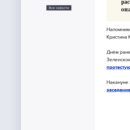
ра
Все новости
она
Напомним,
Кристина 
Днём ране
Зеленском
протесту
Накануне 
заседани