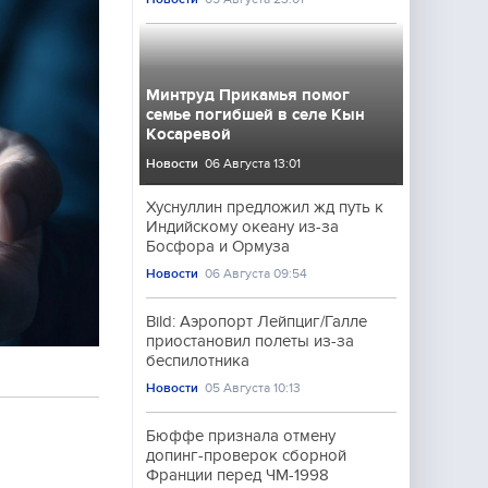
Минтруд Прикамья помог
семье погибшей в селе Кын
Косаревой
Новости
06 Августа 13:01
Хуснуллин предложил жд путь к
Индийскому океану из-за
Босфора и Ормуза
Новости
06 Августа 09:54
Bild: Аэропорт Лейпциг/Галле
приостановил полеты из-за
беспилотника
Новости
05 Августа 10:13
Бюффе признала отмену
допинг-проверок сборной
Франции перед ЧМ-1998