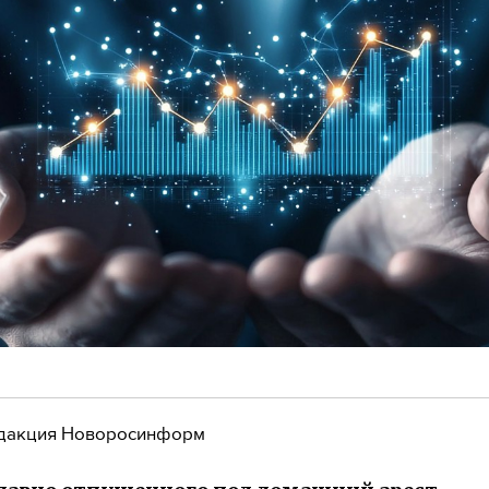
дакция Новоросинформ