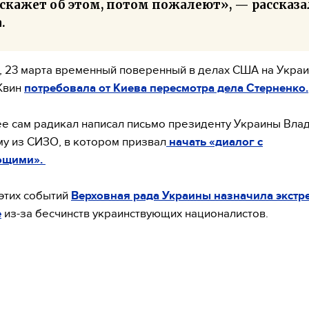
сскажет об этом, потом пожалеют», — рассказа
.
 23 марта временный поверенный в делах США на Укра
Квин
потребовала от Киева пересмотра дела Стерненко.
е сам радикал написал письмо президенту Украины Вла
у из СИЗО, в котором призвал
начать «диалог с
ющими».
этих событий
Верховная рада Украины назначила экстр
е
из-за бесчинств украинствующих националистов.