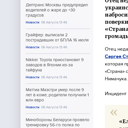
Отец не
Дептранс Москвы предупредил
украинс
водителей о жаре до +30
наброси
градусов
поверки
Новости
06 Августа 13:46
«Страна
Грайфер: выписали 2
громады
пострадавших от БПЛА 16 июля
Новости
06 Августа 13:46
Отец нед
Сергея С
Nikkei: Toyota приостановит 9
которая п
заводов в Японии из-за
тайфуна
«Страна» 
Новости
06 Августа 13:46
Нимачука.
Маттиа Маэстри умер после 9
Инцидент 
лет в коме; родители получили 1
млн евро
Новости
06 Августа 13:46
Минобороны Беларуси провело
«Е
тренировку 56-го полка по