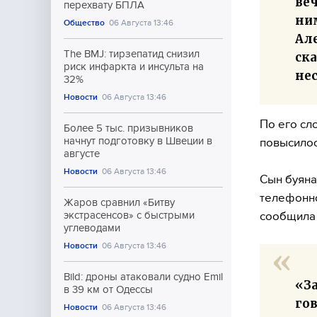
ве
перехвату БПЛА
ним
Общество
06 Августа 13:46
Ал
The BMJ: тирзепатид снизил
ска
риск инфаркта и инсульта на
не
32%
Новости
06 Августа 13:46
По его сл
Более 5 тыс. призывников
начнут подготовку в Швеции в
повысилос
августе
Новости
06 Августа 13:46
Сын буяна
телефонно
Жаров сравнил «Битву
сообщила
экстрасенсов» с быстрыми
углеводами
Новости
06 Августа 13:46
Bild: дроны атаковали судно Emil
«З
в 39 км от Одессы
гов
Новости
06 Августа 13:46