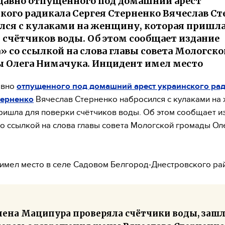
давно отпущенного под домашний арест
кого радикала Сергея Стерненко Вячеслав С
лся с кулаками на женщину, которая пришла
 счётчиков воды. Об этом сообщает издание
» со ссылкой на слова главы совета Мологскои
 Олега Нимачука. Инцидент имел место
авно
отпущенного под домашний арест украинского ра
терненко
Вячеслав Стерненко набросился с кулаками на
ришла для поверки счётчиков воды. Об этом сообщает и
со ссылкой на слова главы совета Мологской громады Ол
имел место в селе Садовом Белгород-Днестровского раи
лена Маципура проверяла счётчики воды, заш