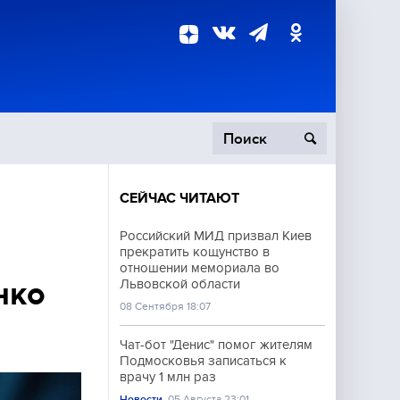
СЕЙЧАС ЧИТАЮТ
пецоперация
Российский МИД призвал Киев
прекратить кощунство в
роисшествия
отношении мемориала во
нко
Львовской области
08 Сентября 18:07
Чат-бот "Денис" помог жителям
Подмосковья записаться к
врачу 1 млн раз
Новости
05 Августа 23:01