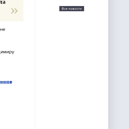
ла
Все новости
ине
димиру
енное