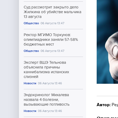
Суд рассмотрит закрыто дело
Жилкина об убийстве мальчика
13 августа
Общество
06 Августа 13:47
Ректор МГИМО Торкунов:
олимпиадники заняли 57-58%
бюджетных мест
Общество
06 Августа 13:47
Эксперт ВШЭ Тельнова
объяснила причины
каннибализма испанских
слизней
Новости
06 Августа 13:46
Эндокринолог Михалева
назвала 4 болезни,
Автор:
Ре
вызывающие потливость
Новости
06 Августа 13:46