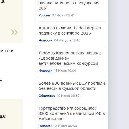
 к
начала активного наступления
ВСУ
Россия
07 Июня 08:41
Автоваз включит Lada Largus в
подписку в сентябре 2026
Новости
04 Августа 12:46
тметки
Любовь Казарновская назвала
«Евровидение»
античеловеческим конкурсом
Новости
18 Июля 10:04
ом
Более 800 военных ВСУ пропали
без вести в Сумской области
Общество
10 Июля 06:37
Торгпредство РФ сообщило:
3300 компаний с капиталом РФ в
не
Узбекистане
Новости
13 Июня 06:50