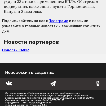
удар и 33 атаки с применением БПЛА. Обстрелам
подверглись населенные пункты Горностаевка,
Каиры и Заводовка.
Подписывайтесь на нас
в
Телеграме
и первыми
узнавайте о главных новостях и важнейших событиях
дня.
Новости партнеров
Новости СМИ2
Новороссия в соцсетях:
Сетевое издание «Информационное агентство «Новороссия»
зарегистрировано в Федеральной службе по надзору в сфере связи,
информационных технологий и массовых коммуникаций 20 ноября 2019 г.
Свидетельство о регистрации Эл № ФС77-77187.
Учредитель — НАО «Царьград медиа».
«Главный редактор- Лукьянов А.А.»