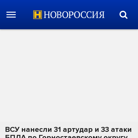
ВСУ нанесли 31 артудар и 33 атаки
БПЛА по Горностаевскому округу