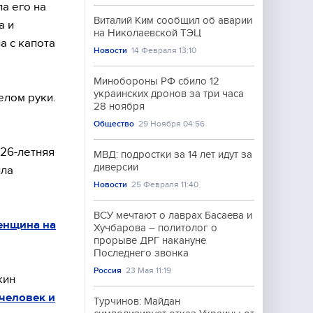
а его на
Виталий Ким сообщил об аварии
а и
на Николаевской ТЭЦ
а с капота
Новости
14 Февраля 13:10
Минобороны РФ сбило 12
украинских дронов за три часа
елом руки.
28 ноября
Общество
29 Ноября 04:56
26-летняя
МВД: подростки за 14 лет идут за
диверсии
ила
Новости
25 Февраля 11:40
ВСУ мечтают о лаврах Басаева и
енщина на
Хучбарова – политолог о
прорыве ДРГ накануне
Последнего звонка
Россия
23 Мая 11:19
кин
 человек и
Турчинов: Майдан