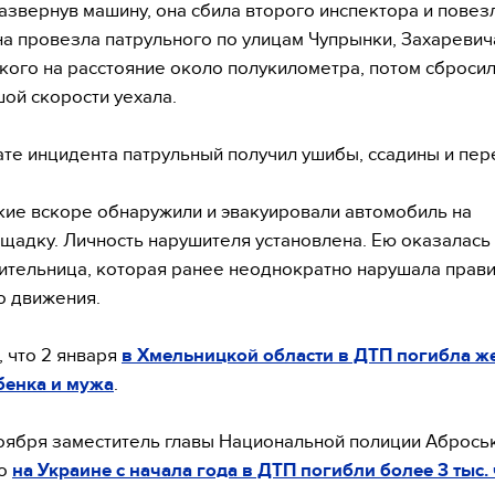
Развернув машину, она сбила второго инспектора и повезл
на провезла патрульного по улицам Чупрынки, Захаревич
кого на расстояние около полукилометра, потом сбросил
шой скорости уехала.
ате инцидента патрульный получил ушибы, ссадины и пер
ие вскоре обнаружили и эвакуировали автомобиль на
адку. Личность нарушителя установлена. Ею оказалась 
ительница, которая ранее неоднократно нарушала прав
о движения.
 что 2 января
в Хмельницкой области в ДТП погибла ж
бенка и мужа
.
оября заместитель главы Национальной полиции Абрось
то
на Украине с начала года в ДТП погибли более 3 тыс.