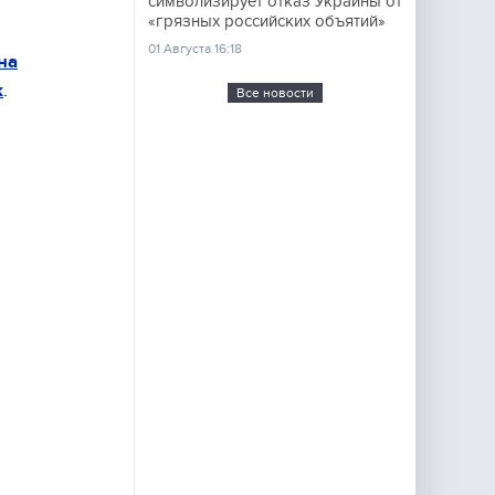
символизирует отказ Украины от
«грязных российских объятий»
01 Августа 16:18
на
к
.
Все новости