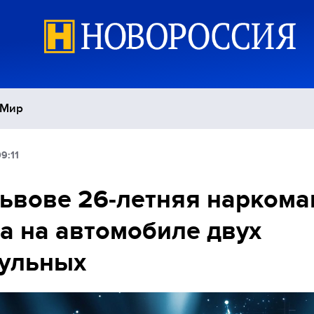
Мир
9:11
Политика
С
ьвове 26-летняя наркома
Экономика
П
а на автомобиле двух
Спорт
рульных