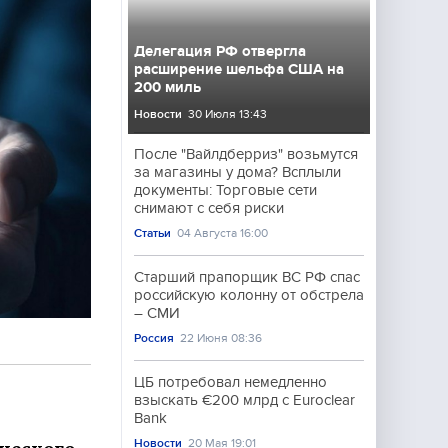
Делегация РФ отвергла
расширение шельфа США на
200 миль
Новости
30 Июля 13:43
После "Вайлдберриз" возьмутся
за магазины у дома? Всплыли
документы: Торговые сети
снимают с себя риски
Статьи
04 Августа 16:00
Старший прапорщик ВС РФ спас
российскую колонну от обстрела
– СМИ
Россия
22 Июня 08:36
ЦБ потребовал немедленно
взыскать €200 млрд с Euroclear
Bank
Новости
20 Мая 19:01