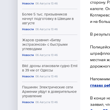
сторону. 
Новости
06 Августа 13:46
капоте. О
Более 5 тыс. призывников
Котляревс
начнут подготовку в Швеции в
и на боль
августе
Новости
06 Августа 13:46
В результ
Жаров сравнил «Битву
экстрасенсов» с быстрыми
Полицейск
углеводами
штрафплощ
Новости
06 Августа 13:46
местная ж
дорожног
Bild: дроны атаковали судно Emil
в 39 км от Одессы
Новости
06 Августа 13:46
Напомним,
глазах ре
Пашинян: Электрические сети
Армении уйдут в доверительное
управление
В конце н
Новости
06 Августа 13:46
заявил, ч