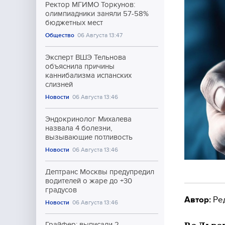
Ректор МГИМО Торкунов:
олимпиадники заняли 57-58%
бюджетных мест
Общество
06 Августа 13:47
Эксперт ВШЭ Тельнова
объяснила причины
каннибализма испанских
слизней
Новости
06 Августа 13:46
Эндокринолог Михалева
назвала 4 болезни,
вызывающие потливость
Новости
06 Августа 13:46
Дептранс Москвы предупредил
водителей о жаре до +30
градусов
Автор:
Ре
Новости
06 Августа 13:46
Грайфер: выписали 2