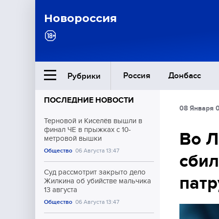
Новороссия
Россия
Донбасс
Рубрики
ПОСЛЕДНИЕ НОВОСТИ
08 Января 0
Ближний Восток
Терновой и Киселёв вышли в
финал ЧЕ в прыжках с 10-
Во Л
метровой вышки
Общество
Общество
06 Августа 13:47
сбил
Культура
Суд рассмотрит закрыто дело
пат
Жилкина об убийстве мальчика
13 августа
Общество
06 Августа 13:47