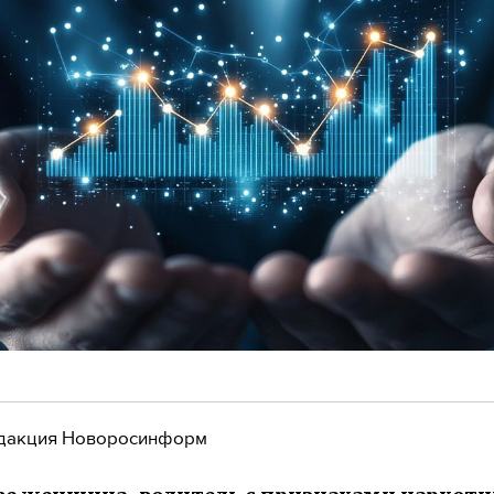
дакция Новоросинформ