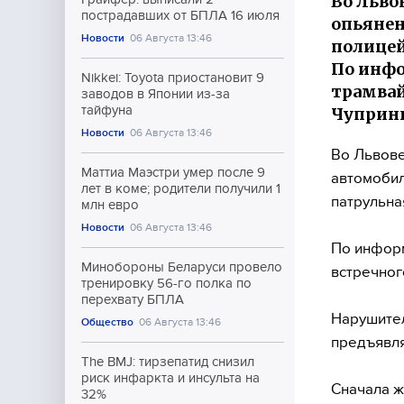
Во Льво
пострадавших от БПЛА 16 июля
опьянен
Новости
06 Августа 13:46
полицей
По инфо
Nikkei: Toyota приостановит 9
трамвай
заводов в Японии из-за
тайфуна
Чупринк
Новости
06 Августа 13:46
Во Львове
Маттиа Маэстри умер после 9
автомобил
лет в коме; родители получили 1
патрульна
млн евро
Новости
06 Августа 13:46
По информ
Минобороны Беларуси провело
встречног
тренировку 56-го полка по
перехвату БПЛА
Нарушител
Общество
06 Августа 13:46
предъявля
The BMJ: тирзепатид снизил
риск инфаркта и инсульта на
Сначала ж
32%