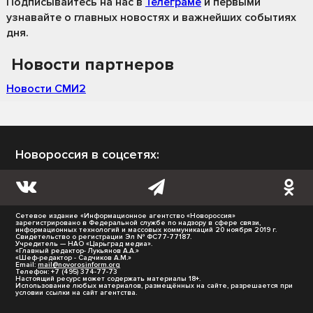
Подписывайтесь на нас
в
Телеграме
и первыми
узнавайте о главных новостях и важнейших событиях
дня.
Новости партнеров
Новости СМИ2
Новороссия в соцсетях:
Сетевое издание «Информационное агентство «Новороссия»
зарегистрировано в Федеральной службе по надзору в сфере связи,
информационных технологий и массовых коммуникаций 20 ноября 2019 г.
Свидетельство о регистрации Эл № ФС77-77187.
Учредитель — НАО «Царьград медиа».
«Главный редактор- Лукьянов А.А.»
«Шеф-редактор - Садчиков А.М.»
Email:
mail@novorosinform.org
Телефон: +7 (495) 374-77-73
Настоящий ресурс может содержать материалы 18+.
Использование любых материалов, размещённых на сайте, разрешается при
условии ссылки на сайт агентства.