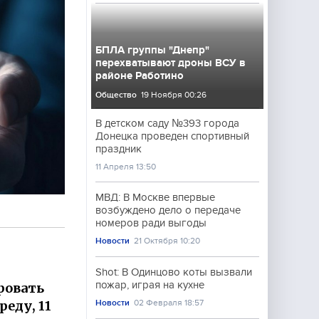
БПЛА группы "Днепр"
перехватывают дроны ВСУ в
районе Работино
Общество
19 Ноября 00:26
В детском саду №393 города
Донецка проведен спортивный
праздник
11 Апреля 13:50
МВД: В Москве впервые
возбуждено дело о передаче
номеров ради выгоды
Новости
21 Октября 10:20
Shot: В Одинцово коты вызвали
пожар, играя на кухне
ровать
еду, 11
Новости
02 Февраля 18:57