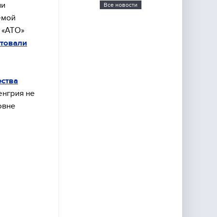
ии
Все новости
емой
 «АТО»
стовали
ества
енгрия не
овне