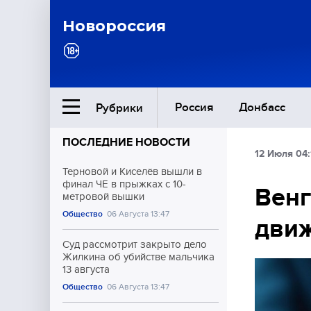
Новороссия
Россия
Донбасс
Рубрики
ПОСЛЕДНИЕ НОВОСТИ
12 Июля 04:
Ближний Восток
Терновой и Киселёв вышли в
финал ЧЕ в прыжках с 10-
Венг
метровой вышки
Общество
Общество
06 Августа 13:47
дви
Культура
Суд рассмотрит закрыто дело
Жилкина об убийстве мальчика
13 августа
Общество
06 Августа 13:47