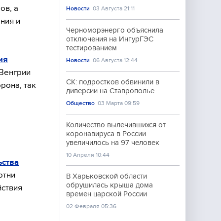
ов, а
Новости
03 Августа 21:11
ния и
Черноморэнерго объяснила
отключения на ИнгурГЭС
тестированием
ия
Новости
06 Августа 12:44
 Венгрии
СК: подростков обвинили в
рона, так
диверсии на Ставрополье
Общество
03 Марта 09:59
Количество вылечившихся от
коронавируса в России
увеличилось на 97 человек
10 Апреля 10:44
ьства
отни
В Харьковской области
обрушилась крыша дома
йствия
времен царской России
02 Февраля 05:36