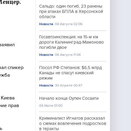
Менцер.
Сальдо: один погиб, 23 ранены
при атаках БПЛА в Херсонской
области
Новости
04 Августа 02:06
Госавтоинспекция: на 15-м км
дороги Калининград-Мамоново
 заявил
погибли двое
Новости
04 Августа 11:04
зал спикер
Посол РФ Степанов: $6,5 млрд
Канады не спасут киевский
ужба
режим
Новости
30 Апреля 00:47
 Киева
Начало конца Оупен Сосаити
ние прав
04 Июля 01:00
Криминалист Игнатов рассказал
о схемах вовлечения подростков
ь
в теракты