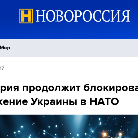
Мир
17
Политика
С
рия продолжит блокиров
Экономика
П
жение Украины в НАТО
Спорт