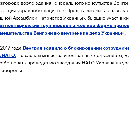
Ужгороде возле здания Генерального консульства Венгр
ь акция украинских нацистов. Представители так называ
ьной Ассамблеи Патриотов Украины», бывшие участники
ки неонацистских группировок в жесткой форме проте
мешательства Венгрии во внутренние дела Украины».
 2017 года
Венгрия заявила о блокировании сотруднич
с НАТО.
По словам министра иностранных дел Сийярто, В
собствовать проведению заседания НАТО-Украина на ур
 обороны.