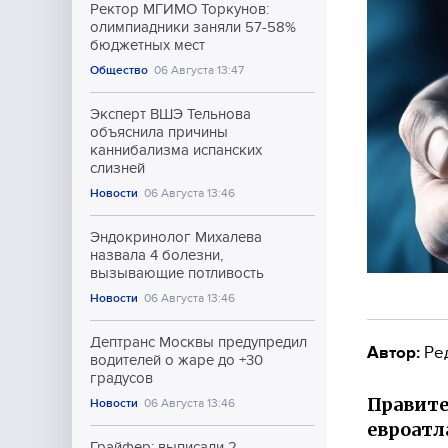
Ректор МГИМО Торкунов:
олимпиадники заняли 57-58%
бюджетных мест
Общество
06 Августа 13:47
Эксперт ВШЭ Тельнова
объяснила причины
каннибализма испанских
слизней
Новости
06 Августа 13:46
Эндокринолог Михалева
назвала 4 болезни,
вызывающие потливость
Новости
06 Августа 13:46
Дептранс Москвы предупредил
Автор:
Ре
водителей о жаре до +30
градусов
Правите
Новости
06 Августа 13:46
евроатл
Грайфер: выписали 2