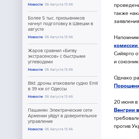
проведени
Новости
06 Августа 13:46
также нак
Более 5 тыс. призывников
заявления
начнут подготовку в Швеции в
августе
Напомним,
Новости
06 Августа 13:46
комиссии
Жаров сравнил «Битву
Сийярто о
экстрасенсов» с быстрыми
и союзник
углеводами
Новости
06 Августа 13:46
Однако р
Bild: дроны атаковали судно Emil
Порошенк
в 39 км от Одессы
Новости
06 Августа 13:46
20 июня в
Венгрии в
Пашинян: Электрические сети
Армении уйдут в доверительное
требовали
управление
против Ук
Новости
06 Августа 13:46