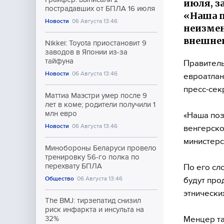
июля, з
пострадавших от БПЛА 16 июля
«Наша п
Новости
06 Августа 13:46
неизмен
внешнеп
Nikkei: Toyota приостановит 9
заводов в Японии из-за
тайфуна
Правитель
Новости
06 Августа 13:46
евроатлан
пресс-сек
Маттиа Маэстри умер после 9
лет в коме; родители получили 1
млн евро
«Наша поз
Новости
06 Августа 13:46
венгерско
министерс
Минобороны Беларуси провело
тренировку 56-го полка по
перехвату БПЛА
По его сл
Общество
06 Августа 13:46
будут про
этнически
The BMJ: тирзепатид снизил
риск инфаркта и инсульта на
Менцер та
32%