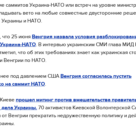
е саммитов Украина-НАТО или встреч на уровне министр
ладывать вето на любые совместные двусторонние реше
 Украины и НАТО.
 что 25 июня
Венгрия назвала условия разблокирован
 Украина-НАТО
. В интервью украинским СМИ глава МИД
тметил, что об этих требованиях знает как украинская сто
и Венгрии по НАТО.
анее под давлением США
Венгрия согласилась пустить
о на саммит НАТО
.
 Киеве
прошел митинг против вмешательства правител
 дела Украины.
70 активистов Киевской Волонтерской С
 от Венгрии прекратить недружественную политику и де
раины.