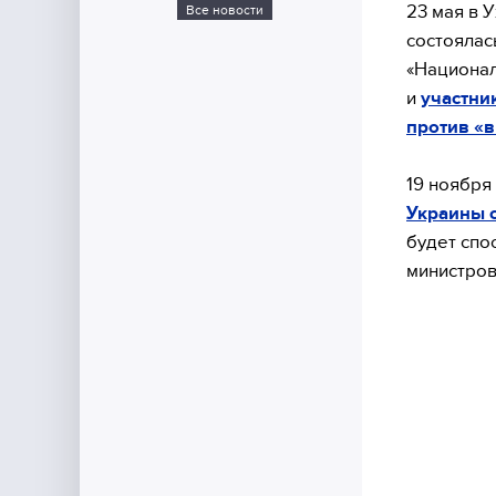
23 мая в 
Все новости
состоялас
«Национал
и
участни
против «в
19 ноября
Украины 
будет спо
министров