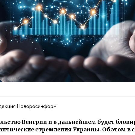
дакция Новоросинформ
льство Венгрии и в дальнейшем будет блоки
антические стремления Украины. Об этом в ср