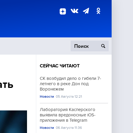
СЕЙЧАС ЧИТАЮТ
пецоперация
СК возбудил дело о гибели 7-
ать
летнего в реке Дон под
роисшествия
Воронежем
Новости
05 Августа 12:21
Лаборатория Касперского
выявила вредоносные iOS-
приложения в Telegram
Новости
06 Августа 11:36