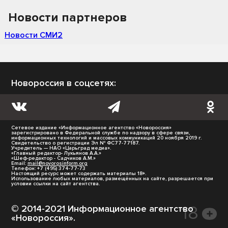
Новости партнеров
Новости СМИ2
Новороссия в соцсетях:
Сетевое издание «Информационное агентство «Новороссия»
зарегистрировано в Федеральной службе по надзору в сфере связи,
информационных технологий и массовых коммуникаций 20 ноября 2019 г.
Свидетельство о регистрации Эл № ФС77-77187.
Учредитель — НАО «Царьград медиа».
«Главный редактор- Лукьянов А.А.»
«Шеф-редактор - Садчиков А.М.»
Email:
mail@novorosinform.org
Телефон: +7 (495) 374-77-73
Настоящий ресурс может содержать материалы 18+.
Использование любых материалов, размещённых на сайте, разрешается при
условии ссылки на сайт агентства.
© 2014-2021 Информационное агентство
«Новороссия».