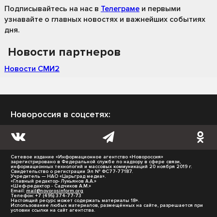
Подписывайтесь на нас
в
Телеграме
и первыми
узнавайте о главных новостях и важнейших событиях
дня.
Новости партнеров
Новости СМИ2
Новороссия в соцсетях:
Сетевое издание «Информационное агентство «Новороссия»
зарегистрировано в Федеральной службе по надзору в сфере связи,
информационных технологий и массовых коммуникаций 20 ноября 2019 г.
Свидетельство о регистрации Эл № ФС77-77187.
Учредитель — НАО «Царьград медиа».
«Главный редактор- Лукьянов А.А.»
«Шеф-редактор - Садчиков А.М.»
Email:
mail@novorosinform.org
Телефон: +7 (495) 374-77-73
Настоящий ресурс может содержать материалы 18+.
Использование любых материалов, размещённых на сайте, разрешается при
условии ссылки на сайт агентства.