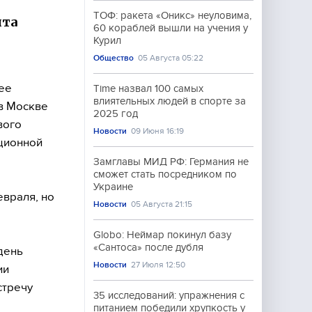
ТОФ: ракета «Оникс» неуловима,
нта
60 кораблей вышли на учения у
Курил
Общество
05 Августа 05:22
ее
Time назвал 100 самых
влиятельных людей в спорте за
в Москве
2025 год
вого
Новости
09 Июня 16:19
ционной
Замглавы МИД РФ: Германия не
сможет стать посредником по
Украине
евраля, но
Новости
05 Августа 21:15
Globo: Неймар покинул базу
«Сантоса» после дубля
день
Новости
27 Июля 12:50
ии
стречу
35 исследований: упражнения с
питанием победили хрупкость у