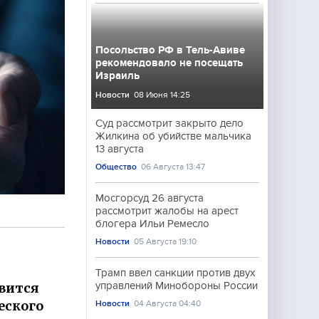
Посольство РФ в Тель-Авиве
рекомендовало не посещать
Израиль
Новости
08 Июня 14:25
Суд рассмотрит закрыто дело
Жилкина об убийстве мальчика
13 августа
Общество
06 Августа 13:47
Мосгорсуд 26 августа
рассмотрит жалобы на арест
блогера Ильи Ремесло
Новости
05 Августа 19:10
Трамп ввел санкции против двух
явится
управлений Минобороны России
еского
Новости
04 Августа 04:40