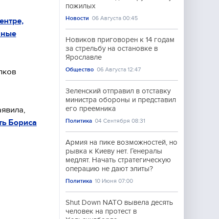
пожилых
Новости
06 Августа 00:45
ентре,
нные
Новиков приговорен к 14 годам
за стрельбу на остановке в
Ярославле
Общество
06 Августа 12:47
лков
Зеленский отправил в отставку
министра обороны и представил
его преемника
явила,
Политика
04 Сентября 08:31
ть Бориса
Армия на пике возможностей, но
рывка к Киеву нет. Генералы
медлят. Начать стратегическую
операцию не дают элиты?
Политика
10 Июня 07:00
Shut Down NATO вывела десять
человек на протест в