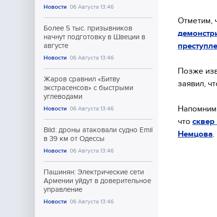
Новости
06 Августа 13:46
Отметим, 
Более 5 тыс. призывников
демонстр
начнут подготовку в Швеции в
преступл
августе
Новости
06 Августа 13:46
Позже изв
Жаров сравнил «Битву
заявил, ч
экстрасенсов» с быстрыми
углеводами
Напомним,
Новости
06 Августа 13:46
что
сквер
Bild: дроны атаковали судно Emil
Немцова
.
в 39 км от Одессы
Новости
06 Августа 13:46
Пашинян: Электрические сети
Армении уйдут в доверительное
управление
Новости
06 Августа 13:46