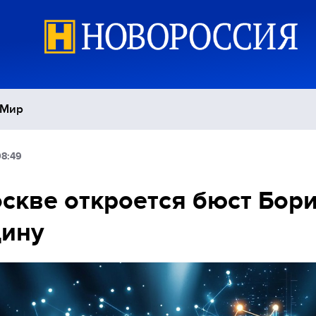
Мир
08:49
Политика
С
скве откроется бюст Бор
Экономика
П
цину
Спорт