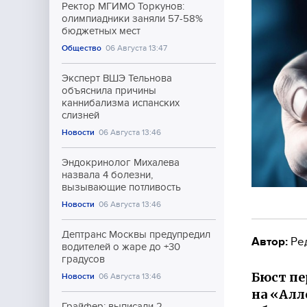
Ректор МГИМО Торкунов:
олимпиадники заняли 57-58%
бюджетных мест
Общество
06 Августа 13:47
Эксперт ВШЭ Тельнова
объяснила причины
каннибализма испанских
слизней
Новости
06 Августа 13:46
Эндокринолог Михалева
назвала 4 болезни,
вызывающие потливость
Новости
06 Августа 13:46
Дептранс Москвы предупредил
Автор:
Ре
водителей о жаре до +30
градусов
Бюст пе
Новости
06 Августа 13:46
на «Алл
Грайфер: выписали 2