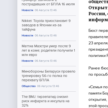
обществ
пострадавших от БПЛА 16 июля
Открыти
Новости
06 Августа 13:46
России,
информ
Nikkei: Toyota приостановит 9
заводов в Японии из-за
тайфуна
Бюст перв
Новости
06 Августа 13:46
правителе
23 апреля
Маттиа Маэстри умер после 9
президент
лет в коме; родители получили 1
млн евро
политики
Новости
06 Августа 13:46
Ранее бюс
Минобороны Беларуси провело
по просьб
тренировку 56-го полка по
перехвату БПЛА
Общество
06 Августа 13:46
«Семья по
памяти Бо
The BMJ: тирзепатид снизил
открытия, 
риск инфаркта и инсульта на
этой прос
32%