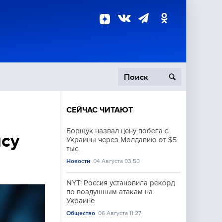
СЕЙЧАС ЧИТАЮТ
пецоперация
Борщук назвал цену побега с
ису
Украины через Молдавию от $5
роисшествия
тыс.
Новости
04 Августа 03:50
NYT: Россия установила рекорд
по воздушным атакам на
Украине
Общество
06 Августа 11:27