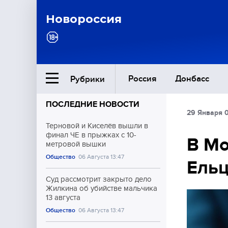
Новороссия
Россия
Донбасс
Рубрики
ПОСЛЕДНИЕ НОВОСТИ
29 Января 
Ближний Восток
Терновой и Киселёв вышли в
финал ЧЕ в прыжках с 10-
В Мо
метровой вышки
Общество
Общество
06 Августа 13:47
Ель
Культура
Суд рассмотрит закрыто дело
Жилкина об убийстве мальчика
13 августа
Общество
06 Августа 13:47