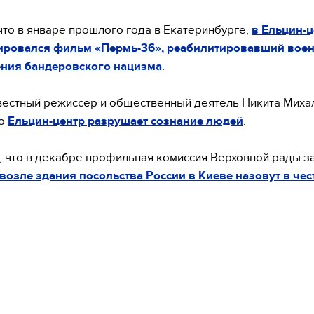
что в январе прошлого года в Екатеринбурге,
в Ельцин-ц
ировался фильм «Пермь-36», реабилитировавший вое
ения бандеровского нацизма
.
естный режиссер и общественный деятель Никита Миха
то
Ельцин-центр разрушает сознание людей
.
 что в декабре профильная комиссия Верховной рады за
 возле здания посольства России в Киеве назовут в чес