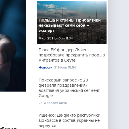
Польша и страны Прибалтики
наказывают сами себя –
эксперт
Мир
25 Ноября 11:34
Глава ЕК фон дер Ляйен
потребовала прекратить прорыв
мигрантов в Сеуте
Новости
31 Июля 15:54
Поисковый запрос «с 23
февраля поздравления»
возглавил украинский сегмент
Google
23 Февраля 08:10
Ищенко: Де-факто республики
Донбасса в состав Украины не
вернутся