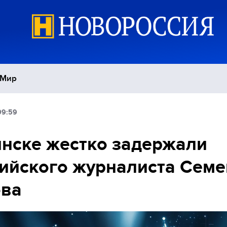
Мир
09:59
Политика
С
нске жестко задержали
Экономика
П
ийского журналиста Семе
Спорт
ова