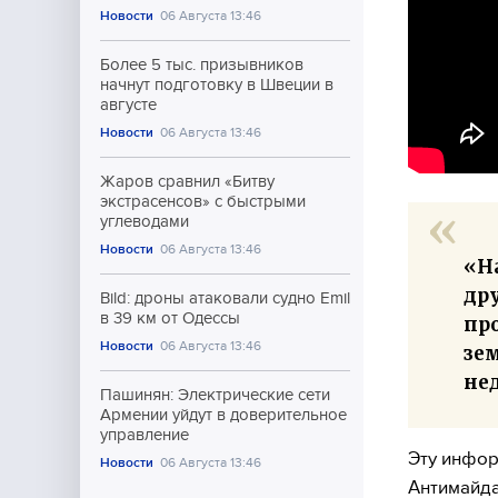
Новости
06 Августа 13:46
Более 5 тыс. призывников
начнут подготовку в Швеции в
августе
Новости
06 Августа 13:46
Жаров сравнил «Битву
экстрасенсов» с быстрыми
углеводами
Новости
06 Августа 13:46
«Н
дру
Bild: дроны атаковали судно Emil
в 39 км от Одессы
про
Новости
06 Августа 13:46
зем
нед
Пашинян: Электрические сети
Армении уйдут в доверительное
управление
Эту инфор
Новости
06 Августа 13:46
Антимайда