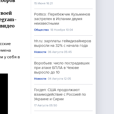
ыборов
15 Июня 16:21
своей
Politico: Перебежчик Кузьминов
legram-
застрелен в Испании двумя
неизвестными
 видео
Общество
18 Ноября 10:04
hh.ru: зарплаты геймдизайнеров
сские
выросли на 32% с начала года
емена
Новости
06 Августа 05:45
м у себя в
Воробьев: число пострадавших
при атаке БПЛА в Чехове
выросло до 10
Новости
04 Августа 12:05
Госдеп: США продолжают
взаимодействие с Россией по
Украине и Сирии
17 Августа 05:50