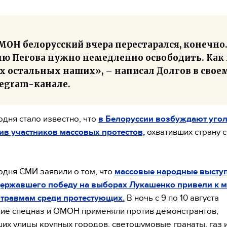
МОН белорусский вчера перестарался, конечно
ню Пегова нужно немедленно освободить. Как 
х остальных наших», – написал Долгов в свое
legram-канале.
одня стало известно, что
в Белоруссии возбуждают уго
ив участников массовых протестов,
охвативших страну 
одня СМИ заявили о том, что
массовые народные высту
державшего победу на выборах Лукашенко привели к 
 травмам среди протестующих.
В ночь с 9 по 10 августа
ие спецназ и ОМОН применяли против демонстрантов,
их улицы крупных городов, светошумовые гранаты, газ 