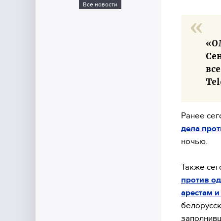
Все новости
«О
Се
все
Te
Ранее сег
дела прот
ночью.
Также сег
против о
арестам и
белорусск
заполнивш