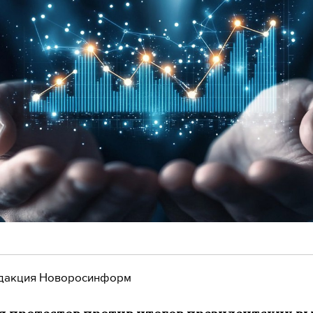
дакция Новоросинформ