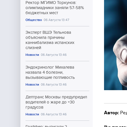
Ректор МГИМО Торкунов:
олимпиадники заняли 57-58%
бюджетных мест
Общество
06 Августа 13:47
Эксперт ВШЭ Тельнова
объяснила причины
каннибализма испанских
слизней
Новости
06 Августа 13:46
Эндокринолог Михалева
назвала 4 болезни,
вызывающие потливость
Новости
06 Августа 13:46
Дептранс Москвы предупредил
водителей о жаре до +30
градусов
Автор:
Ре
Новости
06 Августа 13:46
Грайфер: выписали 2