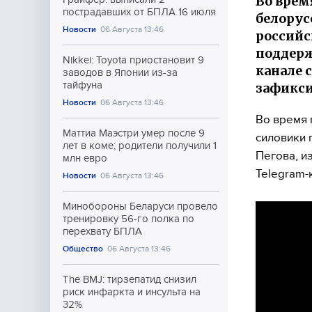
Во врем
пострадавших от БПЛА 16 июля
белорус
Новости
06 Августа 13:46
российс
поддерж
Nikkei: Toyota приостановит 9
канале 
заводов в Японии из-за
тайфуна
зафикси
Новости
06 Августа 13:46
Во время 
Маттиа Маэстри умер после 9
силовики 
лет в коме; родители получили 1
Пегова, и
млн евро
Telegram-
Новости
06 Августа 13:46
Минобороны Беларуси провело
тренировку 56-го полка по
перехвату БПЛА
Общество
06 Августа 13:46
The BMJ: тирзепатид снизил
риск инфаркта и инсульта на
32%