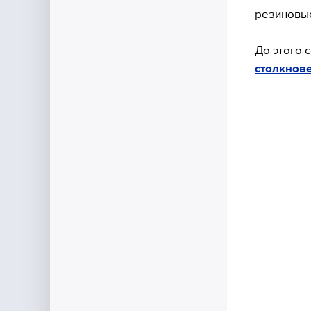
резиновые
До этого 
столкнов