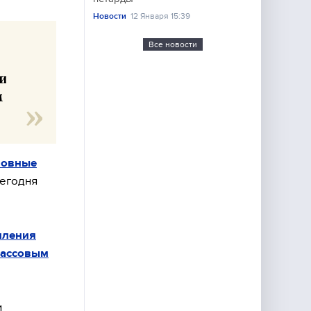
Новости
12 Января 15:39
Все новости
.
и
м
ловные
сегодня
пления
массовым
и