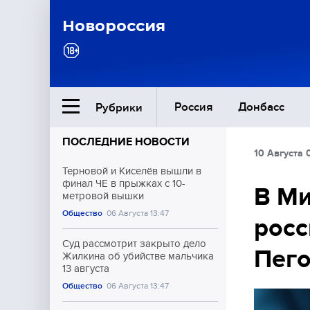
Новороссия
Россия
Донбасс
Рубрики
ПОСЛЕДНИЕ НОВОСТИ
10 Августа 
Ближний Восток
Терновой и Киселёв вышли в
финал ЧЕ в прыжках с 10-
В Ми
метровой вышки
Общество
Общество
06 Августа 13:47
росс
Культура
Суд рассмотрит закрыто дело
Пег
Жилкина об убийстве мальчика
13 августа
Общество
06 Августа 13:47