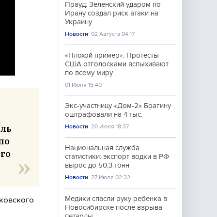
Прауд: Зеленский ударом по
Ирану создал риск атаки на
Украину
Новости
02 Августа 04:17
«Плохой пример»: Протесты
США отголосками вспыхивают
по всему миру
01 Июня 15:40
Экс-участницу «Дом-2» Брагину
оштрафовали на 4 тыс.
Новости
20 Июля 18:37
ель
 по
Национальная служба
его
статистики: экспорт водки в РФ
вырос до 50,3 тонн
Новости
27 Июля 02:32
Медики спасли руку ребенка в
ьковского
Новосибирске после взрыва
петарды