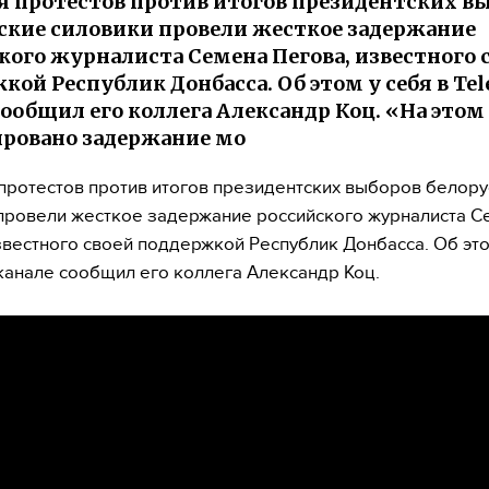
я протестов против итогов президентских в
ские силовики провели жесткое задержание
кого журналиста Семена Пегова, известного 
кой Республик Донбасса. Об этом у себя в Te
сообщил его коллега Александр Коц. «На этом
ровано задержание мо
протестов против итогов президентских выборов белору
провели жесткое задержание российского журналиста С
звестного своей поддержкой Республик Донбасса. Об это
канале сообщил его коллега Александр Коц.