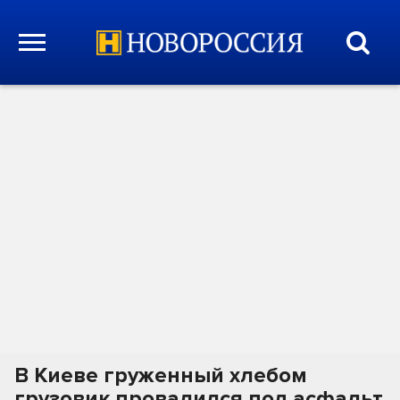
В Киеве груженный хлебом
грузовик провалился под асфальт