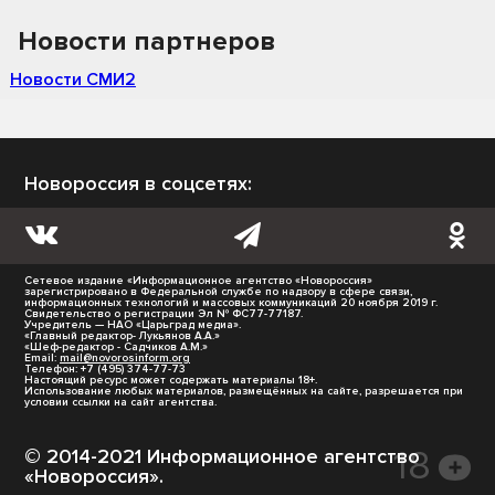
Новости партнеров
Новости СМИ2
Новороссия в соцсетях:
Сетевое издание «Информационное агентство «Новороссия»
зарегистрировано в Федеральной службе по надзору в сфере связи,
информационных технологий и массовых коммуникаций 20 ноября 2019 г.
Свидетельство о регистрации Эл № ФС77-77187.
Учредитель — НАО «Царьград медиа».
«Главный редактор- Лукьянов А.А.»
«Шеф-редактор - Садчиков А.М.»
Email:
mail@novorosinform.org
Телефон: +7 (495) 374-77-73
Настоящий ресурс может содержать материалы 18+.
Использование любых материалов, размещённых на сайте, разрешается при
условии ссылки на сайт агентства.
© 2014-2021 Информационное агентство
«Новороссия».