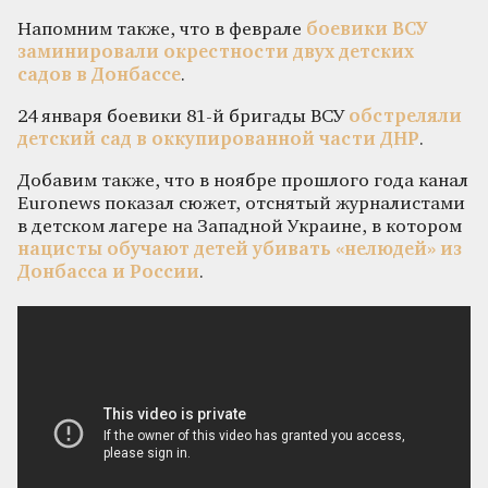
Напомним также, что в феврале
боевики ВСУ
заминировали окрестности двух детских
садов в Донбассе
.
24 января боевики 81-й бригады ВСУ
обстреляли
детский сад в оккупированной части ДНР
.
Добавим также, что в ноябре прошлого года канал
Еuronews показал сюжет, отснятый журналистами
в детском лагере на Западной Украине, в котором
нацисты обучают детей убивать «нелюдей» из
Донбасса и России
.