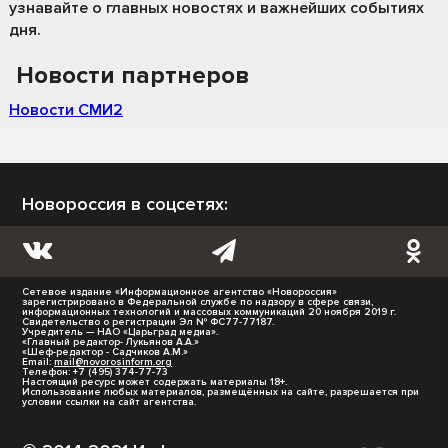
узнавайте о главных новостях и важнейших событиях
дня.
Новости партнеров
Новости СМИ2
Новороссия в соцсетях:
Сетевое издание «Информационное агентство «Новороссия»
зарегистрировано в Федеральной службе по надзору в сфере связи,
информационных технологий и массовых коммуникаций 20 ноября 2019 г.
Свидетельство о регистрации Эл № ФС77-77187.
Учредитель — НАО «Царьград медиа».
«Главный редактор- Лукьянов А.А.»
«Шеф-редактор - Садчиков А.М.»
Email:
mail@novorosinform.org
Телефон: +7 (495) 374-77-73
Настоящий ресурс может содержать материалы 18+.
Использование любых материалов, размещённых на сайте, разрешается при
условии ссылки на сайт агентства.