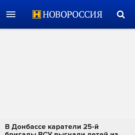
В Донбассе каратели 25-й
бригады ВСУ выгнали детей из