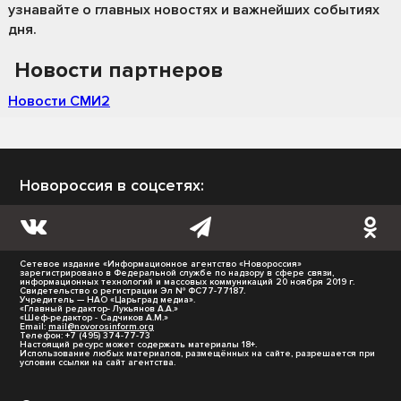
узнавайте о главных новостях и важнейших событиях
дня.
Новости партнеров
Новости СМИ2
Новороссия в соцсетях:
Сетевое издание «Информационное агентство «Новороссия»
зарегистрировано в Федеральной службе по надзору в сфере связи,
информационных технологий и массовых коммуникаций 20 ноября 2019 г.
Свидетельство о регистрации Эл № ФС77-77187.
Учредитель — НАО «Царьград медиа».
«Главный редактор- Лукьянов А.А.»
«Шеф-редактор - Садчиков А.М.»
Email:
mail@novorosinform.org
Телефон: +7 (495) 374-77-73
Настоящий ресурс может содержать материалы 18+.
Использование любых материалов, размещённых на сайте, разрешается при
условии ссылки на сайт агентства.