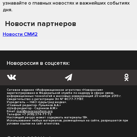
узнавайте о главных новостях и важнейших событиях
дня.
Новости партнеров
Новости СМИ2
Новороссия в соцсетях:
Сетевое издание «Информационное агентство «Новороссия»
зарегистрировано в Федеральной службе по надзору в сфере связи,
информационных технологий и массовых коммуникаций 20 ноября 2019 г.
Свидетельство о регистрации Эл № ФС77-77187.
Учредитель — НАО «Царьград медиа».
«Главный редактор- Лукьянов А.А.»
«Шеф-редактор - Садчиков А.М.»
Email:
mail@novorosinform.org
Телефон: +7 (495) 374-77-73
Настоящий ресурс может содержать материалы 18+.
Использование любых материалов, размещённых на сайте, разрешается при
условии ссылки на сайт агентства.