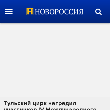
Тульский цирк наградил
участников IV Международного