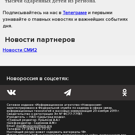
тысячи одаренных детей из региона.
Подписывайтесь на нас
в
Телеграме
и первыми
узнавайте о главных новостях и важнейших событиях
дня.
Новости партнеров
Новости СМИ2
Новороссия в соцсетях:
Сетевое издание «Информационное агентство «Новороссия»
зарегистрировано в Федеральной службе по надзору в сфере связи,
информационных технологий и массовых коммуникаций 20 ноября 2019 г.
Свидетельство о регистрации Эл № ФС77-77187.
Учредитель — НАО «Царьград медиа».
«Главный редактор- Лукьянов А.А.»
«Шеф-редактор - Садчиков А.М.»
Email:
mail@novorosinform.org
Телефон: +7 (495) 374-77-73
Настоящий ресурс может содержать материалы 18+.
Использование любых материалов, размещённых на сайте, разрешается при