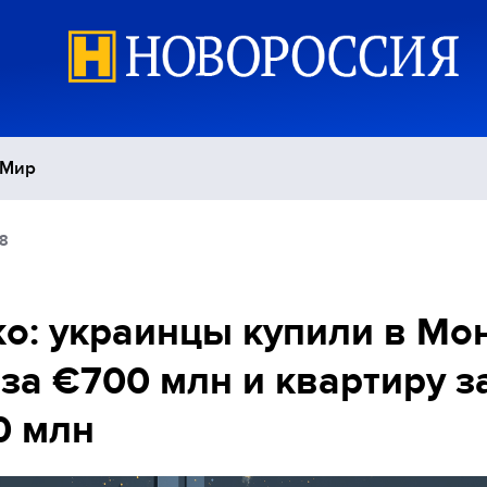
Мир
8
Политика
С
Экономика
П
о: украинцы купили в Мо
 за €700 млн и квартиру з
Спорт
0 млн