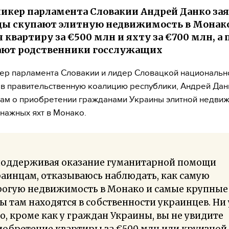
икер парламента Словакии Андрей Данко зая
ы скупают элитную недвижимость в Монако
 квартиру за €500 млн и яхту за €700 млн, а
ают родственники госслужащих
ер парламента Словакии и лидер Словацкой национально
в правительственную коалицию республики, Андрей Дан
ам о приобретении гражданами Украины элитной недвиж
нажных яхт в Монако.
 поддерживая оказание гуманитарной помощи
аинцам, отказываюсь наблюдать, как самую
рогую недвижимость в Монако и самые крупные
ы там находятся в собственности украинцев. Ни 
о, кроме как у граждан Украины, вы не увидите
обретение квартиры за €500 млн или круизной