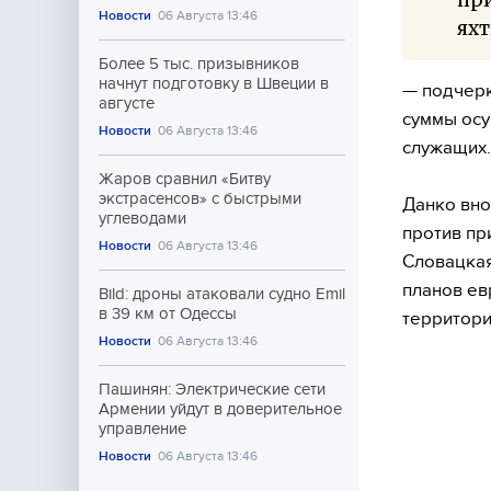
Новости
06 Августа 13:46
яхт
Более 5 тыс. призывников
начнут подготовку в Швеции в
— подчерк
августе
суммы осу
Новости
06 Августа 13:46
служащих.
Жаров сравнил «Битву
экстрасенсов» с быстрыми
Данко вно
углеводами
против пр
Новости
06 Августа 13:46
Словацкая
планов ев
Bild: дроны атаковали судно Emil
в 39 км от Одессы
территори
Новости
06 Августа 13:46
Пашинян: Электрические сети
Армении уйдут в доверительное
управление
Новости
06 Августа 13:46