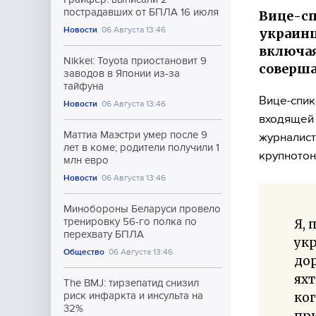
пострадавших от БПЛА 16 июля
Вице-сп
Новости
06 Августа 13:46
украинц
включая
Nikkei: Toyota приостановит 9
соверш
заводов в Японии из-за
тайфуна
Вице-спик
Новости
06 Августа 13:46
входящей 
Маттиа Маэстри умер после 9
журналист
лет в коме; родители получили 1
крупнотон
млн евро
Новости
06 Августа 13:46
Минобороны Беларуси провело
тренировку 56-го полка по
Я,
перехвату БПЛА
укр
Общество
06 Августа 13:46
до
яхт
The BMJ: тирзепатид снизил
ког
риск инфаркта и инсульта на
32%
при