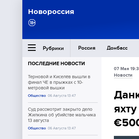
Новороссия
Россия
Донбасс
Рубрики
ПОСЛЕДНИЕ НОВОСТИ
07 Мая 19:3
Ближний Восток
Новости
Терновой и Киселёв вышли в
финал ЧЕ в прыжках с 10-
метровой вышки
Общество
Данк
Общество
06 Августа 13:47
яхту
Культура
Суд рассмотрит закрыто дело
Жилкина об убийстве мальчика
€50
13 августа
Общество
06 Августа 13:47