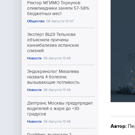
Ректор МГИМО Торкунов:
олимпиадники заняли 57-58%
бюджетных мест
Общество
06 Августа 13:47
Эксперт ВШЭ Тельнова
объяснила причины
каннибализма испанских
слизней
Новости
06 Августа 13:46
Эндокринолог Михалева
назвала 4 болезни,
вызывающие потливость
Новости
06 Августа 13:46
Дептранс Москвы предупредил
водителей о жаре до +30
градусов
Новости
06 Августа 13:46
Автор:
Пе
Грайфер: выписали 2