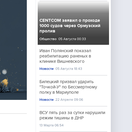
CENTCOM заявил о проходе
1000 судов через Ормузский
пролив
Общество
05 Августа 00:33
Иван Полянский показал
реабилитацию раненых в
клинике Вишневского
Новости
05 Августа 18:43
Билецкий призвал ударить
"Точкой-У" по Бессмертному
полку в Мариуполе
Новости
22 Апреля 09:06
ВСУ пять раз за сутки нарушили
режим тишины в ДНР
13 Марта 06:54