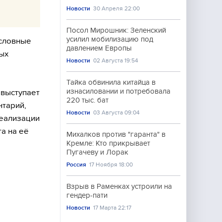
Новости
30 Апреля 22:00
Посол Мирошник: Зеленский
усилил мобилизацию под
ословные
давлением Европы
ых
Новости
02 Августа 19:54
Тайка обвинила китайца в
изнасиловании и потребовала
 выступает
220 тыс. бат
нтарий,
Новости
03 Августа 09:04
реализации
а на её
Михалков против "гаранта" в
Кремле: Кто прикрывает
Пугачеву и Лорак
Россия
17 Ноября 18:00
Взрыв в Раменках устроили на
гендер-пати
Новости
17 Марта 22:17