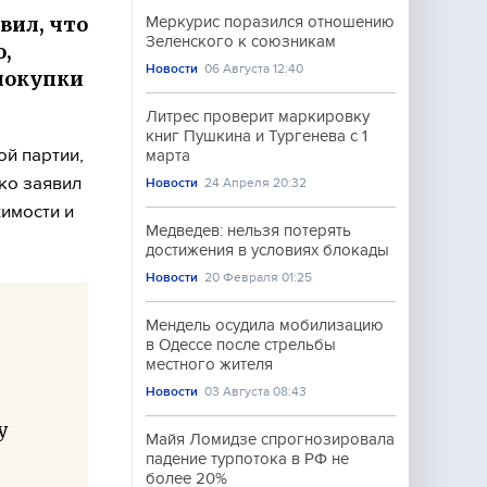
вил, что
Меркурис поразился отношению
Зеленского к союзникам
,
Новости
06 Августа 12:40
 покупки
Литрес проверит маркировку
книг Пушкина и Тургенева с 1
й партии,
марта
ко заявил
Новости
24 Апреля 20:32
имости и
Медведев: нельзя потерять
достижения в условиях блокады
Новости
20 Февраля 01:25
Мендель осудила мобилизацию
в Одессе после стрельбы
местного жителя
Новости
03 Августа 08:43
у
Майя Ломидзе спрогнозировала
падение турпотока в РФ не
более 20%