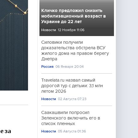
Кличко предложил снизить
мобилизационный возраст в
Украине до 22 лет
Новости
12 Ноября 11:06
Силовики получили
доказательства обстрела ВСУ
жилого дома на правом берегу
Днепра
Россия
06 Января 20:04
Travelata.ru назвал самый
дорогой тур с детьми: 3,1 млн
летом 2026
Новости
02 Августа 07:23
Саакашвили попросил
Зеленского включить его в
список пленных
е за
Новости
05 Августа 01:36