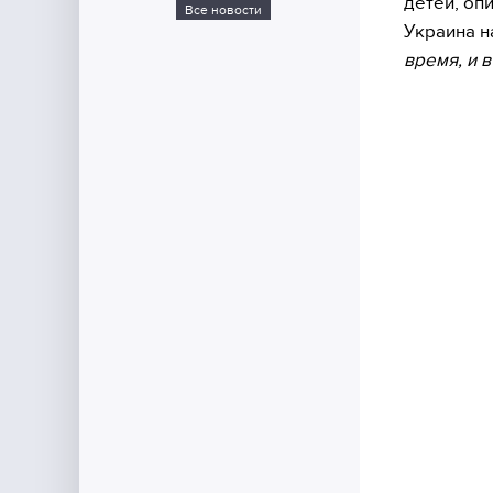
детей, оп
Все новости
Украина н
время, и 