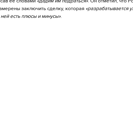
исав ее словами
«дадим им подраться»
. Он отметил, что Р
амерены заключить сделку, которая
«разрабатывается у
в ней есть плюсы и минусы»
.