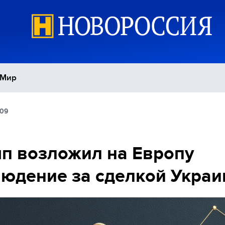
Мир
:09
Политика
С
Экономика
П
п возложил на Европу
юдение за сделкой Укра
Спорт