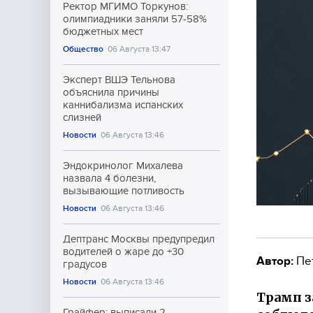
Ректор МГИМО Торкунов:
олимпиадники заняли 57-58%
бюджетных мест
Общество
06 Августа 13:47
Эксперт ВШЭ Тельнова
объяснила причины
каннибализма испанских
слизней
Новости
06 Августа 13:46
Эндокринолог Михалева
назвала 4 болезни,
вызывающие потливость
Новости
06 Августа 13:46
Дептранс Москвы предупредил
водителей о жаре до +30
Автор:
Пе
градусов
Новости
06 Августа 13:46
Трамп з
Грайфер: выписали 2