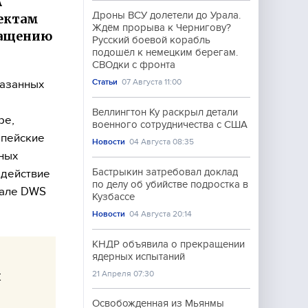
А
Дроны ВСУ долетели до Урала.
ъектам
Ждём прорыва к Чернигову?
ращению
Русский боевой корабль
подошёл к немецким берегам.
СВОдки с фронта
Статьи
07 Августа 11:00
казанных
Веллингтон Ку раскрыл детали
ре,
военного сотрудничества с США
опейские
Новости
04 Августа 08:35
ных
Бастрыкин затребовал доклад
одействие
по делу об убийстве подростка в
нале DWS
Кузбассе
Новости
04 Августа 20:14
КНДР объявила о прекращении
ядерных испытаний
ы
21 Апреля 07:30
Освобожденная из Мьянмы