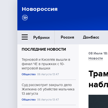
Новороссия
Россия
Донбасс
Рубрики
ПОСЛЕДНИЕ НОВОСТИ
08 Июля 18
Ближний Восток
Новости
Терновой и Киселёв вышли в
финал ЧЕ в прыжках с 10-
метровой вышки
Общество
Трам
Общество
06 Августа 13:47
набл
Культура
Суд рассмотрит закрыто дело
Жилкина об убийстве мальчика
13 августа
Общество
06 Августа 13:47