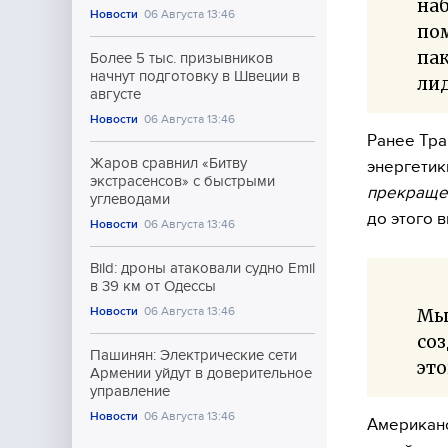
наб
Новости
06 Августа 13:46
пом
па
Более 5 тыс. призывников
начнут подготовку в Швеции в
лид
августе
Новости
06 Августа 13:46
Ранее Тра
Жаров сравнил «Битву
энергетик
экстрасенсов» с быстрыми
прекраще
углеводами
до этого 
Новости
06 Августа 13:46
Bild: дроны атаковали судно Emil
в 39 км от Одессы
Новости
06 Августа 13:46
Мы 
соз
Пашинян: Электрические сети
это
Армении уйдут в доверительное
управление
Новости
06 Августа 13:46
Американс