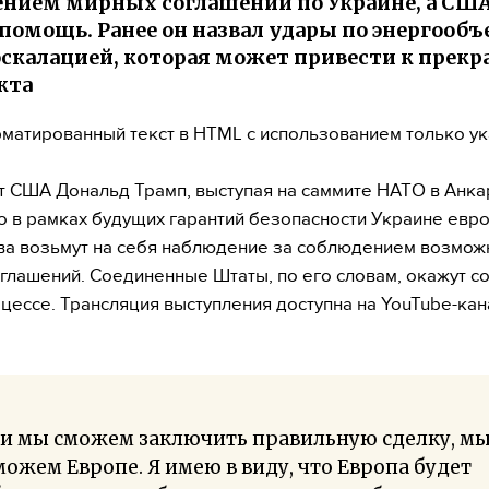
нием мирных соглашений по Украине, а СШ
помощь. Ранее он назвал удары по энергооб
эскалацией, которая может привести к прек
кта
матированный текст в HTML с использованием только у
 США Дональд Трамп, выступая на саммите НАТО в Анка
то в рамках будущих гарантий безопасности Украине евр
ва возьмут на себя наблюдение за соблюдением возмож
глашений. Соединенные Штаты, по его словам, окажут с
оцессе. Трансляция выступления доступна на YouTube-ка
ли мы сможем заключить правильную сделку, м
ожем Европе. Я имею в виду, что Европа будет