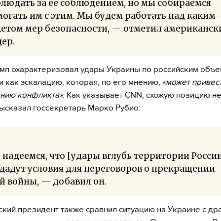
людать за ее соблюдением, но мы собираемся
огать им с этим. Мы будем работать над каким
кетом мер безопасности, — отметил американск
ер.
мп охарактеризовал удары Украины по российским объе
и как эскалацию, которая, по его мнению,
«может привест
нию конфликта»
. Как указывает CNN, схожую позицию н
высказал госсекретарь Марко Рубио:
надеемся, что [удары вглубь территории Росси
дадут условия для переговоров о прекращении
й войны, — добавил он.
кий президент также сравнил ситуацию на Украине с др