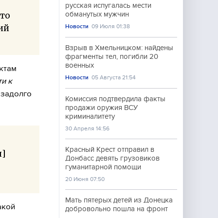
русская испугалась мести
-то
обманутых мужчин
ий
Новости
09 Июля 01:38
Взрыв в Хмельницком: найдены
фрагменты тел, погибли 20
военных
ктам
Новости
05 Августа 21:54
и к
езадолго
Комиссия подтвердила факты
продажи оружия ВСУ
криминалитету
30 Апреля 14:56
Красный Крест отправил в
и]
Донбасс девять грузовиков
гуманитарной помощи
20 Июня 07:50
Мать пятерых детей из Донецка
акой
добровольно пошла на фронт