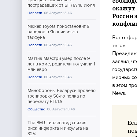
соблюде
пострадавших от БПЛА 16 июля
окажут 
Новости
06 Августа 13:46
России 
конфли
Nikkei: Toyota приостановит 9
заводов в Японии из-за
Вот отфор
тайфуна
тегов:
Новости
06 Августа 13:46
Президент
Маттиа Маэстри умер после 9
заявил, ч
лет в коме; родители получили 1
государст
млн евро
мирных со
Новости
06 Августа 13:46
в этом пр
Минобороны Беларуси провело
News.
тренировку 56-го полка по
перехвату БПЛА
Общество
06 Августа 13:46
Ес
The BMJ: тирзепатид снизил
риск инфаркта и инсульта на
пом
32%