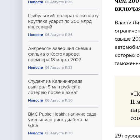
чем 200 
Новости
06 Августа 11:36
включая
Цыбульский: возврат к экспорту
кругляка ударит по 200 млрд
Власти Ли
инвестиций
ограничен
Новости
06 Августа 11:36
свыше 200
автомобил
Андреасян завершил съёмки
фильма о Костомарове:
которых о
премьера 18 марта 2027
таможенны
Новости
06 Августа 11:33
Студент из Калининграда
выиграл 5 млн рублей в
лотерею после шахмат
«По
Новости
06 Августа 11:30
11 
на
BMC Public Health: наличие сада
со
уменьшило риск диабета на
6,8%
Новости
06 Августа 11:30
29 грузов