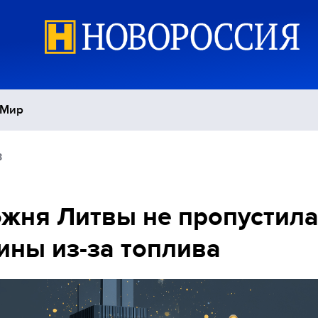
Мир
3
Политика
С
Экономика
П
жня Литвы не пропустила
ны из-за топлива
Спорт