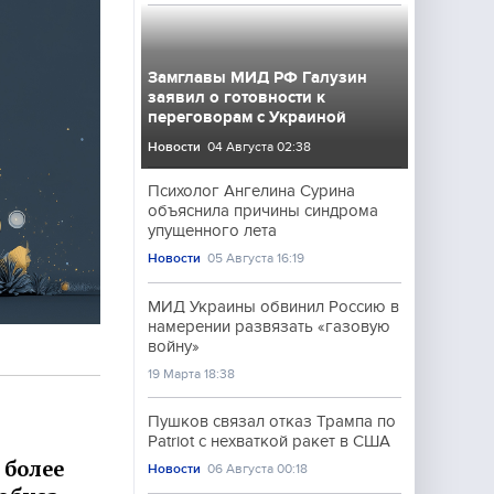
Замглавы МИД РФ Галузин
заявил о готовности к
переговорам с Украиной
Новости
04 Августа 02:38
Психолог Ангелина Сурина
объяснила причины синдрома
упущенного лета
Новости
05 Августа 16:19
МИД Украины обвинил Россию в
намерении развязать «газовую
войну»
19 Марта 18:38
Пушков связал отказ Трампа по
Patriot с нехваткой ракет в США
 более
Новости
06 Августа 00:18