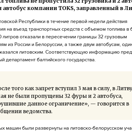
л топлива не пропустила 32 грузовика и 2 авт
 автобус компании TOKS, заправленный в Л
товской Республики в течение первой недели действия
ия на въезд транспортных средств с объемом топлива в 
 литров отказали в пересечении границы 32 грузовым
ям из России и Белоруссии, а также двум автобусам, оди
казался литовским. Соответствующую информацию пред
й департамент балтийского государства.
сле того как запрет вступил 3 мая в силу, в Литв
мая не были пропущены 32 фуры и 2 автобуса,
рушившие данное ограничение», — говорится в
общении ведомства.
ых машин были развернуты на литовско-белорусском уча