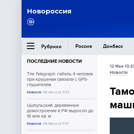
Новороссия
Россия
Донбасс
Рубрики
ПОСЛЕДНИЕ НОВОСТИ
12 Мая 13:2
Ближний Восток
Новости
The Telegraph: гибель 4 человек
при крушении связали с GPS-
глушителем
Общество
Тамо
Новости
06 Августа 11:43
маши
Культура
Цыбульский: деревянное
домостроение в РФ выросло до
18 млн кв. м
Новости
06 Августа 11:41