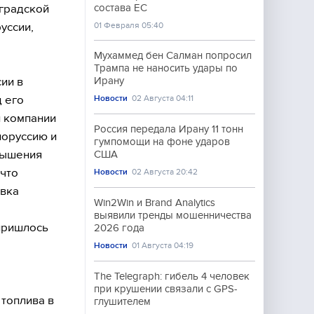
нградской
состава ЕС
уссии,
01 Февраля 05:40
Мухаммед бен Салман попросил
Трампа не наносить удары по
ии в
Ирану
 его
Новости
02 Августа 04:11
й компании
Россия передала Ирану 11 тонн
лоруссию и
гумпомощи на фоне ударов
вышения
США
 что
Новости
02 Августа 20:42
авка
Win2Win и Brand Analytics
выявили тренды мошенничества
 пришлось
2026 года
Новости
01 Августа 04:19
The Telegraph: гибель 4 человек
при крушении связали с GPS-
 топлива в
глушителем