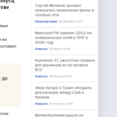
обуса,
Сергей Меликов призвал
итве
прекратить незаконные врезы в
газовые сети
Происшествия
04 Декабря 15:12
баке
Минстрой РФ заменит 226,6 км
коммунальных сетей в ЛНР в
н из
2026 году
оставил
Новости
29 Июля 13:09
Корнилов: ЕС ужесточил правила
для украинцев из-за провала
ВСУ
Новости
05 Августа 15:51
у до
Эмир Катара и Трамп обсудили
деэскалацию между США и
Ираном
Новости
04 Августа 21:54
стке
Великобритания вышла из