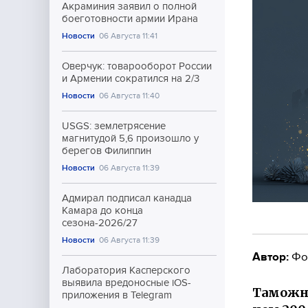
Акраминия заявил о полной
боеготовности армии Ирана
Новости
06 Августа 11:41
Оверчук: товарооборот России
и Армении сократился на 2/3
Новости
06 Августа 11:40
USGS: землетрясение
магнитудой 5,6 произошло у
берегов Филиппин
Новости
06 Августа 11:39
Адмирал подписал канадца
Камара до конца
сезона-2026/27
Новости
06 Августа 11:39
Автор:
Фо
Лаборатория Касперского
выявила вредоносные iOS-
Таможня
приложения в Telegram