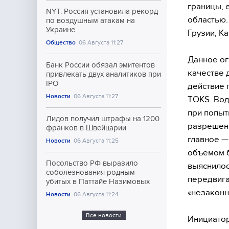
границы, 
NYT: Россия установила рекорд
областью.
по воздушным атакам на
Украине
Грузии, Ка
Общество
06 Августа 11:27
Данное ог
Банк России обязал эмитентов
качестве 
привлекать двух аналитиков при
IPO
действие 
Новости
06 Августа 11:27
TOKS. Вод
при попыт
Лидов получил штрафы на 1200
разрешенн
франков в Швейцарии
главное —
Новости
06 Августа 11:25
объемом б
Посольство РФ выразило
выяснилос
соболезнования родным
передвига
убитых в Паттайе Назимовых
«незаконн
Новости
06 Августа 11:24
Все новости
Инициатор