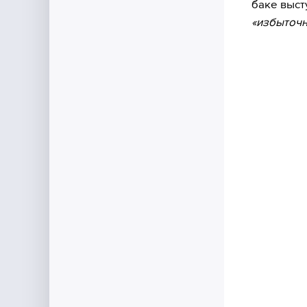
баке выст
«избыточн