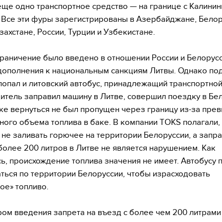
еще одно транспортное средство — на границе с Калини
 Все эти фуры зарегистрированы в Азербайджане, Белор
захстане, России, Турции и Узбекистане.
раничение было введено в отношении России и Белорусс
дополнения к национальным санкциям Литвы. Однако под
попал и литовский автобус, принадлежащий транспортно
итель заправил машину в Литве, совершил поездку в Бе
ке вернуться не был пропущен через границу из-за пре
ого объема топлива в баке. В компании TOKS полагали,
 не заливать горючее на территории Белоруссии, а запр
олее 200 литров в Литве не является нарушением. Как
ь, происхождение топлива значения не имеет. Автобусу
ться по территории Белоруссии, чтобы израсходовать
ое» топливо.
ом введения запрета на въезд с более чем 200 литрами