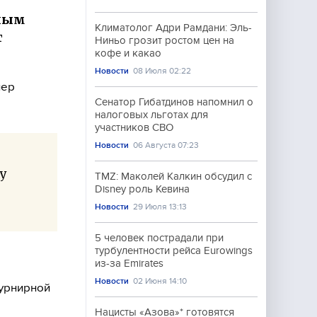
ьным
Климатолог Адри Рамдани: Эль-
т
Ниньо грозит ростом цен на
кофе и какао
Новости
08 Июля 02:22
нер
Сенатор Гибатдинов напомнил о
налоговых льготах для
участников СВО
Новости
06 Августа 07:23
гу
TMZ: Маколей Калкин обсудил с
Disney роль Кевина
Новости
29 Июля 13:13
5 человек пострадали при
турбулентности рейса Eurowings
из-за Emirates
Новости
02 Июня 14:10
турнирной
Нацисты «Азова»* готовятся