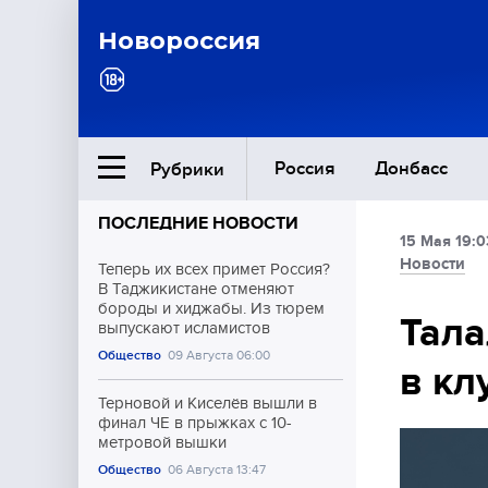
Новороссия
Россия
Донбасс
Рубрики
ПОСЛЕДНИЕ НОВОСТИ
15 Мая 19:0
Ближний Восток
Новости
Теперь их всех примет Россия?
В Таджикистане отменяют
бороды и хиджабы. Из тюрем
Общество
Тала
выпускают исламистов
Общество
09 Августа 06:00
в кл
Культура
Терновой и Киселёв вышли в
финал ЧЕ в прыжках с 10-
метровой вышки
Общество
06 Августа 13:47