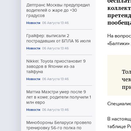
бесплат
Дептранс Москвы предупредил
коллект
водителей о жаре до +30
претенд
градусов
пообеща
Новости
06 Августа 13:46
На вопрос
Грайфер: выписали 2
пострадавших от БПЛА 16 июля
«Балтики»
Новости
06 Августа 13:46
Nikkei: Toyota приостановит 9
заводов в Японии из-за
Тол
тайфуна
чем
Новости
06 Августа 13:46
при
Маттиа Маэстри умер после 9
лет в коме; родители получили 1
млн евро
Специалис
Новости
06 Августа 13:46
В настоящ
Минобороны Беларуси провело
таблице Р
тренировку 56-го полка по