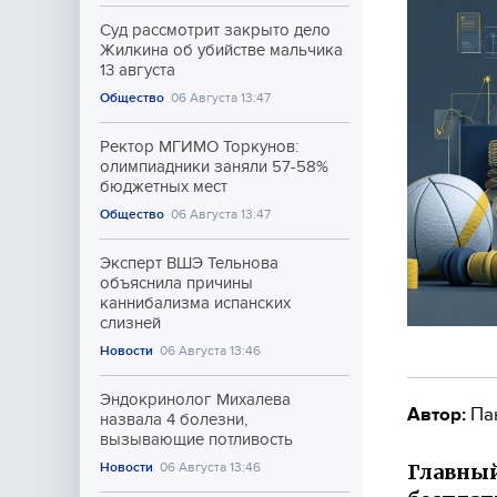
Суд рассмотрит закрыто дело
Жилкина об убийстве мальчика
13 августа
Общество
06 Августа 13:47
Ректор МГИМО Торкунов:
олимпиадники заняли 57-58%
бюджетных мест
Общество
06 Августа 13:47
Эксперт ВШЭ Тельнова
объяснила причины
каннибализма испанских
слизней
Новости
06 Августа 13:46
Эндокринолог Михалева
Автор:
Па
назвала 4 болезни,
вызывающие потливость
Главный
Новости
06 Августа 13:46