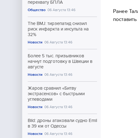
перехвату БПЛА
Общество
06 Августа 13:46
Ранее Тал
поставить
The BMJ: тирзепатид снизил
риск инфаркта и инсульта на
32%
Новости
06 Августа 13:46
Более 5 тыс. призывников
начнут подготовку в Швеции в
августе
Новости
06 Августа 13:46
Жаров сравнил «Битву
экстрасенсов» с быстрыми
углеводами
Новости
06 Августа 13:46
Bild: дроны атаковали судно Emil
в 39 км от Одессы
Новости
06 Августа 13:46