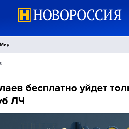
Мир
3
Политика
С
Экономика
П
лаев бесплатно уйдет тол
уб ЛЧ
Спорт