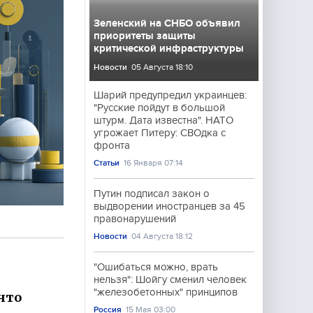
Зеленский на СНБО объявил
приоритеты защиты
критической инфраструктуры
Новости
05 Августа 18:10
Шарий предупредил украинцев:
"Русские пойдут в большой
штурм. Дата известна". НАТО
угрожает Питеру: СВОдка с
фронта
Статьи
16 Января 07:14
Путин подписал закон о
выдворении иностранцев за 45
правонарушений
Новости
04 Августа 18:12
"Ошибаться можно, врать
нельзя": Шойгу сменил человек
"железобетонных" принципов
что
Россия
15 Мая 03:00