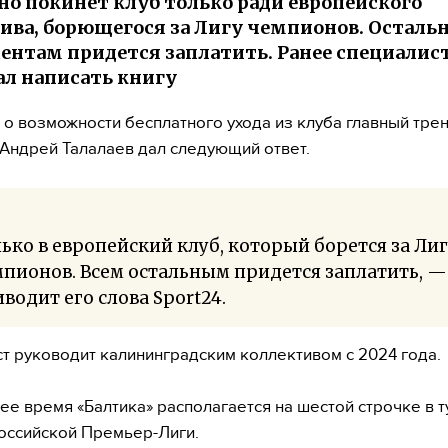
но покинет клуб только ради европейского
ива, борющегося за Лигу чемпионов. Остал
ентам придется заплатить. Ранее специалис
л написать книгу
 о возможности бесплатного ухода из клуба главный тре
 Андрей Талалаев дал следующий ответ.
ько в европейский клуб, который борется за Ли
пионов. Всем остальным придется заплатить, —
водит его слова Sport24.
т руководит калининградским коллективом с 2024 года.
ее время «Балтика» располагается на шестой строчке в 
оссийской Премьер-Лиги.