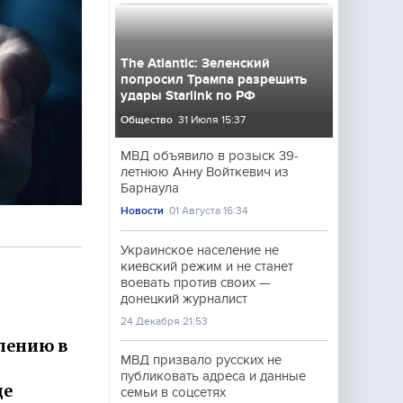
The Atlantic: Зеленский
попросил Трампа разрешить
удары Starlink по РФ
Общество
31 Июля 15:37
МВД объявило в розыск 39-
летнюю Анну Войткевич из
Барнаула
Новости
01 Августа 16:34
Украинское население не
киевский режим и не станет
воевать против своих —
донецкий журналист
24 Декабря 21:53
лению в
МВД призвало русских не
публиковать адреса и данные
ще
семьи в соцсетях