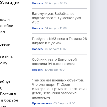
Хамади:
Новости
03 Августа 03:27
Батомункуев: Забайкалье
подготовило 110 участков для
несли
АЗС
Погибли
Новости
04 Августа 13:08
ал.
Гарбузов: КМЗ ввел в Тюмени 28
лифтов в 11 домах
отери
Новости
02 Августа 13:07
е
 и пять
Собянин: театр Ермоловой
ному
посетили 94 тыс зрителей
Новости
19 Апреля 15:01
"Там же нет военных объектов.
гибнут
Что они творят?": Дрон
т,
спикировал прямо на пляж. Убив
детей, Зеленский запросил
Россия в
перемирие
 в борьбе
Происшествия
03 Августа 19:00
рии