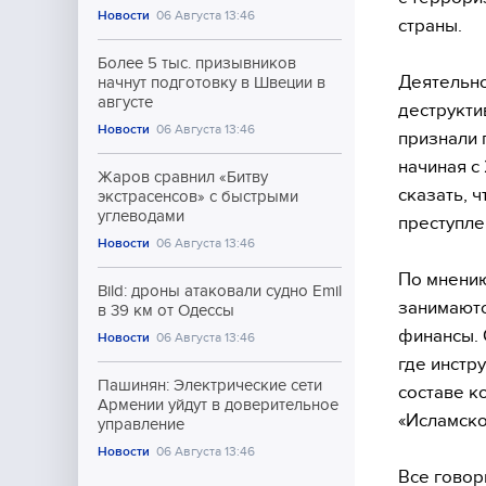
Новости
06 Августа 13:46
страны.
Более 5 тыс. призывников
Деятельно
начнут подготовку в Швеции в
августе
деструкти
Новости
06 Августа 13:46
признали 
начиная с
Жаров сравнил «Битву
сказать, 
экстрасенсов» с быстрыми
углеводами
преступле
Новости
06 Августа 13:46
По мнению
Bild: дроны атаковали судно Emil
занимаютс
в 39 км от Одессы
финансы. 
Новости
06 Августа 13:46
где инстр
Пашинян: Электрические сети
составе к
Армении уйдут в доверительное
«Исламско
управление
Новости
06 Августа 13:46
Все говор