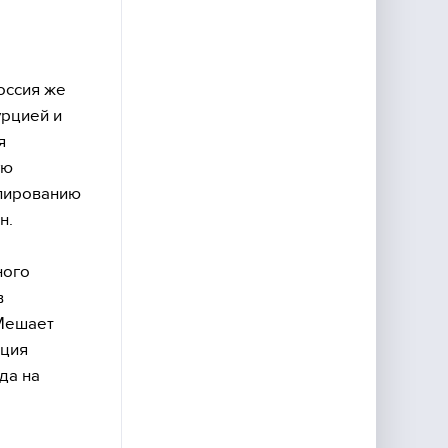
Россия же
урцией и
я
ую
улированию
н.
ного
в
 Мешает
иция
да на