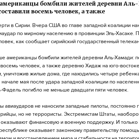
американцы бомбили жителей деревни Аль-
составили восемь человек, а также
рти в Сирии. Вчера США во главе западной коалиции на
иаудар по мирному населению в провинции Эль-Хасаке. 
ловек, как сообщает сирийский государственный телекан
е американцы бомбили жителей деревни Аль-Хамади: п
 восемь человек, а также деревню Хидаж на юго-восток
, уничтожив жилые дома, где находились четыре ребенка
 начале мая после удара западной коалиции по населен
ь-Фадель погибло не меньше двадцати пяти человек.
ы авиаударов не наносили западные пилоты, постоянно 
рийцы, но не террористы. Экстремистам Штаты, наоборо
 оказывают финансовую и военную поддержку. И только 
республике оказывает законному правительству помощь
змом и восстановлением мира и стабильности на террито