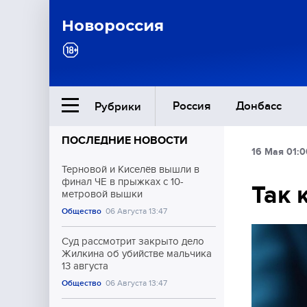
Новороссия
Россия
Донбасс
Рубрики
ПОСЛЕДНИЕ НОВОСТИ
16 Мая 01:0
Ближний Восток
Терновой и Киселёв вышли в
финал ЧЕ в прыжках с 10-
Так 
метровой вышки
Общество
Общество
06 Августа 13:47
Культура
Суд рассмотрит закрыто дело
Жилкина об убийстве мальчика
13 августа
Общество
06 Августа 13:47