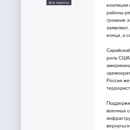
Все новости
коалиции 
районы ре
громкие з
заявляют,
конца, а с
Сирийский
роль США 
американц
«демократ
Россия же
террорист
Поддержка
военных с
инфрастру
вернуться