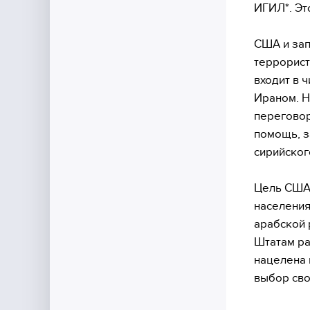
ИГИЛ*. Это
США и зап
террорист
входит в 
Ираном. Н
переговор
помощь, з
сирийског
Цель США 
населения
арабской 
Штатам ра
нацелена 
выбор сво