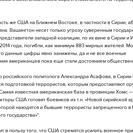
сть же США на Ближнем Востоке, в частности в Сирии, а
вна. Вашингтон несет только угрозу суверенным государ
представители западной коалиции, по их вине в Сирии и 
 2014 года, погибли, как минимум 883 мирных жителей. М
что данные цифры явно занижены, да и не все военные
ния американцев пока еще стали достоянием обществен
 российского политолога Александра Асафова, в Сирии
я подготовкой террористов, которым предоставляют ор
Самая известная американская база в провинции Хомс —
укторы США готовят боевиков из т.н. «Новой сирийской ар
оторой находятся и бывшие террористы запрещенного в 
го государства»*.
ит в пользу того, что США стремятся усилить военное при