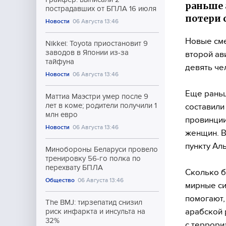
раньше 
пострадавших от БПЛА 16 июля
потери 
Новости
06 Августа 13:46
Новые сме
Nikkei: Toyota приостановит 9
заводов в Японии из-за
второй ав
тайфуна
девять че
Новости
06 Августа 13:46
Еще раньш
Маттиа Маэстри умер после 9
лет в коме; родители получили 1
составили
млн евро
провинции
Новости
06 Августа 13:46
женщин. В
пункту Ал
Минобороны Беларуси провело
тренировку 56-го полка по
перехвату БПЛА
Сколько б
Общество
06 Августа 13:46
мирные си
помогают,
The BMJ: тирзепатид снизил
арабской 
риск инфаркта и инсульта на
32%
с террори