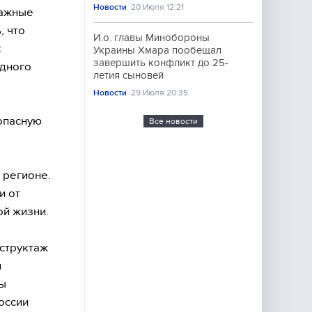
Новости
20 Июля 12:21
важные
, что
И.о. главы Минобороны
:
Украины Хмара пообещал
завершить конфликт до 25-
едного
летия сыновей
Новости
29 Июля 20:35
опасную
Все новости
 регионе.
и от
ой жизни.
структаж
и
ры
оссии