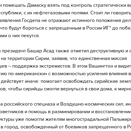
и помешать Дамаску взять под контроль стратегически 
спублики, с их нефтегазовыми полями. Стоит ли говорить
аявления Госдепа не отражают истинного положения дел
 что будут бороться с запрещенным в России ИГ* до поб
ами о них пекутся.
 президент Башар Асад также отметил деструктивную и 
на территории Сирии, заявив, что единственная миссия
ев – поддержка экстремистов. В этом Вашингтон и видит
ию по-американски» с возможностью усиления влияния в
 действует иначе: помогает освобождать сирийские земл
ов, чтобы сирийцы смогли вернуться в свои дома, к мирн
 российского спецназа и Воздушно-космических сил, ин
оветников и помощь в разминировании и восстановлени
ктуры уже помогли жителям многострадальной Пальми
 в город, освобожденный от боевиков запрещенного в Р