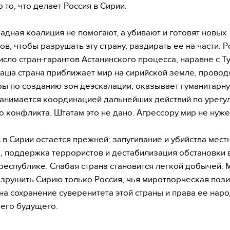
 то, что делает Россия в Сирии.
адная коалиция не помогают, а убивают и готовят новых
ов, чтобы разрушать эту страну, раздирать ее на части. 
число стран-гарантов Астанинского процесса, наравне с Т
аша страна приближает мир на сирийской земле, провод
ы по созданию зон деэскалации, оказывает гуманитарн
анимается координацией дальнейших действий по урег
о конфликта. Штатам это не дано. Агрессору мир не нуже
в Сирии остается прежней: запугивание и убийства мест
, поддержка террористов и дестабилизация обстановки 
республике. Слабая страна становится легкой добычей.
зрушить Сирию только Россия, чья миротворческая поз
на сохранение суверенитета этой страны и права ее наро
его будущего.