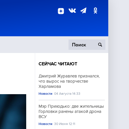
СЕЙЧАС ЧИТАЮТ
пецоперация
Дмитрий Журавлев признался,
что вырос на творчестве
роисшествия
Харламова
Новости
04 Августа 14:33
Мэр Приходько: две жительницы
Горловки ранены атакой дрона
ВСУ
Новости
30 Июня 12:11