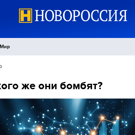
Мир
0
Политика
С
кого же они бомбят?
Экономика
П
Спорт