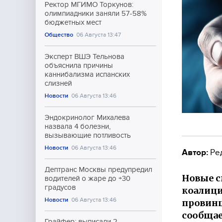
Ректор МГИМО Торкунов:
олимпиадники заняли 57-58%
бюджетных мест
Общество
06 Августа 13:47
Эксперт ВШЭ Тельнова
объяснила причины
каннибализма испанских
слизней
Новости
06 Августа 13:46
Эндокринолог Михалева
назвала 4 болезни,
вызывающие потливость
Новости
06 Августа 13:46
Автор:
Ре
Дептранс Москвы предупредил
Новые с
водителей о жаре до +30
градусов
коалици
Новости
06 Августа 13:46
провинц
сообщае
Грайфер: выписали 2