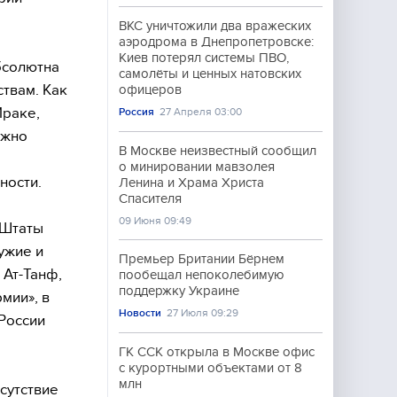
ВКС уничтожили два вражеских
аэродрома в Днепропетровске:
Киев потерял системы ПВО,
бсолютна
самолёты и ценных натовских
ствам. Как
офицеров
Ираке,
Россия
27 Апреля 03:00
ожно
В Москве неизвестный сообщил
о минировании мавзолея
ности.
Ленина и Храма Христа
Спасителя
09 Июня 09:49
 Штаты
ужие и
Премьер Британии Бёрнем
 Ат-Танф,
пообещал непоколебимую
поддержку Украине
мии», в
Новости
27 Июля 09:29
России
ГК ССК открыла в Москве офис
с курортными объектами от 8
млн
сутствие