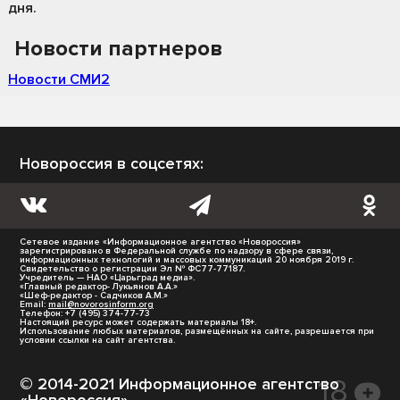
дня.
Новости партнеров
Новости СМИ2
Новороссия в соцсетях:
Сетевое издание «Информационное агентство «Новороссия»
зарегистрировано в Федеральной службе по надзору в сфере связи,
информационных технологий и массовых коммуникаций 20 ноября 2019 г.
Свидетельство о регистрации Эл № ФС77-77187.
Учредитель — НАО «Царьград медиа».
«Главный редактор- Лукьянов А.А.»
«Шеф-редактор - Садчиков А.М.»
Email:
mail@novorosinform.org
Телефон: +7 (495) 374-77-73
Настоящий ресурс может содержать материалы 18+.
Использование любых материалов, размещённых на сайте, разрешается при
условии ссылки на сайт агентства.
© 2014-2021 Информационное агентство
«Новороссия».