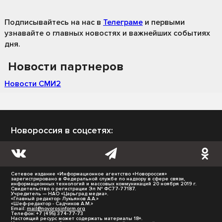
Подписывайтесь на нас
в
Телеграме
и первыми
узнавайте о главных новостях и важнейших событиях
дня.
Новости партнеров
Новости СМИ2
Новороссия в соцсетях:
Сетевое издание «Информационное агентство «Новороссия»
зарегистрировано в Федеральной службе по надзору в сфере связи,
информационных технологий и массовых коммуникаций 20 ноября 2019 г.
Свидетельство о регистрации Эл № ФС77-77187.
Учредитель — НАО «Царьград медиа».
«Главный редактор- Лукьянов А.А.»
«Шеф-редактор - Садчиков А.М.»
Email:
mail@novorosinform.org
Телефон: +7 (495) 374-77-73
Настоящий ресурс может содержать материалы 18+.