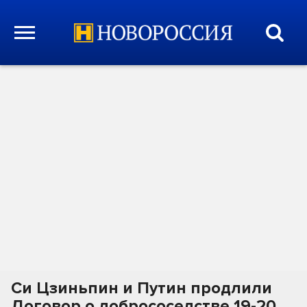
Си Цзиньпин и Путин продлили
Договор о добрососедстве 19-20