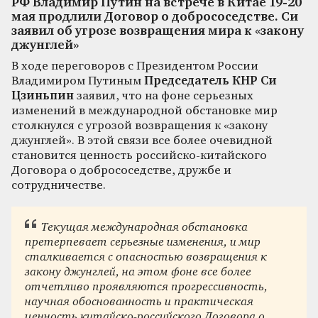
РФ Владимир Путин на встрече в Китае 19-20
мая продлили Договор о добрососедстве. Си
заявил об угрозе возвращения мира к «закону
джунглей»
В ходе переговоров с Президентом России
Владимиром Путиным
Председатель КНР Си
Цзиньпин
заявил, что на фоне серьезных
изменений в международной обстановке мир
столкнулся с угрозой возвращения к «закону
джунглей». В этой связи все более очевидной
становится ценность российско-китайского
Договора о добрососедстве, дружбе и
сотрудничестве.
Текущая международная обстановка
претерпевает серьезные изменения, и мир
сталкивается с опасностью возвращения к
закону джунглей, на этом фоне все более
отчетливо проявляются прогрессивность,
научная обоснованность и практическая
ценность китайско-российского Договора о