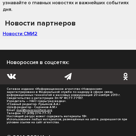
узнавайте о главных новостях и важнейших событиях
дня.
Новости партнеров
Новости СМИ2
Новороссия в соцсетях:
Сетевое издание «Информационное агентство «Новороссия»
зарегистрировано в Федеральной службе по надзору в сфере связи,
информационных технологий и массовых коммуникаций 20 ноября 2019 г.
Свидетельство о регистрации Эл № ФС77-77187.
Учредитель — НАО «Царьград медиа».
«Главный редактор- Лукьянов А.А.»
«Шеф-редактор - Садчиков А.М.»
Email:
mail@novorosinform.org
Телефон: +7 (495) 374-77-73
Настоящий ресурс может содержать материалы 18+.
Использование любых материалов, размещённых на сайте, разрешается при
условии ссылки на сайт агентства.