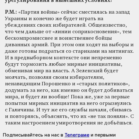
урегулирования в нынешних условиях?
Р.М.:
«Партия войны» сейчас сместилась на запад
Украины и конечно же будет играть на
убеждениях своих избирателей. Общеизвестно,
что чем дальше от «линии соприкосновения», тем
бескомпромисснее и воинственнее бойцы
диванных армий. При этом они ходят на выборы и
даже готовы подраться со стариками на митингах.
И в предвыборном контексте они непременно
будут тормозить любые мирные инициативы,
обменивая мир на власть. А Зеленский будет
молчать, позволяя своим избирателям,
ненавидящим Порошенко и «старых политиков»,
додумать за него, как именно он будет добиваться
мира, и будет ли вообще! Пока же, уже за первые
попытки мирных инициатив на него огрызнулись
с Галичины. И тут же его службы начали, сбиваясь
и повторяясь, объяснять, что их «не так поняли». С
таким настроением умиротворения не добьёшься.
Подписывайтесь на нас
в
Телеграме
и первыми