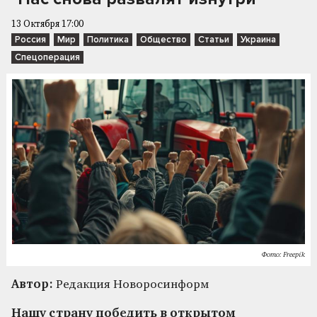
13 Октября 17:00
Россия
Мир
Политика
Общество
Статьи
Украина
Спецоперация
Фото: Freepik
Автор:
Редакция Новоросинформ
Нашу страну победить в открытом