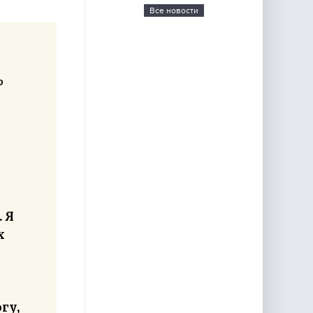
Все новости
%
 Я
х
гу,