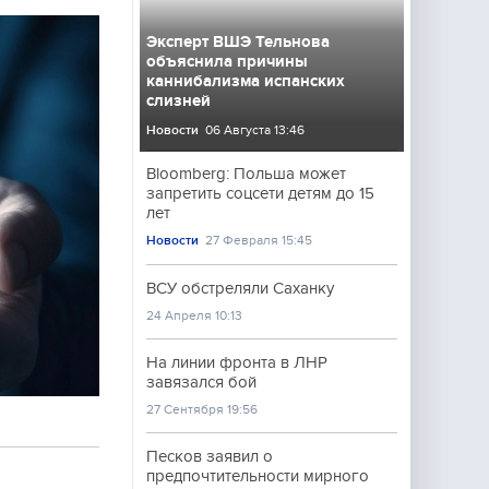
Эксперт ВШЭ Тельнова
объяснила причины
каннибализма испанских
слизней
Новости
06 Августа 13:46
Bloomberg: Польша может
запретить соцсети детям до 15
лет
Новости
27 Февраля 15:45
ВСУ обстреляли Саханку
24 Апреля 10:13
На линии фронта в ЛНР
завязался бой
27 Сентября 19:56
Песков заявил о
предпочтительности мирного