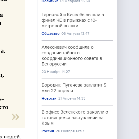
Политика
01 Февраля 15:50
я
Терновой и Киселёв вышли в
финал ЧЕ в прыжках с 10-
и
метровой вышки
Общество
06 Августа 13:47
Алексиевич сообщила о
а.
создании тайного
Координационного совета в
Белоруссии
20 Ноября 14:27
д.
Бородин: Пугачёва заплатит 5
млн 22 апреля
о-
Новости
21 Апреля 14:33
кто
В офисе Зеленского заявили о
готовящемся наступлении на
Крым
Россия
20 Ноября 13:57
х людей.