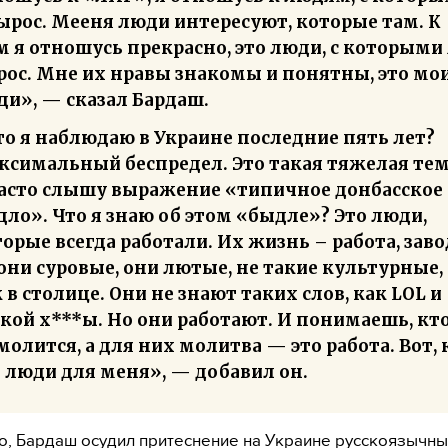
ырос. Мееня люди интересуют, которые там. К
 я отношусь прекрасно, это люди, с которыми 
рос. Мне их нравы знакомы и понятны, это мо
ди», — сказал Бардаш.
то я наблюдаю в Украине последние пять лет?
ксимальный беспредел. Это такая тяжелая тем
часто слышу выражение «типичное донбасское
ло». Что я знаю об этом «быдле»? Это люди,
орые всегда работали. Их жизнь – работа, заво
они суровые, они лютые, не такие культурные,
 в столице. Они не знают таких слов, как LOL и
кой х***ы. Но они работают. И понимаешь, кт
молится, а для них молитва — это работа. Вот, 
 люди для меня», — добавил он.
о, Бардаш осудил притеснение на Украине русскоязычны