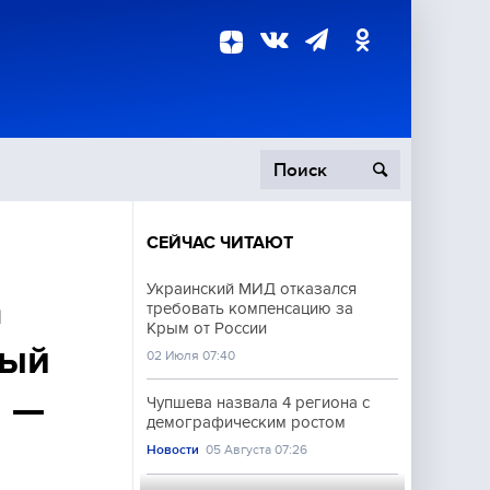
СЕЙЧАС ЧИТАЮТ
пецоперация
Украинский МИД отказался
а
требовать компенсацию за
роисшествия
Крым от России
ный
02 Июля 07:40
а —
Чупшева назвала 4 региона с
демографическим ростом
Новости
05 Августа 07:26