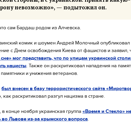
орону невозможно», — подытожил он.
что сам Бардаш родом из Алчевска.
аинский комик и шоумен Андрей Молочный опубликовал
ние с Днем освобождения Киева от фашистов и заявил, 
сне» мог представить, что по улицам украинской стол
ть нацисты
. Также он раскритиковал нападения на памя
 памятники и унижения ветеранов.
й
был внесен в базу террористического сайта «Миротво
о, как раскритиковал разгул нацизма в стране.
 в конце ноября украинская группа
«Время и Стекло» н
 во Львове из-за крымского вопроса
.