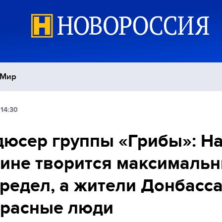
Мир
14:30
Политика
С
юсер группы «Грибы»: Н
Экономика
П
ине творится максималь
Спорт
редел, а жители Донбасс
красные люди