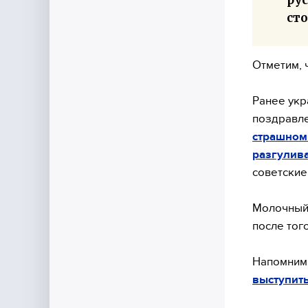
ст
Отметим, 
Ранее укр
поздравле
страшном 
разгулива
советские
Молочны
после тог
Напомним,
выступить