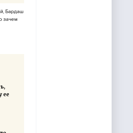
ий, Бардаш
то зачем
ь,
у ее
-то