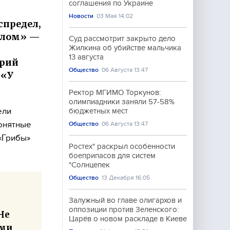
соглашения по Украине
Новости
03 Мая 14:02
спредел,
ыдлом» —
Суд рассмотрит закрыто дело
Жилкина об убийстве мальчика
13 августа
Юрий
Общество
06 Августа 13:47
 «У
Ректор МГИМО Торкунов:
олимпиадники заняли 57-58%
ели
бюджетных мест
понятные
Общество
06 Августа 13:47
«Грибы»
Ростех" раскрыл особенности
боеприпасов для систем
"Солнцепек
Общество
13 Декабря 16:05
Залужный во главе олигархов и
оппозиции против Зеленского:
Не
Царёв о новом раскладе в Киеве
ыми