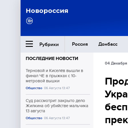
Новороссия
Россия
Донбасс
Рубрики
ПОСЛЕДНИЕ НОВОСТИ
04 Декабря 
Ближний Восток
Терновой и Киселёв вышли в
финал ЧЕ в прыжках с 10-
Прод
метровой вышки
Общество
Общество
06 Августа 13:47
Укра
Культура
Суд рассмотрит закрыто дело
бесп
Жилкина об убийстве мальчика
13 августа
пре
Общество
06 Августа 13:47