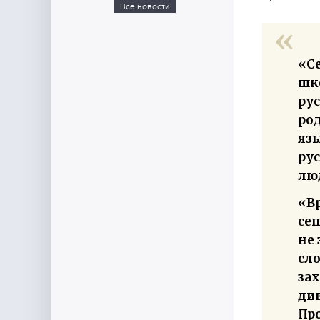
Все новости
«Се
шко
ру
род
язы
рус
лю
«Вр
сеп
не
сло
зах
див
Про