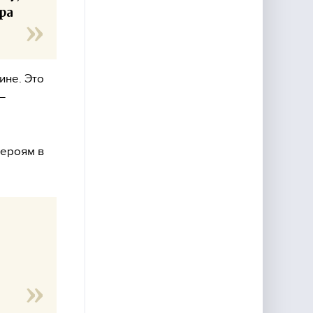
ра
ине. Это
 —
героям в