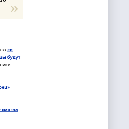
что
«в
ицы будут
тники
рец»
е смогла