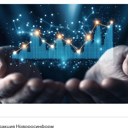
дакция Новоросинформ