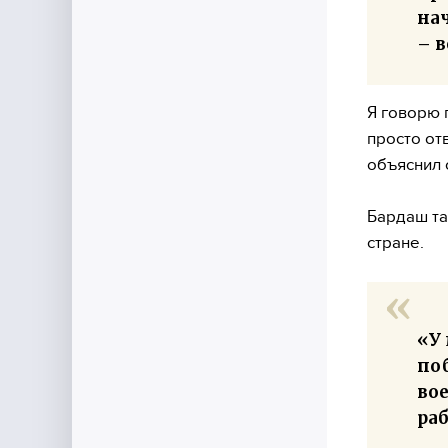
на
– в
Я говорю 
просто отв
объяснил 
Бардаш та
стране.
«У 
поб
вое
ра