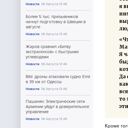
Новости
06 Августа 13:46
я в
ним
Более 5 тыс. призывников
вы
начнут подготовку в Швеции в
августе
лю
Новости
06 Августа 13:46
«Ч
Ма
Жаров сравнил «Битву
экстрасенсов» с быстрыми
Я 
углеводами
быд
Новости
06 Августа 13:46
кот
Да 
Bild: дроны атаковали судно Emil
в 39 км от Одессы
как
Новости
06 Августа 13:46
вся
то 
Пашинян: Электрические сети
эти
Армении уйдут в доверительное
управление
Новости
06 Августа 13:46
Кроме тог