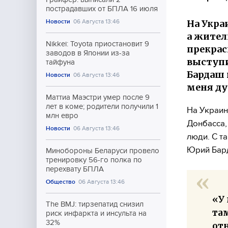
пострадавших от БПЛА 16 июля
На Укра
Новости
06 Августа 13:46
а жител
Nikkei: Toyota приостановит 9
прекрас
заводов в Японии из-за
выступ
тайфуна
Бардаш 
Новости
06 Августа 13:46
меня ду
Маттиа Маэстри умер после 9
лет в коме; родители получили 1
На Украин
млн евро
Донбасса,
Новости
06 Августа 13:46
люди. С т
Юрий Бар
Минобороны Беларуси провело
тренировку 56-го полка по
перехвату БПЛА
Общество
06 Августа 13:46
«У 
The BMJ: тирзепатид снизил
там
риск инфаркта и инсульта на
32%
от