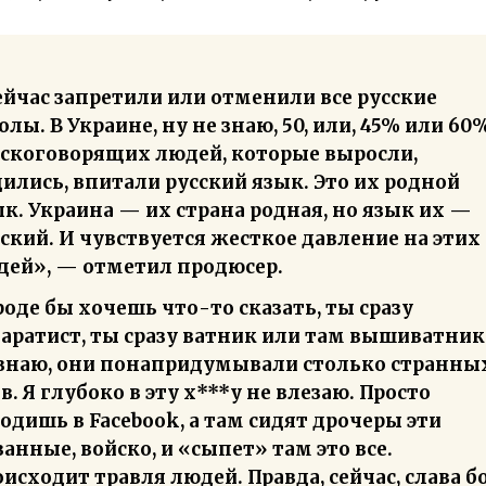
йчас запретили или отменили все русские
лы. В Украине, ну не знаю, 50, или, 45% или 60
сскоговорящих людей, которые выросли,
ились, впитали русский язык. Это их родной
к. Украина — их страна родная, но язык их —
ский. И чувствуется жесткое давление на этих
дей», — отметил продюсер.
оде бы хочешь что-то сказать, ты сразу
аратист, ты сразу ватник или там вышиватник.
 знаю, они понапридумывали столько странны
в. Я глубоко в эту х***у не влезаю. Просто
одишь в Facebook, а там сидят дрочеры эти
анные, войско, и «сыпет» там это все.
исходит травля людей. Правда, сейчас, слава бо