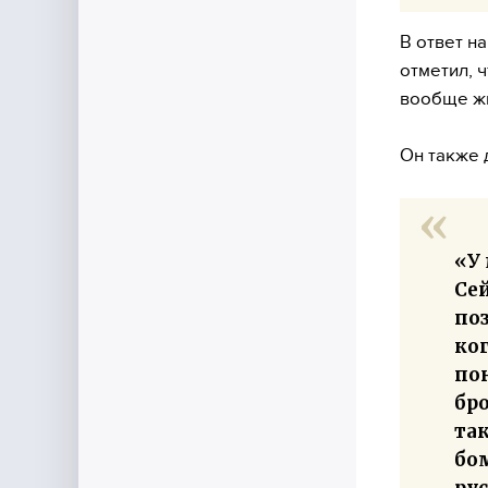
В ответ н
отметил, 
вообще жи
Он также 
«У 
Сей
поз
ког
пон
бро
так
бом
рус