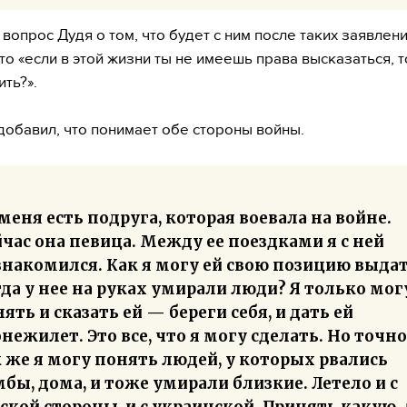
а вопрос Дудя о том, что будет с ним после таких заявлен
что «если в этой жизни ты не имеешь права высказаться, 
ть?».
добавил, что понимает обе стороны войны.
меня есть подруга, которая воевала на войне.
час она певица. Между ее поездками я с ней
накомился. Как я могу ей свою позицию выдат
да у нее на руках умирали люди? Я только мог
ять и сказать ей — береги себя, и дать ей
нежилет. Это все, что я могу сделать. Но точно
 же я могу понять людей, у которых рвались
бы, дома, и тоже умирали близкие. Летело и с
ской стороны, и с украинской. Принять какую